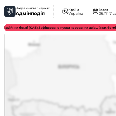
Надзвичайні ситуації
Країна
Зараз
Адмінподіл
Україна
06:17
7 с
аційних бомб (КАБ) Зафіксовано пуски керованих авіаційних бомб в