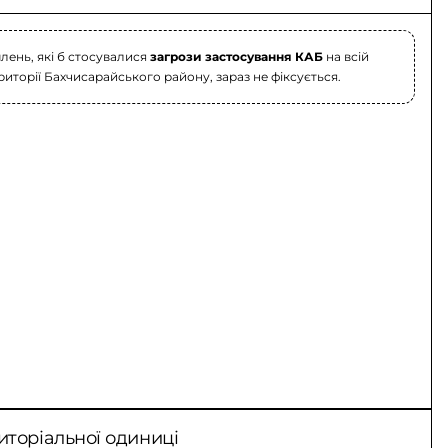
лень, які б стосувалися
загрози застосування КАБ
на всій
риторії Бахчисарайського району, зараз не фіксується.
иторіальної одиниці