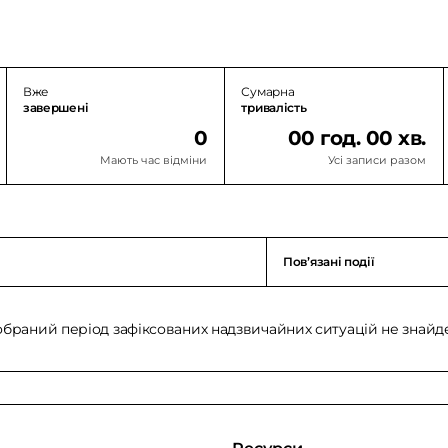
Вже
Сумарна
завершені
тривалість
0
00 год. 00 хв.
Мають час відміни
Усі записи разом
Повʼязані події
обраний період зафіксованих надзвичайних ситуацій не знайд