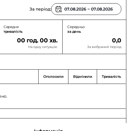
За період:
Середня
Середньо
тривалість
за день
00 год. 00 хв.
0,0
На одну ситуацію
За вибраний період
Оголосили
Відмінили
Тривалість
ено.