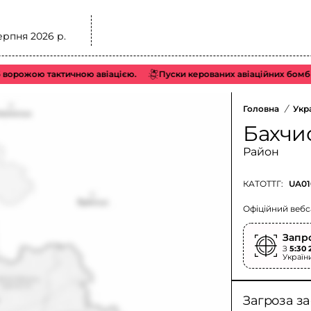
ерпня 2026 р.
орожою тактичною авіацією.
Пуски керованих авіаційних бомб (К
Головна
/
Укр
Бахчи
Район
КАТОТТГ:
UA01
Офіційний вебс
Запр
З
5:30 
Україн
Загроза з