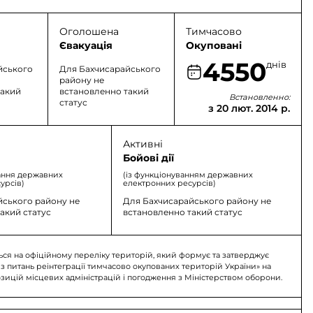
Оголошена
Тимчасово
Євакуація
Окуповані
4550
днів
йського
Для Бахчисарайського
району не
такий
встановленно такий
Встановленно:
статус
з 20 лют. 2014 р.
Активні
Бойові дії
ання державних
(із функціонуванням державних
урсів)
електронних ресурсів)
йського району не
Для Бахчисарайського району не
акий статус
встановленно такий статус
Орлинівська
Табачненська
Віл
мада
Територіальна громада
Територіальна громада
Тер
ься на офіційному переліку територій, який формує та затверджує
 з питань реінтеграції тимчасово окупованих територій України» на
озицій місцевих адміністрацій і погодження з Міністерством оборони.