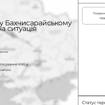
Повідом
тер
 у Бахчисарайському
на ситуація
таження
тосування КАБ у
районі.
Статус тер