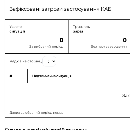
Зафіксовані загрози застосування КАБ
Усього
Тривають
ситуацій
зараз
0
0
За вибраний період
Без часу завершення
Рядків на сторінці
#
Надзвичайна ситуація
За 
Даних за обраний період немає