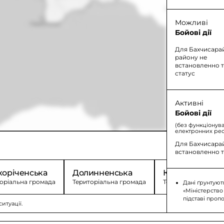
Можливі
Бойові дії
Для Бахчисара
району не
встановленно 
статус
Активні
Бойові дії
(без функціонув
електронних рес
Для Бахчисара
встановленно т
хоріченська
Долинненська
Красномацька
оріальна громада
Територіальна громада
Територіальна гро
Дані ґрунтуют
«Міністерство
підставі проп
итуації.