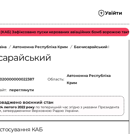
Увійти
АБ) Зафіксовано пуски керованих авіаційних бомб ворожою тактичною
аїна
/
Автономна Республіка Крим
/
Бахчисарайський Район
/
Заг
сарайський
Автономна Республіка
020000000022387
Область:
Крим
айт:
переглянути
оваджено воєнний стан
24 лютого 2022 року
по теперишній час згідно з указами Президента
и, затвердженими Верховною Радою України.
астосування КАБ