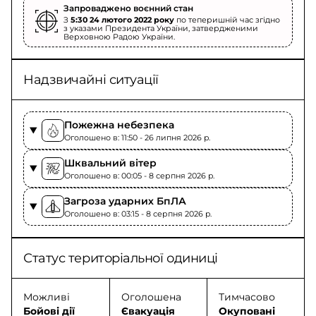
Запроваджено воєнний стан
З
5:30 24 лютого 2022 року
по теперишній час згідно
з указами Президента України, затвердженими
Верховною Радою України.
Надзвичайні ситуації
Пожежна небезпека
Оголошено в: 11:50 - 26 липня 2026 p.
Шквальний вітер
Оголошено в: 00:05 - 8 серпня 2026 p.
Загроза ударних БпЛА
Оголошено в: 03:15 - 8 серпня 2026 p.
Статус територіальної одиниці
Можливі
Оголошена
Тимчасово
Бойові дії
Євакуація
Окуповані