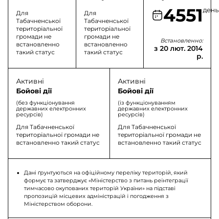
4551
день
Для
Для
Табачненської
Табачненської
територіальної
територіальної
громади не
громади не
Встановленно:
встановленно
встановленно
з 20 лют. 2014
такий статус
такий статус
р.
Активні
Активні
Бойові дії
Бойові дії
(без функціонування
(із функціонуванням
державних електронних
державних електронних
ресурсів)
ресурсів)
Для Табачненської
Для Табачненської
територіальної громади не
територіальної громади не
встановленно такий статус
встановленно такий статус
Дані ґрунтуються на офіційному переліку територій, який
формує та затверджує «Міністерство з питань реінтеграції
тимчасово окупованих територій України» на підставі
пропозицій місцевих адміністрацій і погодження з
Міністерством оборони.