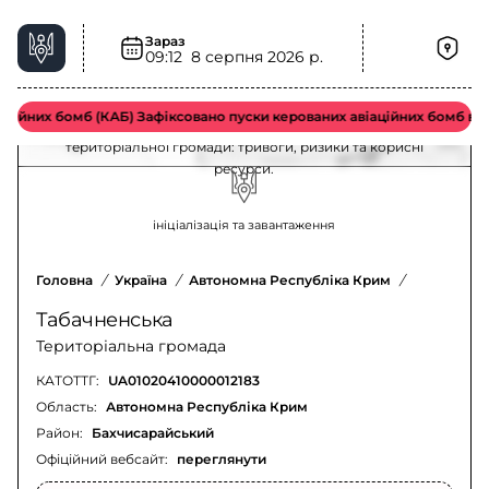
Зараз
Табачненська територіальна громада –
09:12
8 серпня 2026 р.
ситуація та безпека
ійних бомб (КАБ) Зафіксовано пуски керованих авіаційних бомб воро
Актуальна інформація для мешканців Табачненської
територіальної громади: тривоги, ризики та корисні
ресурси.
ініціалізація та завантаження
Головна
/
Україна
/
Автономна Республіка Крим
/
Бахчисара
Табачненська
Територіальна громада
КАТОТТГ:
UA01020410000012183
Область:
Автономна Республіка Крим
Район:
Бахчисарайський
Офіційний вебсайт:
переглянути