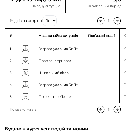
На одну ситуацію
За вибраний період
Рядків на сторінці
1
#
Надзвичайна ситуація
Повʼязані події
Ого
1
Загроза ударних БпЛА
03:1
2
Повітряна тривога
02:2
3
Шквальний вітер
00:
4
Загроза ударних БпЛА
17:3
5
Пожежна небезпека
11:5
1
Показано 1–5 з 5
Будьте в курсі усіх подій та новин