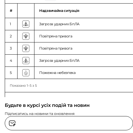
#
Надзвичайна ситуація
1
Загроза ударних БпЛА
2
Повітряна тривога
3
Повітряна тривога
4
Загроза ударних БпЛА
5
Пожежна небезпека
Показано 1–5 з 5
Будьте в курсі усіх подій та новин
Підписатись на новини та оновлення