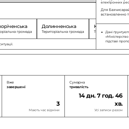
електронних рес
Для Бахчисара
встановленно т
хоріченська
Долинненська
Красномацька
оріальна громада
Територіальна громада
Територіальна гро
Дані ґрунтуют
«Міністерство
підставі проп
итуації.
Вже
Сумарна
завершені
тривалість
14 дн. 7 год. 46
3
хв.
Мають час відміни
Усі записи разом