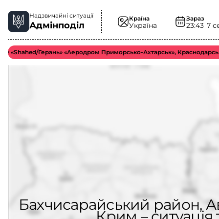
Надзвичайні ситуації
Країна
Зараз
Адмінподіл
Україна
23:43
7 с
ahed/Герань» «Аеродром Приморсько-Ахтарськ», Краснодарський край.
Бахчисарайський район, А
Крим – ситуація 