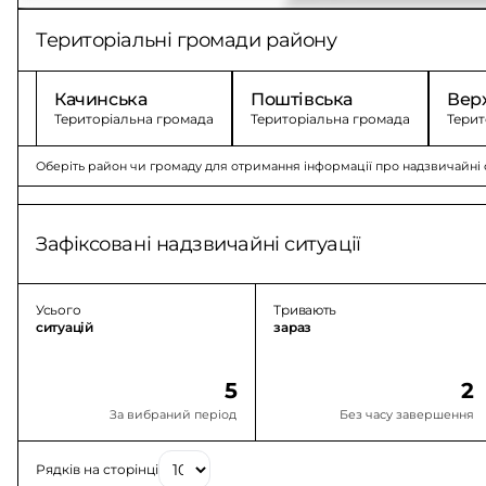
Територіальні громади району
Качинська
Поштівська
Вер
Територіальна громада
Територіальна громада
Терит
Оберіть район чи громаду для отримання інформації про надзвичайні с
Зафіксовані надзвичайні ситуації
Усього
Тривають
ситуацій
зараз
5
2
За вибраний період
Без часу завершення
Рядків на сторінці