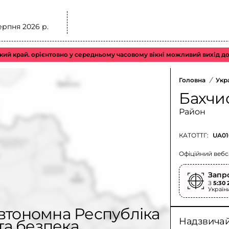
ерпня 2026 р.
 орієнтовно у середньому часовому вікні можливий вихід до підкон
Головна
/
Укр
Бахчи
Район
КАТОТТГ:
UA01
Офіційний вебс
Запр
З
5:30 
Україн
втономна Республіка
Надзвичайн
та безпека