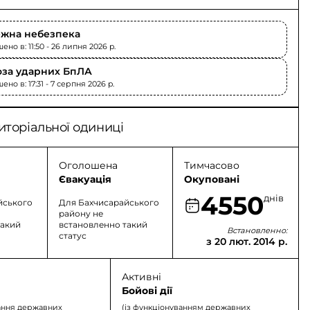
жна небезпека
но в: 11:50 - 26 липня 2026 p.
оза ударних БпЛА
но в: 17:31 - 7 серпня 2026 p.
иторіальної одиниці
Оголошена
Тимчасово
Євакуація
Окуповані
4550
днів
йського
Для Бахчисарайського
району не
такий
встановленно такий
Встановленно:
статус
з 20 лют. 2014 р.
Активні
Бойові дії
ання державних
(із функціонуванням державних