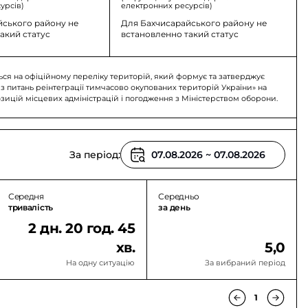
урсів)
електронних ресурсів)
йського району не
Для Бахчисарайського району не
акий статус
встановленно такий статус
Орлинівська
Табачненська
Віл
мада
Територіальна громада
Територіальна громада
Тер
ься на офіційному переліку територій, який формує та затверджує
 з питань реінтеграції тимчасово окупованих територій України» на
озицій місцевих адміністрацій і погодження з Міністерством оборони.
За період:
Середня
Середньо
тривалість
за день
2 дн. 20 год. 45
хв.
5,0
На одну ситуацію
За вибраний період
1