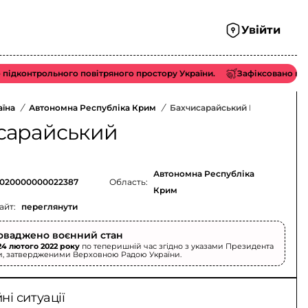
Увійти
трольного повітряного простору України.
Зафіксовано виліт/акт
аїна
/
Автономна Республіка Крим
/
Бахчисарайський Район
сарайський
Автономна Республіка
020000000022387
Область:
Крим
айт:
переглянути
оваджено воєнний стан
24 лютого 2022 року
по теперишній час згідно з указами Президента
и, затвердженими Верховною Радою України.
і ситуації