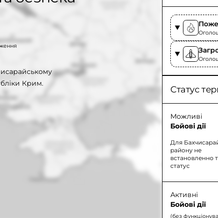
Поже
Оголоше
таження
Загр
Оголоше
хчисарайському
бліки Крим.
Статус тер
Можливі
Бойові дії
Для Бахчисара
району не
встановленно 
статус
Активні
Бойові дії
(без функціонув