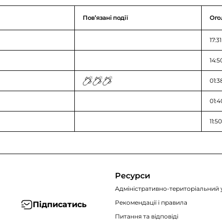
Повʼязані події
Ого
17:3
14:5
01:3
01:4
11:5
Ресурси
Адміністративно-територіальний 
Рекомендації i правила
Підписатись
Питання та відповіді