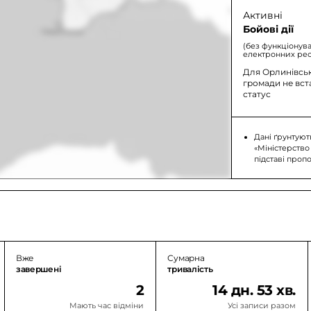
Активні
Бойові дії
(без функціонув
електронних рес
Для Орлинівськ
громади не вс
статус
Дані ґрунтуют
«Міністерство
підставі проп
Вже
Сумарна
завершені
тривалість
2
14 дн. 53 хв.
Мають час відміни
Усі записи разом