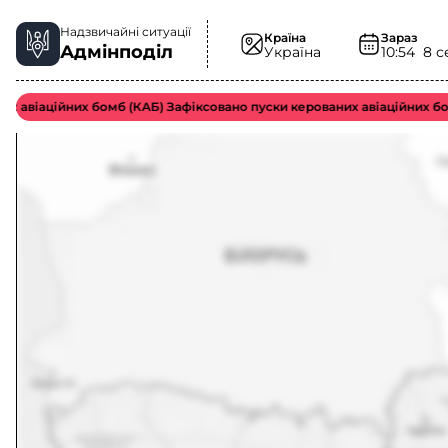
Надзвичайні ситуації
Країна
Зараз
Адмінподіл
Україна
10:54
8 с
авіаційних бомб (КАБ) Зафіксовано пуски керованих авіаційних бомб