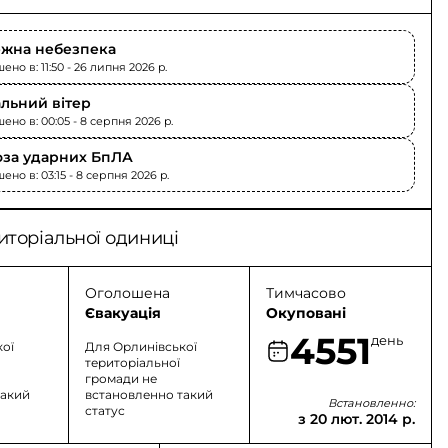
жна небезпека
но в: 11:50 - 26 липня 2026 p.
льний вітер
ено в: 00:05 - 8 серпня 2026 p.
оза ударних БпЛА
но в: 03:15 - 8 серпня 2026 p.
иторіальної одиниці
Оголошена
Тимчасово
Євакуація
Окуповані
4551
день
кої
Для Орлинівської
територіальної
громади не
такий
встановленно такий
Встановленно:
статус
з 20 лют. 2014 р.