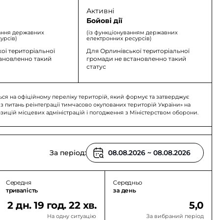
Активні
Бойові дії
ання державних
(із функціонуванням державних
урсів)
електронних ресурсів)
ої територіальної
Для Орлинівської територіальної
тановленно такий
громади не встановленно такий
статус
ься на офіційному переліку територій, який формує та затверджує
 з питань реінтеграції тимчасово окупованих територій України» на
озицій місцевих адміністрацій і погодження з Міністерством оборони.
За період:
Середня
Середньо
тривалість
за день
2 дн. 19 год. 22 хв.
5,0
На одну ситуацію
За вибраний період