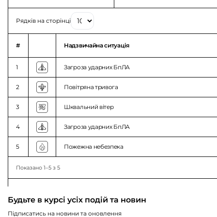
Рядків на сторінці
#
Надзвичайна ситуація
1
Загроза ударних БпЛА
2
Повітряна тривога
3
Шквальний вітер
4
Загроза ударних БпЛА
5
Пожежна небезпека
Показано 1–5 з 5
Будьте в курсі усіх подій та новин
Підписатись на новини та оновлення