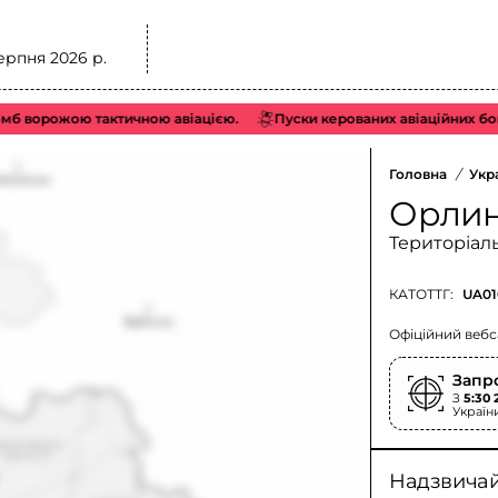
ерпня 2026 р.
 ворожою тактичною авіацією.
Пуски керованих авіаційних бомб 
Головна
/
Укр
Орлин
Територіал
КАТОТТГ:
UA01
Офіційний вебс
Запр
З
5:30 
Україн
Надзвичайн