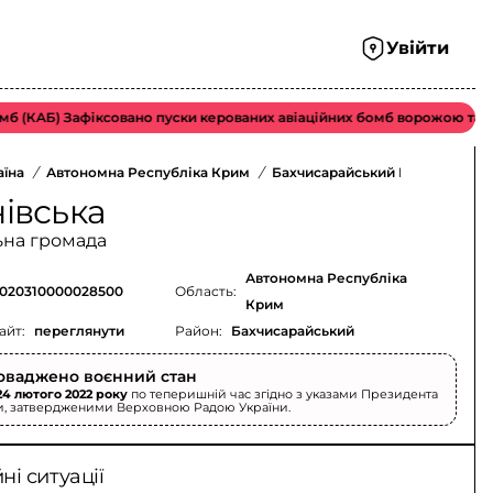
Увійти
(КАБ) Зафіксовано пуски керованих авіаційних бомб ворожою тактичн
аїна
/
Автономна Республіка Крим
/
Бахчисарайський Район
/
івська
ьна громада
Автономна Республіка
020310000028500
Область:
Крим
айт:
переглянути
Район:
Бахчисарайський
оваджено воєнний стан
24 лютого 2022 року
по теперишній час згідно з указами Президента
и, затвердженими Верховною Радою України.
і ситуації