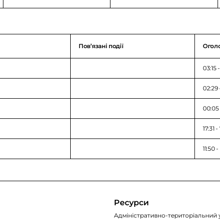
Повʼязані події
Огол
03:15 
02:29 
00:05 
17:31 
11:50 
Ресурси
Адміністративно-територіальний 