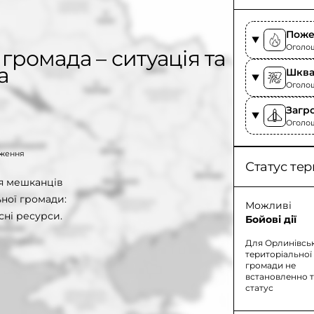
Поже
Оголоше
громада – ситуація та
а
Шква
Оголош
Загр
Оголоше
таження
Статус тер
ля мешканців
ної громади:
Можливі
сні ресурси.
Бойові дії
Для Орлинівсь
територіальної
громади не
встановленно 
статус