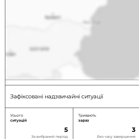
Зафіксовані надзвичайні ситуації
Усього
Тривають
ситуацій
зараз
5
3
За вибраний період
Без часу завершення