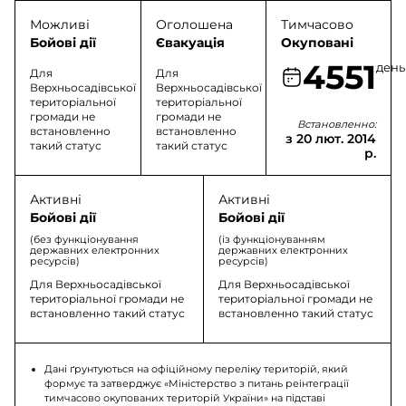
Можливі
Оголошена
Тимчасово
Бойові дії
Євакуація
Окуповані
4551
день
Для
Для
Верхньосадівської
Верхньосадівської
територіальної
територіальної
громади не
громади не
Встановленно:
встановленно
встановленно
з 20 лют. 2014
такий статус
такий статус
р.
Активні
Активні
Бойові дії
Бойові дії
(без функціонування
(із функціонуванням
державних електронних
державних електронних
ресурсів)
ресурсів)
Для Верхньосадівської
Для Верхньосадівської
територіальної громади не
територіальної громади не
встановленно такий статус
встановленно такий статус
Дані ґрунтуються на офіційному переліку територій, який
формує та затверджує «Міністерство з питань реінтеграції
тимчасово окупованих територій України» на підставі