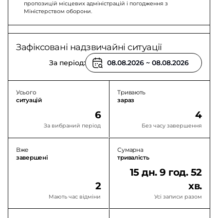
пропозицій місцевих адміністрацій і погодження з
Міністерством оборони.
Зафіксовані надзвичайні ситуації
За період:
Усього
Тривають
ситуацій
зараз
6
4
За вибраний період
Без часу завершення
Вже
Сумарна
завершені
тривалість
15 дн. 9 год. 52
2
хв.
Мають час відміни
Усі записи разом