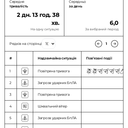
Середня
Середньо
тривалість
за день
2 дн. 13 год. 38
хв.
6,0
На одну ситуацію
За вибраний період
Рядків на сторінці
1
#
Надзвичайна ситуація
Повʼязані події
1
Повітряна тривога
2
Загроза ударних БпЛА
3
Повітряна тривога
4
Шквальний вітер
5
Загроза ударних БпЛА