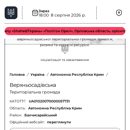
Зараз
Верхньосадівська територіальна громада –
18:00
8 серпня 2026 р.
ситуація та безпека
пу «Shahed/Герань» «Полігон Орел», Орловська область. орієнтовно у
Актуальна інформація для мешканців
Верхньосадівської територіальної громади: тривоги,
ризики та корисні ресурси.
ініціалізація та завантаження
Головна
/
Україна
/
Автономна Республіка Крим
/
Бахчисара
Верхньосадівська
Територіальна громада
КАТОТТГ:
UA01020070000057731
Область:
Автономна Республіка Крим
Район:
Бахчисарайський
Офіційний вебсайт:
переглянути