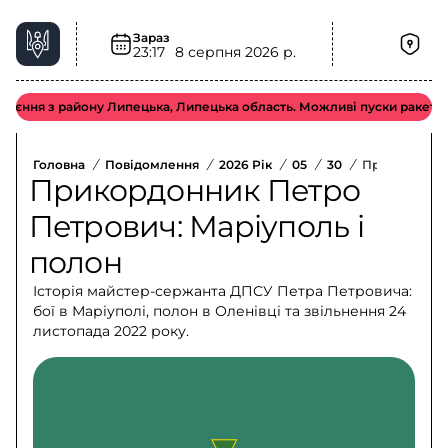
Зараз
23:17
8 серпня 2026 р.
я з району Липецька, Липецька область. Можливі пуски ракет типу «І
Головна
/
Повідомлення
/
2026 Рік
/
05
/
30
/
Прикордонни
Прикордонник Петро
Петрович: Маріуполь і
полон
Історія майстер-сержанта ДПСУ Петра Петровича:
бої в Маріуполі, полон в Оленівці та звільнення 24
листопада 2022 року.