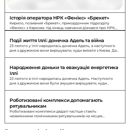
Історія оператора НРК «Фенікс» «Брекет»
Кирило, позивний «Брекет», прикордонник підрозділу
«Фенікс» з Харкова: під кінець навчання дізнався про НРК,
зателефонував – і залишився.
Події життя Іллі: донечка Адель та війна
23 лютого у Іллі народилась донечка Адель, а наступного
дня з дружиною вони вирішували, куди виїхати з Києва. Далі
- евакуація, фронт і робота в «Укренерго».
Народження доньки та евакуація енергетика 
Іллі
23 лютого в Іллі народилась донечка Адель. Наступного
дня з дружиною вони були змушені вирішувати, куди
виїхати з Києва.
Роботизовані комплекси допомагають 
рятувальникам
Роботизовані комплекси дедалі частіше стають
незамінними помічниками рятувальників на місцях
російських ударів, допомагають розбирати завали та
перевозити вантажі.