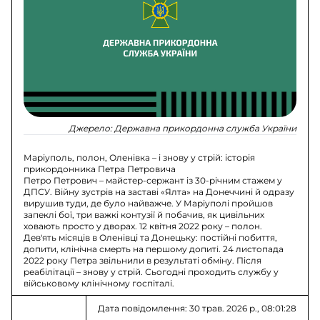
Джерело:
Державна прикордонна служба України
Маріуполь, полон, Оленівка – і знову у стрій: історія
прикордонника Петра Петровича
Петро Петрович – майстер-сержант із 30-річним стажем у
ДПСУ. Війну зустрів на заставі «Ялта» на Донеччині й одразу
вирушив туди, де було найважче. У Маріуполі пройшов
запеклі бої, три важкі контузії й побачив, як цивільних
ховають просто у дворах. 12 квітня 2022 року – полон.
Дев'ять місяців в Оленівці та Донецьку: постійні побиття,
допити, клінічна смерть на першому допиті. 24 листопада
2022 року Петра звільнили в результаті обміну. Після
реабілітації – знову у стрій. Сьогодні проходить службу у
військовому клінічному госпіталі.
Дата повідомлення: 30 трав. 2026 р., 08:01:28