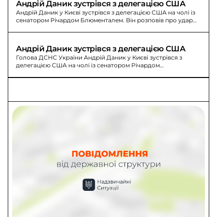
Андрій Даник зустрівся з делегацією США
Андрій Даник у Києві зустрівся з делегацією США на чолі із
сенатором Річардом Блюменталем. Він розповів про удар
по будівлі ДСНС та лініях 101 і 112.
Андрій Даник зустрівся з делегацією США
Голова ДСНС України Андрій Даник у Києві зустрівся з
делегацією США на чолі із сенатором Річардом
Блюменталем. Обговорили спроби ворога зупинити лінії 101
та 112.