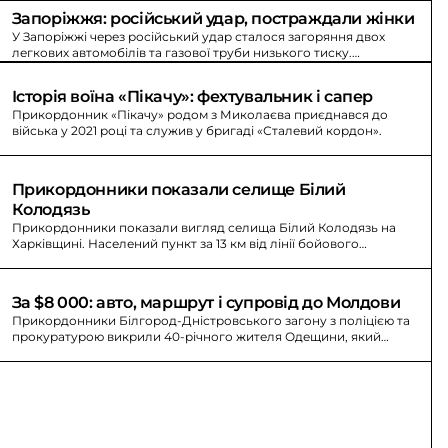
Запоріжжя: російський удар, постраждали жінки
У Запоріжжі через російський удар сталося загоряння двох
легкових автомобілів та газової труби низького тиску.
Постраждали три жінки.
Історія воїна «Пікачу»: фехтувальник і сапер
Прикордонник «Пікачу» родом з Миколаєва приєднався до
війська у 2021 році та служив у бригаді «Сталевий кордон».
Прикордонники показали селище Білий 
Колодязь
Прикордонники показали вигляд селища Білий Колодязь на
Харківщині. Населений пункт за 13 км від лінії бойового
зіткнення живе під звуки війни.
За $8 000: авто, маршрут і супровід до Молдови
Прикордонники Білгород-Дністровського загону з поліцією та
прокуратурою викрили 40-річного жителя Одещини, який
організував переправлення до Молдови за $8 000.