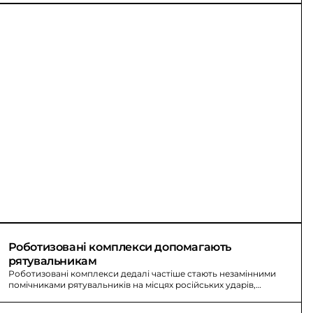
Роботизовані комплекси допомагають 
рятувальникам
Роботизовані комплекси дедалі частіше стають незамінними
помічниками рятувальників на місцях російських ударів,
допомагають розбирати завали та перевозити вантажі.