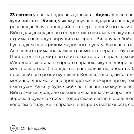
23 лютого
у нас народилась донечка –
Адель
. А вже на
куди виїхати з
Києва
, у якому звучало відлуння канонад
розповідає Ілля, провідний інженер з релейного захис
Війна для досвідченого енергетика почалась евакуаці
отримав повістку і вирушив на фронт. Виконував бойов
був водієм-електриком медичного пункту. Воював на к
Але після отримання важкої травми та операції – був 
Повернення до мирного життя часто стає справжнім вип
«Укренерго» стала не просто справою, яку він добре зн
мені пощастило. Я працюю за спеціальністю, робота забез
професійного розвитку цікаво. Колеги, звісно, питають 
медичної допомоги, що проводяться в «Укренерго», теж 
вміти усім. Адже у будь-який час ці знання можуть знадо
Війна змінює долі, але незмінним залишається прагненн
зброєю в руках, а хтось – повертаючи світло в оселі лю
колегам в тилу. Ви – справжній взірець незламності, яка
ПОПЕРЕДНЄ