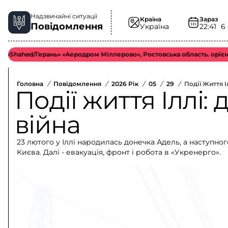
Надзвичайні ситуації
Країна
Зараз
Повідомлення
Україна
22:41
6
ed/Герань» «Аеродром Міллерово», Ростовська область. орієнтовно у
Головна
/
Повідомлення
/
2026 Рік
/
05
/
29
/
Події Життя І
Події життя Іллі:
війна
23 лютого у Іллі народилась донечка Адель, а наступно
Києва. Далі - евакуація, фронт і робота в «Укренерго».