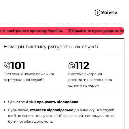
Увійти
тряного простору України.
Відмічено пуски ударних БпЛА типу «S
Номери виклику рятувальних служб
101
112
Екстрений номер пожежної
Система екстреної
та рятувальної служби
допомоги населенню за
єдиним номером
Ці екстрені лінії
працюють цілодобово
.
Будь ласка,
ставтеся відповідально
до виклику цих служб,
щоб не перевантажувати лінії, адже в цей час комусь може
бути потрібна допомога.