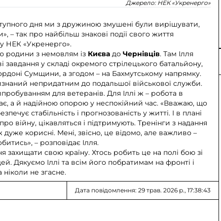
Джерело:
НЕК «Укренерго»
ступного дня ми з дружиною змушені були вирішувати,
и», – так про найбільш знакові події свого життя
ту НЕК «Укренерго».
єю родини з немовлям із
Києва
до
Чернівців
. Там Ілля
і завдання у складі окремого стрілецького батальйону,
ордоні Сумщини, а згодом – на Бахмутському напрямку.
визнаний непридатним до подальшої військової служби.
робуванням для ветеранів. Для Іллі ж – робота в
ає, а й надійною опорою у неспокійний час. «Вважаю, що
печує стабільність і прогнозованість у житті. І в плані
про війну, цікавляться і підтримують. Тренінги з надання
дуже корисні. Мені, звісно, це відомо, але важливо –
битись», – розповідає Ілля.
я захищати свою країну. Хтось робить це на полі бою зі
дей. Дякуємо Іллі та всім його побратимам на фронті і
 ніколи не згасне.
Дата повідомлення: 29 трав. 2026 р., 17:38:43