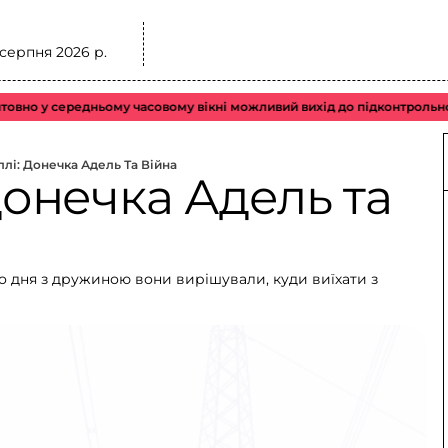
 серпня 2026 р.
 середньому часовому вікні можливий вихід до підконтрольного пові
ллі: Донечка Адель Та Війна
 донечка Адель та
го дня з дружиною вони вирішували, куди виїхати з