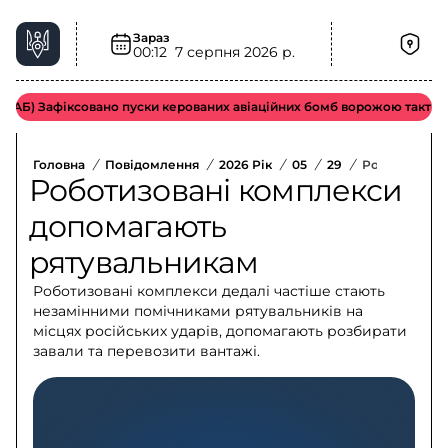
Зараз
00:12
7 серпня 2026 р.
Б) Зафіксовано пуски керованих авіаційних бомб ворожою тактичною 
Головна
/
Повідомлення
/
2026 Рік
/
05
/
29
/
Роботизован
Роботизовані комплекси
допомагають
рятувальникам
Роботизовані комплекси дедалі частіше стають
незамінними помічниками рятувальників на
місцях російських ударів, допомагають розбирати
завали та перевозити вантажі.