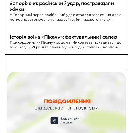
Запоріжжя: російський удар, постраждали 
жінки
У Запоріжжі через російський удар сталося загоряння двох
легкових автомобілів та газової труби низького тиску.
Постраждали три жінки.
Історія воїна «Пікачу»: фехтувальник і сапер
Прикордонник «Пікачу» родом з Миколаєва приєднався до
війська у 2021 році та служив у бригаді «Сталевий кордон».