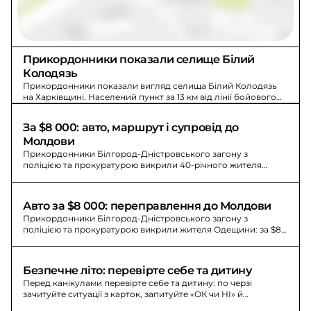
Прикордонники показали селище Білий 
Колодязь
Прикордонники показали вигляд селища Білий Колодязь
на Харківщині. Населений пункт за 13 км від лінії бойового
зіткнення живе під звуки війни.
За $8 000: авто, маршрут і супровід до 
Молдови
Прикордонники Білгород-Дністровського загону з
поліцією та прокуратурою викрили 40-річного жителя
Одещини, який організував переправлення до Молдови за
$8 000.
Авто за $8 000: переправлення до Молдови
Прикордонники Білгород-Дністровського загону з
поліцією та прокуратурою викрили жителя Одещини: за $8
000 він організував переправлення до Молдови.
Безпечне літо: перевірте себе та дитину
Перед канікулами перевірте себе та дитину: по черзі
зачитуйте ситуації з карток, запитуйте «ОК чи НІ» й
обговорюйте правильні рішення.