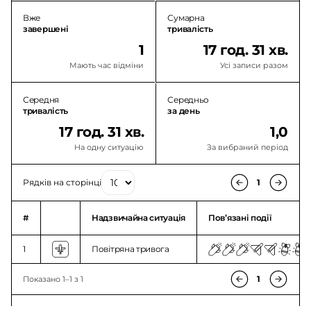
Вже
Сумарна
завершені
тривалість
1
17 год. 31 хв.
Мають час відміни
Усі записи разом
Середня
Середньо
тривалість
за день
17 год. 31 хв.
1,0
На одну ситуацію
За вибраний період
Рядків на сторінці
1
#
Надзвичайна ситуація
Повʼязані події
1
Повітряна тривога
1
Показано 1–1 з 1