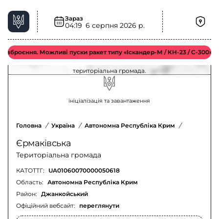
Зараз
04:19
6 серпня 2026 р.
Повітряна тривога у Єрмаківська
територіальна громада – актуальна ситуація
роєння. Можливі пуски ракет типу «Іскандер-М / КН-23 / С-300».
Оновлення щодо повітряної тривоги у Єрмаківська
територіальна громада.
ініціалізація та завантаження
Головна
/
Україна
/
Автономна Республіка Крим
/
Джанкойсь
Єрмаківська
Територіальна громада
КАТОТТГ:
UA01060070000050618
Область:
Автономна Республіка Крим
Район:
Джанкойський
Офіційний вебсайт:
переглянути