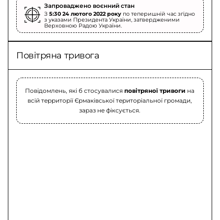
Запроваджено воєнний стан
З
5:30 24 лютого 2022 року
по теперишній час згідно
з указами Президента України, затвердженими
Верховною Радою України.
Повітряна тривога
Повідомлень, які б стосувалися
повітряної тривоги
на
всій территорії Єрмаківської територіальної громади,
зараз не фіксується.