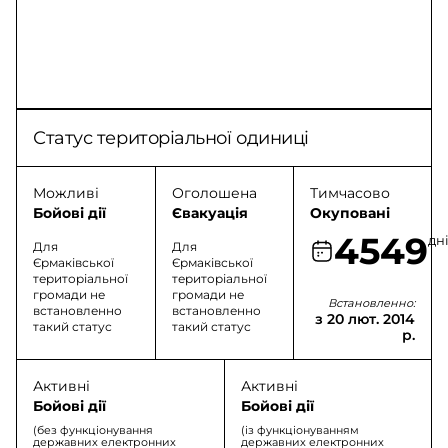
Статус територіальної одиниці
Можливі
Оголошена
Тимчасово
Бойові дії
Євакуація
Окуповані
4549
дн
Для
Для
Єрмаківської
Єрмаківської
територіальної
територіальної
громади не
громади не
Встановленно:
встановленно
встановленно
з 20 лют. 2014
такий статус
такий статус
р.
Активні
Активні
Бойові дії
Бойові дії
(без функціонування
(із функціонуванням
державних електронних
державних електронних