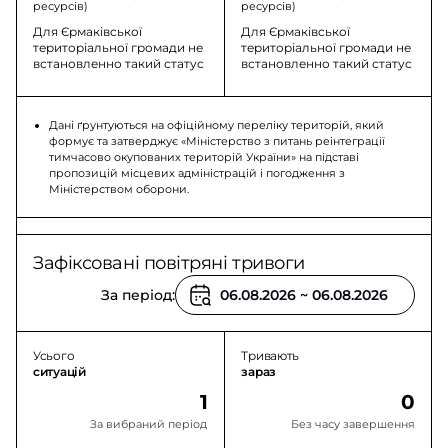
ресурсів)
ресурсів)
Для Єрмаківської
Для Єрмаківської
територіальної громади не
територіальної громади не
встановленно такий статус
встановленно такий статус
Дані ґрунтуються на офіційному переліку територій, який
формує та затверджує «Міністерство з питань реінтеграції
тимчасово окупованих територій України» на підставі
пропозицій місцевих адміністрацій і погодження з
Міністерством оборони.
Зафіксовані повітряні тривоги
За період:
Усього
Тривають
ситуацій
зараз
1
0
За вибраний період
Без часу завершення