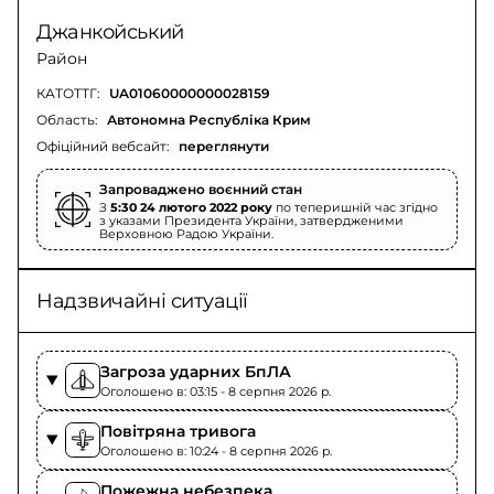
Джанкойський
Район
КАТОТТГ:
UA01060000000028159
Область:
Автономна Республіка Крим
Офіційний вебсайт:
переглянути
Запроваджено воєнний стан
З
5:30 24 лютого 2022 року
по теперишній час згідно
з указами Президента України, затвердженими
Верховною Радою України.
Надзвичайні ситуації
Загроза ударних БпЛА
Оголошено в: 03:15 - 8 серпня 2026 p.
Повітряна тривога
Оголошено в: 10:24 - 8 серпня 2026 p.
Пожежна небезпека