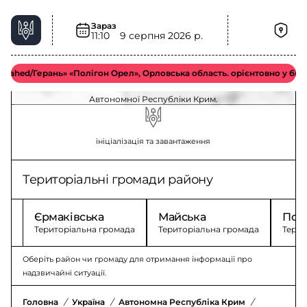
Зараз
11:10
9 серпня 2026 р.
Джанкойський район, Автономна Республіка
Крим – ситуація та безпека
ed/Герань» «Полігон Орел», Орловська область. орієнтовно у більш в
Стан безпеки та події у Джанкойському районі
Автономної Республіки Крим.
ініціалізація та завантаження
Територіальні громади району
Єрмаківська
Майська
Поб
Територіальна громада
Територіальна громада
Терит
Оберіть район чи громаду для отримання інформації про
надзвичайні ситуації.
Головна
/
Україна
/
Автономна Республіка Крим
/
Джанкойсь