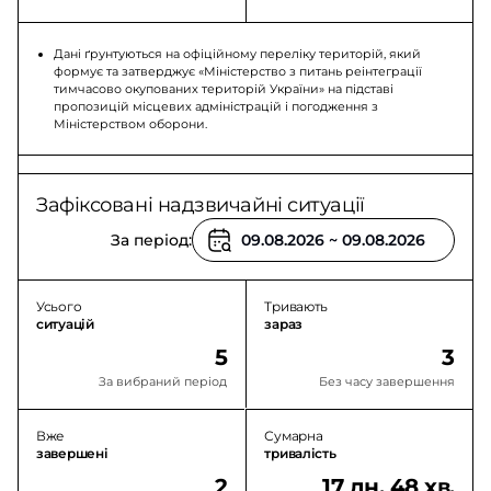
Дані ґрунтуються на офіційному переліку територій, який
формує та затверджує «Міністерство з питань реінтеграції
тимчасово окупованих територій України» на підставі
пропозицій місцевих адміністрацій і погодження з
Міністерством оборони.
Зафіксовані надзвичайні ситуації
За період:
Усього
Тривають
ситуацій
зараз
5
3
За вибраний період
Без часу завершення
Вже
Сумарна
завершені
тривалість
2
17 дн. 48 хв.