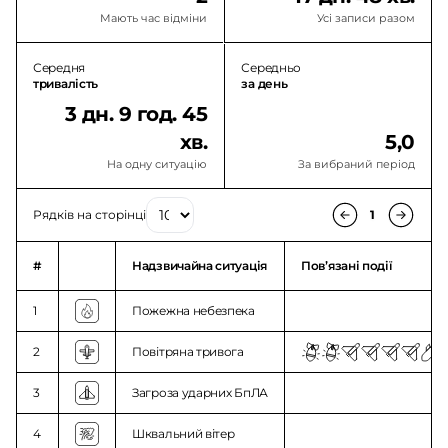
Мають час відміни
Усі записи разом
Середня
Середньо
тривалість
за день
3 дн. 9 год. 45
хв.
5,0
На одну ситуацію
За вибраний період
Рядків на сторінці
1
#
Надзвичайна ситуація
Повʼязані події
1
Пожежна небезпека
2
Повітряна тривога
3
Загроза ударних БпЛА
4
Шквальний вітер