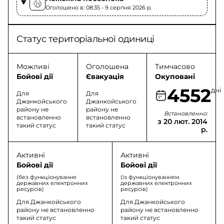
Оголошено в: 08:35 - 9 серпня 2026 p.
Статус територіальної одиниці
Можливі
Оголошена
Тимчасово
Бойові дії
Євакуація
Окуповані
4552
дні
Для
Для
Джанкойського
Джанкойського
району не
району не
Встановленно:
встановленно
встановленно
з 20 лют. 2014
такий статус
такий статус
р.
Активні
Активні
Бойові дії
Бойові дії
(без функціонування
(із функціонуванням
державних електронних
державних електронних
ресурсів)
ресурсів)
Для Джанкойського
Для Джанкойського
району не встановленно
району не встановленно
такий статус
такий статус