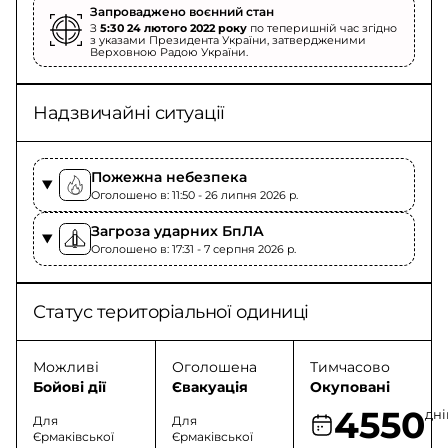
Запроваджено воєнний стан
З
5:30 24 лютого 2022 року
по теперишній час згідно
з указами Президента України, затвердженими
Верховною Радою України.
Надзвичайні ситуації
Пожежна небезпека
Оголошено в: 11:50 - 26 липня 2026 p.
Загроза ударних БпЛА
Оголошено в: 17:31 - 7 серпня 2026 p.
Статус територіальної одиниці
Можливі
Оголошена
Тимчасово
Бойові дії
Євакуація
Окуповані
4550
дні
Для
Для
Єрмаківської
Єрмаківської