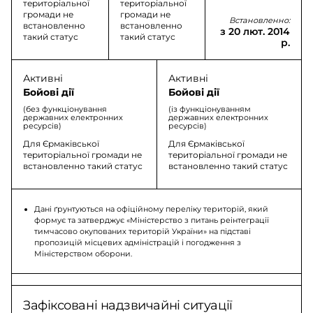
територіальної
територіальної
громади не
громади не
Встановленно:
встановленно
встановленно
з 20 лют. 2014
такий статус
такий статус
р.
Активні
Активні
Бойові дії
Бойові дії
(без функціонування
(із функціонуванням
державних електронних
державних електронних
ресурсів)
ресурсів)
Для Єрмаківської
Для Єрмаківської
територіальної громади не
територіальної громади не
встановленно такий статус
встановленно такий статус
Дані ґрунтуються на офіційному переліку територій, який
формує та затверджує «Міністерство з питань реінтеграції
тимчасово окупованих територій України» на підставі
пропозицій місцевих адміністрацій і погодження з
Міністерством оборони.
Зафіксовані надзвичайні ситуації