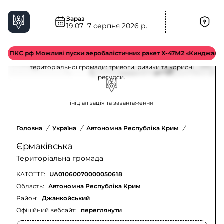
Зараз
Єрмаківська територіальна громада –
19:07
7 серпня 2026 р.
ситуація та безпека
К ПКС рф Можливі пуски аеробалістичних ракет Х-47М2 «Кинджал».
Актуальна інформація для мешканців Єрмаківської
територіальної громади: тривоги, ризики та корисні
ресурси.
ініціалізація та завантаження
Головна
/
Україна
/
Автономна Республіка Крим
/
Джанкойсь
Єрмаківська
Територіальна громада
КАТОТТГ:
UA01060070000050618
Область:
Автономна Республіка Крим
Район:
Джанкойський
Офіційний вебсайт:
переглянути