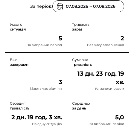
За період:
Усього
Тривають
ситуацій
зараз
5
2
За вибраний період
Без часу завершення
Вже
Сумарна
завершені
тривалість
13 дн. 23 год. 19
3
хв.
Мають час відміни
Усі записи разом
Середня
Середньо
тривалість
за день
2 дн. 19 год. 3 хв.
5,0
На одну ситуацію
За вибраний період