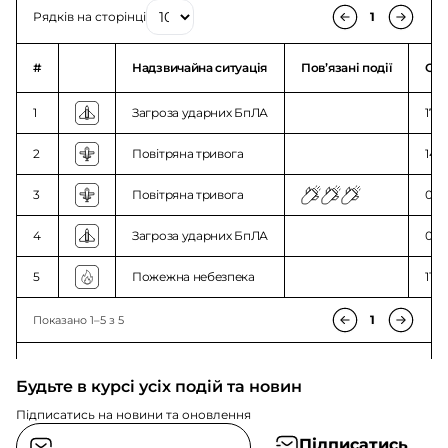
Рядків на сторінці
1
#
Надзвичайна ситуація
Повʼязані події
Ого
1
Загроза ударних БпЛА
17:3
2
Повітряна тривога
14:5
3
Повітряна тривога
01:3
4
Загроза ударних БпЛА
01:4
5
Пожежна небезпека
11:5
1
Показано 1–5 з 5
Будьте в курсі усіх подій та новин
Підписатись на новини та оновлення
Підписатись