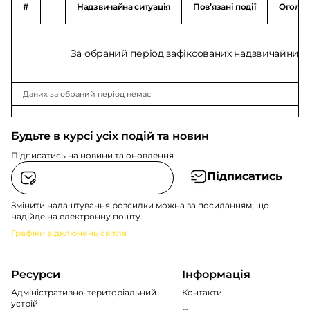
#
Надзвичайна ситуація
Повʼязані події
Оголо
За обраний період зафіксованих надзвичайних с
Даних за обраний період немає
Будьте в курсі усіх подій та новин
Підписатись на новини та оновлення
Підписатись
Змінити налаштування розсилки можна за посиланням, що
надійде на електронну пошту.
Графіки відключень світла
Ресурси
Інформація
Адміністративно-територіальний
Контакти
устрій