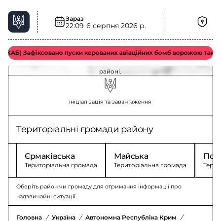
Зараз
22:09
6 серпня 2026 р.
Загроза артилерії у Джанкойському районі –
актуальна ситуація
АБ) Зафіксовано пуски керованих авіаційних бомб ворожою тактично
Оновлення щодо загрози артилерії у Джанкойському
районі.
ініціалізація та завантаження
Територіальні громади району
Єрмаківська
Майська
Поб
Територіальна громада
Територіальна громада
Терит
Оберіть район чи громаду для отримання інформації про
надзвичайні ситуації.
Головна
/
Україна
/
Автономна Республіка Крим
/
Джанкойсь