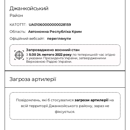
Джанкойський
Район
КАТОТТГ:
UA01060000000028159
Область:
Автономна Республіка Крим
Офіційний вебсайт:
переглянути
Запроваджено воєнний стан
З
5:30 24 лютого 2022 року
по теперишній час згідно
з указами Президента України, затвердженими
Верховною Радою України.
Загроза артилерії
Повідомлень, які б стосувалися
загрози артилерії
на
всій территорії Джанкойського району, зараз не
фіксується.