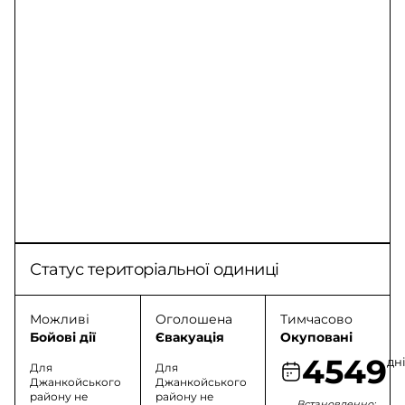
Статус територіальної одиниці
Можливі
Оголошена
Тимчасово
Бойові дії
Євакуація
Окуповані
4549
дн
Для
Для
Джанкойського
Джанкойського
району не
району не
Встановленно: