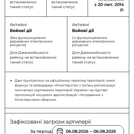
встановленно
встановленно
з 20 лют. 2014
такий статус
такий статус
р.
Активні
Активні
Бойові дії
Бойові дії
(без функціонування
(із функціонуванням
державних електронних
державних електронних
ресурсів)
ресурсів)
Для Джанкойського
Для Джанкойського
району не встановленно
району не встановленно
такий статус
такий статус
Дані ґрунтуються на офіційному переліку територій, який
формує та затверджує «Міністерство з питань реінтеграції
тимчасово окупованих територій України» на підставі
пропозицій місцевих адміністрацій і погодження з
Міністерством оборони.
Зафіксовані загрози артилерії
За період: