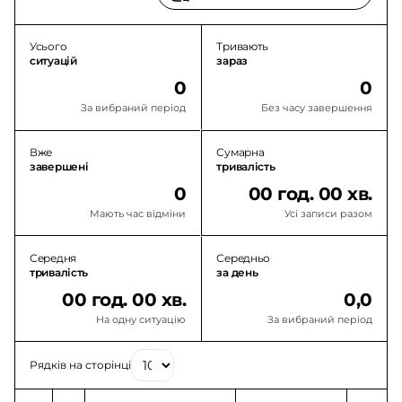
Усього
Тривають
ситуацій
зараз
0
0
За вибраний період
Без часу завершення
Вже
Сумарна
завершені
тривалість
0
00 год. 00 хв.
Мають час відміни
Усі записи разом
Середня
Середньо
тривалість
за день
00 год. 00 хв.
0,0
На одну ситуацію
За вибраний період
Рядків на сторінці