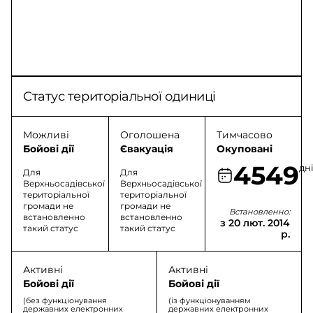
Статус територіальної одиниці
Можливі
Оголошена
Тимчасово
Бойові дії
Євакуація
Окуповані
4549
дн
Для
Для
Верхньосадівської
Верхньосадівської
територіальної
територіальної
громади не
громади не
Встановленно:
встановленно
встановленно
з 20 лют. 2014
такий статус
такий статус
р.
Активні
Активні
Бойові дії
Бойові дії
(без функціонування
(із функціонуванням
державних електронних
державних електронних