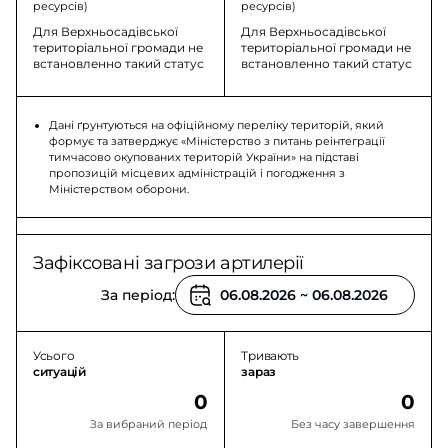
ресурсів)
ресурсів)
Для Верхньосадівської
Для Верхньосадівської
територіальної громади не
територіальної громади не
встановленно такий статус
встановленно такий статус
Дані ґрунтуються на офіційному переліку територій, який
формує та затверджує «Міністерство з питань реінтеграції
тимчасово окупованих територій України» на підставі
пропозицій місцевих адміністрацій і погодження з
Міністерством оборони.
Зафіксовані загрози артилерії
За період:
Усього
Тривають
ситуацій
зараз
0
0
За вибраний період
Без часу завершення