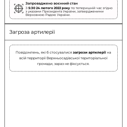
Запроваджено воєнний стан
З
5:30 24 лютого 2022 року
по теперишній час згідно
з указами Президента України, затвердженими
Верховною Радою України.
Загроза артилерії
Повідомлень, які б стосувалися
загрози артилерії
на
всій территорії Верхньосадівської територіальної
громади, зараз не фіксується.