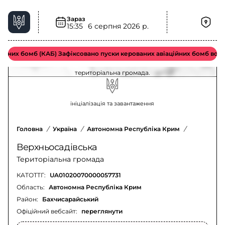
Зараз
15:35
6 серпня 2026 р.
Загроза артилерії у Верхньосадівська
територіальна громада – актуальна ситуація
них бомб (КАБ) Зафіксовано пуски керованих авіаційних бомб ворож
Оновлення щодо загрози артилерії у Верхньосадівська
територіальна громада.
ініціалізація та завантаження
Головна
/
Україна
/
Автономна Республіка Крим
/
Бахчисара
Верхньосадівська
Територіальна громада
КАТОТТГ:
UA01020070000057731
Область:
Автономна Республіка Крим
Район:
Бахчисарайський
Офіційний вебсайт:
переглянути