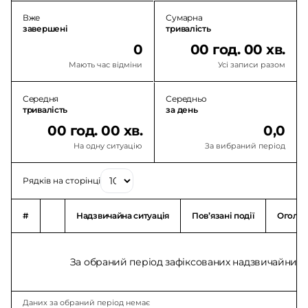
Вже
Сумарна
завершені
тривалість
0
00 год. 00 хв.
Мають час відміни
Усі записи разом
Середня
Середньо
тривалість
за день
00 год. 00 хв.
0,0
На одну ситуацію
За вибраний період
Рядків на сторінці
#
Надзвичайна ситуація
Повʼязані події
Оголо
За обраний період зафіксованих надзвичайних с
Даних за обраний період немає