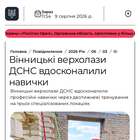
Зараз
11:54
9 серпня 2026 р.
ь» «Полігон Орел», Орловська область. орієнтовно у більш віддалено
Головна
/
Повідомлення
/
2026 Рік
/
06
/
03
/
Вінницькі В
Вінницькі верхолази
ДСНС вдосконалили
навички
Вінницькі верхолази ДСНС вдосконалили
професійні навички через двотижневі тренування
на трьох спеціалізованих локаціях.