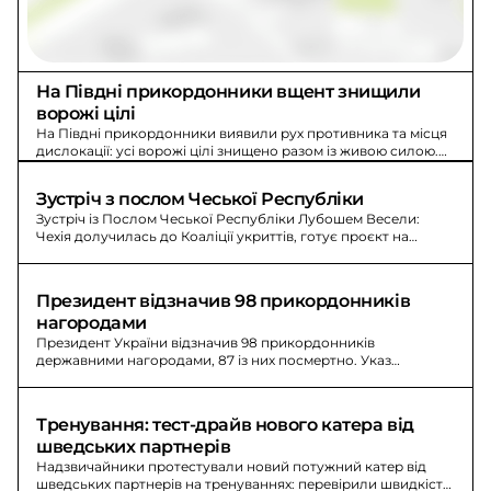
На Півдні прикордонники вщент знищили 
ворожі цілі
На Півдні прикордонники виявили рух противника та місця
дислокації: усі ворожі цілі знищено разом із живою силою.
FPV-дрони «наздогнали» квадроцикл.
Зустріч з послом Чеської Республіки
Зустріч із Послом Чеської Республіки Лубошем Весели:
Чехія долучилась до Коаліції укриттів, готує проєкт на
Дніпропетровщині та програми для дітей захисників.
Президент відзначив 98 прикордонників 
нагородами
Президент України відзначив 98 прикордонників
державними нагородами, 87 із них посмертно. Указ
Президента України №471/2026.
Тренування: тест-драйв нового катера від 
шведських партнерів
Надзвичайники протестували новий потужний катер від
шведських партнерів на тренуваннях: перевірили швидкість,