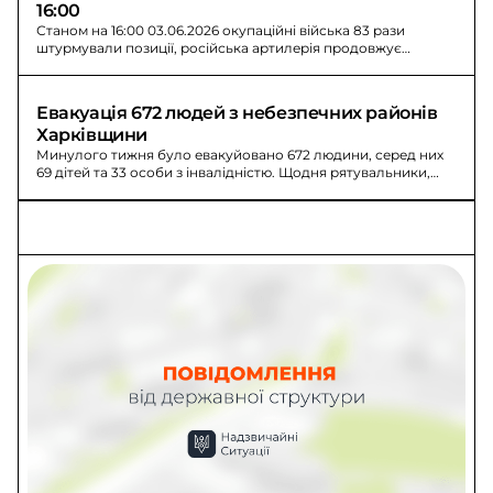
16:00
Станом на 16:00 03.06.2026 окупаційні війська 83 рази
штурмували позиції, російська артилерія продовжує
обстрілювати прикордоння.
Евакуація 672 людей з небезпечних районів 
Харківщини
Минулого тижня було евакуйовано 672 людини, серед них
69 дітей та 33 особи з інвалідністю. Щодня рятувальники,
поліцейські, волонтери та місцева влада працюють разом.