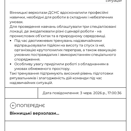
ситуацій
Вінницькі верхолази ДСНС вдосконалили професійні
навички, необхідні для роботи в складних і небезпечних
умовах.
Для проведення навчань облаштували три спеціалізовані
локації, де змоделювали різні сценарії роботи - на
промислових об’єктах та в природному середовищі.
Під час двотижневих тренувань надзвичайники
відпрацьовували підйом на висоту та спуск із неї,
організацію крутопохилих переправ, а також евакуацію
умовних постраждалих і звикористанням спеціального
спорядження.
Особливу увагу приділили роботі з обладнанням в
умовах обмеженого простору.
Такі тренування підтримують високий рівень підготовки
рятувальників і злагодженість дій команди під час
надзвичайних ситуацій.
Дата повідомлення: 3 черв. 2026 р., 17:00:36
ПОПЕРЕДНЄ
Вінницькі верхолази
ДСНС вдосконалили
навички