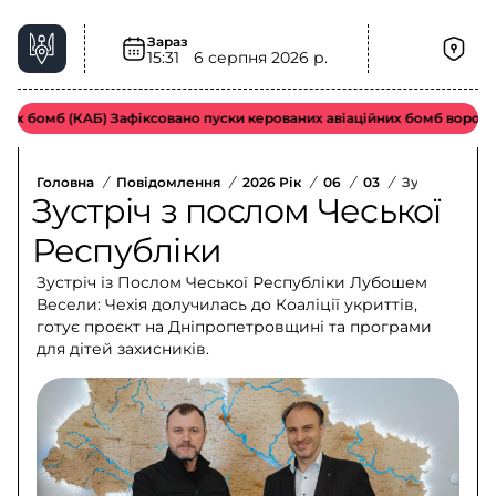
Зараз
15:31
6 серпня 2026 р.
 бомб (КАБ) Зафіксовано пуски керованих авіаційних бомб ворожою т
Головна
/
Повідомлення
/
2026 Рік
/
06
/
03
/
Зустріч З По
Зустріч з послом Чеської
Республіки
Зустріч із Послом Чеської Республіки Лубошем
Весели: Чехія долучилась до Коаліції укриттів,
готує проєкт на Дніпропетровщині та програми
для дітей захисників.