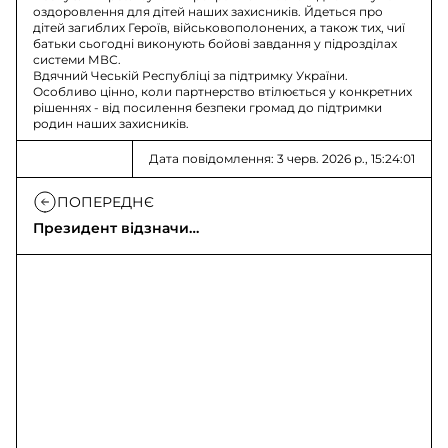
оздоровлення для дітей наших захисників. Йдеться про
дітей загиблих Героїв, військовополонених, а також тих, чиї
батьки сьогодні виконують бойові завдання у підрозділах
системи МВС.
Вдячний Чеській Республіці за підтримку України.
Особливо цінно, коли партнерство втілюється у конкретних
рішеннях - від посилення безпеки громад до підтримки
родин наших захисників.
Дата повідомлення: 3 черв. 2026 р., 15:24:01
ПОПЕРЕДНЄ
Президент відзначив
98 прикордонників
нагородами