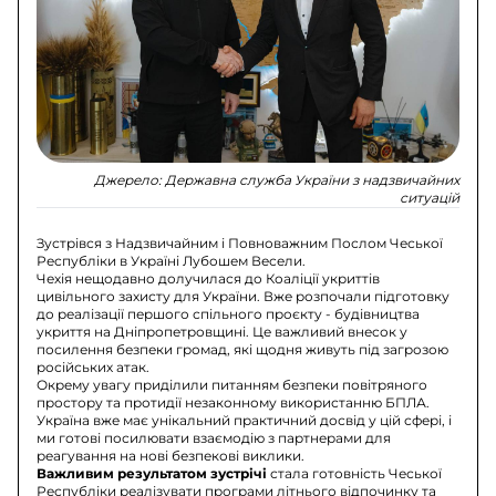
Джерело:
Державна служба України з надзвичайних
ситуацій
Зустрівся з Надзвичайним і Повноважним Послом Чеської
Республіки в Україні Лубошем Весели.
Чехія нещодавно долучилася до Коаліції укриттів
цивільного захисту для України. Вже розпочали підготовку
до реалізації першого спільного проєкту - будівництва
укриття на Дніпропетровщині. Це важливий внесок у
посилення безпеки громад, які щодня живуть під загрозою
російських атак.
Окрему увагу приділили питанням безпеки повітряного
простору та протидії незаконному використанню БПЛА.
Україна вже має унікальний практичний досвід у цій сфері, і
ми готові посилювати взаємодію з партнерами для
реагування на нові безпекові виклики.
Важливим результатом зустрічі
стала готовність Чеської
Республіки реалізувати програми літнього відпочинку та