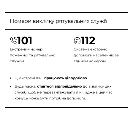
Номери виклику рятувальних служб
101
112
Екстрений номер
Система екстреної
пожежної та рятувальної
допомоги населенню за
служби
єдиним номером
Ці екстрені лінії
працюють цілодобово
.
Будь ласка,
ставтеся відповідально
до виклику цих
служб, щоб не перевантажувати лінії, адже в цей час
комусь може бути потрібна допомога.