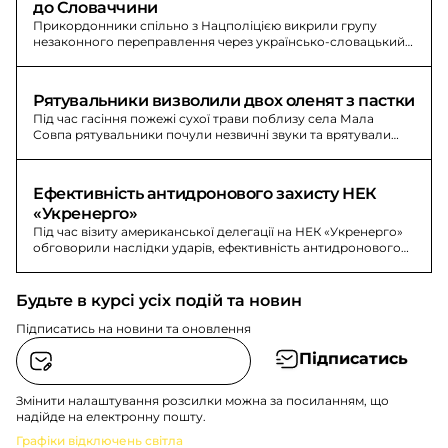
до Словаччини
Прикордонники спільно з Нацполіцією викрили групу
незаконного переправлення через українсько-словацький
кордон. За «трансфер» порушники сплатили $26 500.
Рятувальники визволили двох оленят з пастки
Під час гасіння пожежі сухої трави поблизу села Мала
Совпа рятувальники почули незвичні звуки та врятували
двох оленят.
Ефективність антидронового захисту НЕК 
«Укренерго»
Під час візиту американської делегації на НЕК «Укренерго»
обговорили наслідки ударів, ефективність антидронового
захисту та поточні потреби для відновлення.
Будьте в курсі усіх подій та новин
Підписатись на новини та оновлення
Підписатись
Змінити налаштування розсилки можна за посиланням, що
надійде на електронну пошту.
Графіки відключень світла