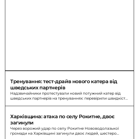
Тренування: тест-драйв нового катера від 
шведських партнерів
Надзвичайники протестували новий потужний катер від
шведських партнерів на тренуваннях: перевірили швидкість,
маневреність і екстрене реагування.
Харківщина: атака по селу Рокитне, двоє 
загинули
Через ворожий удар по селу Рокитне Нововодолазької
громади на Харківщині загинули двоє людей, шестеро
постраждали, серед них 17-річний хлопець.