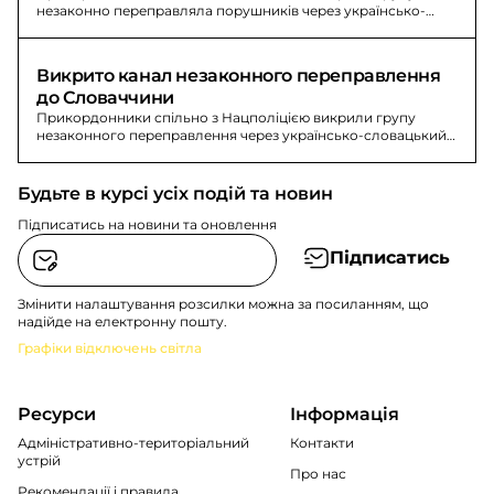
незаконно переправляла порушників через українсько-
словацький кордон за $26 500.
Викрито канал незаконного переправлення 
до Словаччини
Прикордонники спільно з Нацполіцією викрили групу
незаконного переправлення через українсько-словацький
кордон. За «трансфер» порушники сплатили $26 500.
Будьте в курсі усіх подій та новин
Підписатись на новини та оновлення
Підписатись
Змінити налаштування розсилки можна за посиланням, що
надійде на електронну пошту.
Графіки відключень світла
Ресурси
Інформація
Адміністративно-територіальний
Контакти
устрій
Про нас
Рекомендації i правила