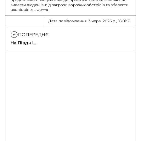
вивезти людей із-під загрози ворожих обстрілів та зберегти
найцінніше – життя.
Дата повідомлення: 3 черв. 2026 р., 16:01:21
ПОПЕРЕДНЄ
На Півдні
прикордонники
вщент знищили
ворожі цілі