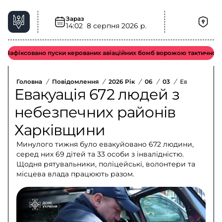
Зараз
14:02
8 серпня 2026 р.
іксовано пуски керованих авіаційних бомб ворожою тактичною авіац
Головна
/
Повідомлення
/
2026 Рік
/
06
/
03
/
Евакуація 6
Евакуація 672 людей з
небезпечних районів
Харківщини
Минулого тижня було евакуйовано 672 людини,
серед них 69 дітей та 33 особи з інвалідністю.
Щодня рятувальники, поліцейські, волонтери та
місцева влада працюють разом.