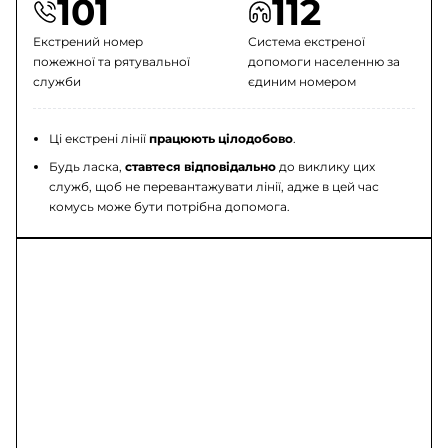
101
112
Екстрений номер
Система екстреної
пожежної та рятувальної
допомоги населенню за
служби
єдиним номером
Ці екстрені лінії
працюють цілодобово
.
Будь ласка,
ставтеся відповідально
до виклику цих
служб, щоб не перевантажувати лінії, адже в цей час
комусь може бути потрібна допомога.