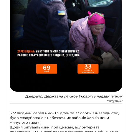
Джерело:
Державна служба України з надзвичайних
ситуацій
672 людини, серед них – 69 дітей та 33 особи з інвалідністю,
було евакуйовано з небезпечних районів Харківщини
минулого тижня!
Щодня рятувальники, поліцейські, волонтери та
представники місцевої влади працюють разом, аби вчасно