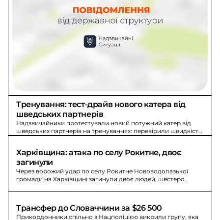
Тренування: тест-драйв нового катера від 
шведських партнерів
Надзвичайники протестували новий потужний катер від
шведських партнерів на тренуваннях: перевірили швидкість,
маневреність і екстрене реагування.
Харківщина: атака по селу Рокитне, двоє 
загинули
Через ворожий удар по селу Рокитне Нововодолазької
громади на Харківщині загинули двоє людей, шестеро
постраждали, серед них 17-річний хлопець.
Трансфер до Словаччини за $26 500
Прикордонники спільно з Нацполіцією викрили групу, яка