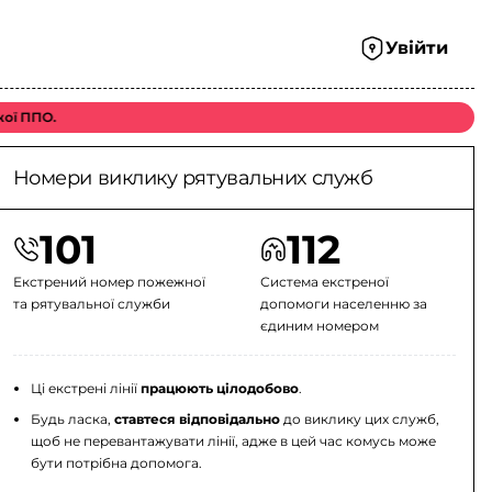
Увійти
ої ППО.
Номери виклику рятувальних служб
101
112
Екстрений номер пожежної
Система екстреної
та рятувальної служби
допомоги населенню за
єдиним номером
Ці екстрені лінії
працюють цілодобово
.
Будь ласка,
ставтеся відповідально
до виклику цих служб,
щоб не перевантажувати лінії, адже в цей час комусь може
бути потрібна допомога.