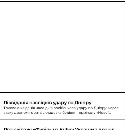
Ліквідація наслідків удару по Дніпру
Триває ліквідація наслідків російського удару по Дніпру: через
атаку дроном горить складська будівля терміналу «Нової
пошти». Постраждалих немає.
Два екіпажі «Фурія» на Кубку України з дронів