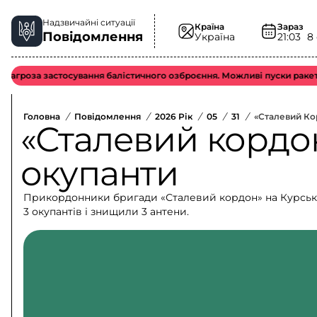
Надзвичайні ситуації
Країна
Зараз
Повідомлення
Україна
21:03
8
Загроза застосування балістичного озброєння. Можливі пуски ракет т
Головна
/
Повідомлення
/
2026 Рік
/
05
/
31
/
«Сталевий Ко
«Сталевий кордо
окупанти
Прикордонники бригади «Сталевий кордон» на Курсько
3 окупантів і знищили 3 антени.