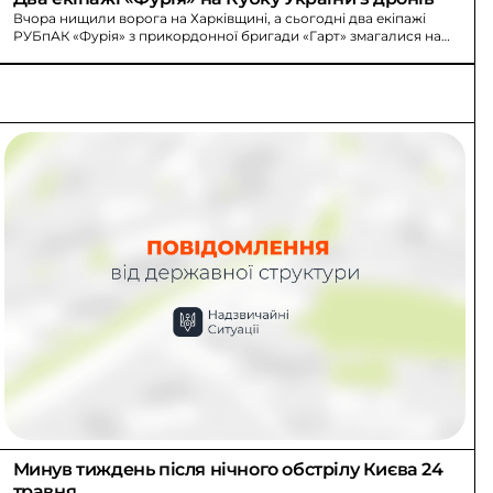
Вчора нищили ворога на Харківщині, а сьогодні два екіпажі
РУБпАК «Фурія» з прикордонної бригади «Гарт» змагалися на
Кубку України з технологічного спорту.
Минув тиждень після нічного обстрілу Києва 24 
травня