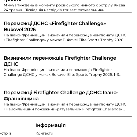
Минув тиждень із моменту російського нічного обстрілу Києва
24 травня. Ліквідація наслідків триває: рятувальники
розбирають руїни будівлі ДСНС Київщини.
Переможці ДСНС «Firefighter Challenge» 
Bukovel 2026
На Івано-Франківщині визначили переможців чемпіонату ДСНС
«Firefighter Challenge» у межах Bukovel Elite Sports Trophy 2026.
Визначили переможців Firefighter Challenge 
ДСНС
На Івано-Франківщині визначили переможців Firefighter
Challenge ДСНС у межах Bukovel Elite Sports Trophy 2026: 1–3
місця.
Переможці Firefighter Challenge ДСНС: Івано-
Франківщина
На Івано-Франківщині визначили переможців чемпіонату ДСНС
«Найсильніший пожежний-рятувальник Firefighter Challenge»
Bukovel Elite Sports Trophy 2026.
Інформація
устрій
Контакти