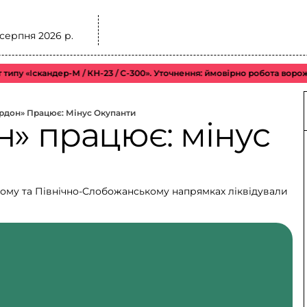
 серпня 2026 р.
ипу «Іскандер-М / КН-23 / С-300». Уточнення: ймовірно робота ворож
рдон» Працює: Мінус Окупанти
н» працює: мінус
му та Північно-Слобожанському напрямках ліквідували