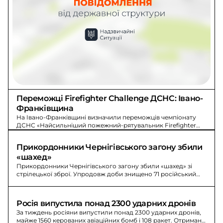
Переможці Firefighter Challenge ДСНС: Івано-
Франківщина
На Івано-Франківщині визначили переможців чемпіонату
ДСНС «Найсильніший пожежний-рятувальник Firefighter
Challenge» Bukovel Elite Sports Trophy 2026.
Прикордонники Чернігівського загону збили 
«шахед»
Прикордонники Чернігівського загону збили «шахед» зі
стрілецької зброї. Упродовж доби знищено 71 російський
ударний БпЛА: 48 «шахедів» та 23 «гербери».
Росія випустила понад 2300 ударних дронів
За тиждень росіяни випустили понад 2300 ударних дронів,
майже 1560 керованих авіаційних бомб і 108 ракет. Отримано