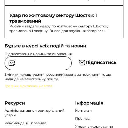
IRIS-T.
Удар по житловому сектору Шостки: 1 
травмований
Росіяни завдали удару по житловому сектору Шостки,
травмовано 1 людину. Внаслідок влучання загорівся
будинок, існувала загроза поширення вогню.
Будьте в курсі усіх подій та новин
Підписатись на новини та оновлення
Підписатись
Змінити налаштування розсилки можна за посиланням, що
надійде на електронну пошту.
Графіки відключень світла
Ресурси
Інформація
Адміністративно-територіальний
Контакти
устрій
Про нас
Рекомендації i правила
Умови використання