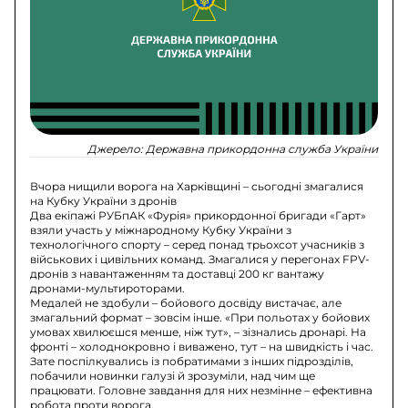
Джерело:
Державна прикордонна служба України
Вчора нищили ворога на Харківщині – сьогодні змагалися
на Кубку України з дронів
Два екіпажі РУБпАК «Фурія» прикордонної бригади «Гарт»
взяли участь у міжнародному Кубку України з
технологічного спорту – серед понад трьохсот учасників з
військових і цивільних команд. Змагалися у перегонах FPV-
дронів з навантаженням та доставці 200 кг вантажу
дронами-мультироторами.
Медалей не здобули – бойового досвіду вистачає, але
змагальний формат – зовсім інше. «При польотах у бойових
умовах хвилюєшся менше, ніж тут», – зізнались дронарі. На
фронті – холоднокровно і виважено, тут – на швидкість і час.
Зате поспілкувались із побратимами з інших підрозділів,
побачили новинки галузі й зрозуміли, над чим ще
працювати. Головне завдання для них незмінне – ефективна
робота проти ворога.