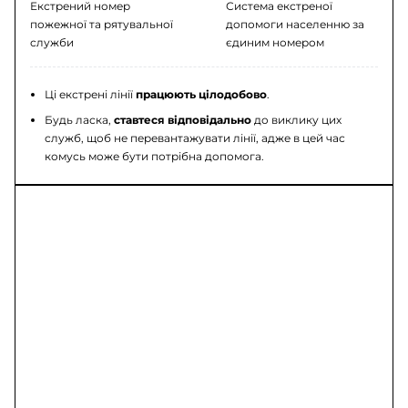
Екстрений номер
Система екстреної
пожежної та рятувальної
допомоги населенню за
служби
єдиним номером
Ці екстрені лінії
працюють цілодобово
.
Будь ласка,
ставтеся відповідально
до виклику цих
служб, щоб не перевантажувати лінії, адже в цей час
комусь може бути потрібна допомога.