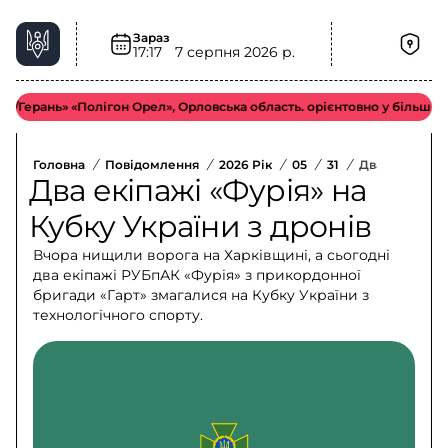
Зараз
17:17
7 серпня 2026 р.
ань» «Полігон Орел», Орловська область. орієнтовно у більш віддале
Головна
/
Повідомлення
/
2026 Рік
/
05
/
31
/
Два Екіпажі «
Два екіпажі «Фурія» на
Кубку України з дронів
Вчора нищили ворога на Харківщині, а сьогодні
два екіпажі РУБпАК «Фурія» з прикордонної
бригади «Гарт» змагалися на Кубку України з
технологічного спорту.