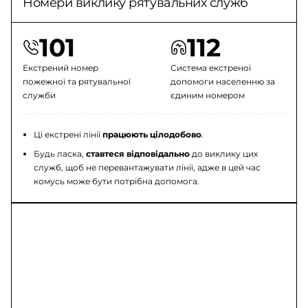
Номери виклику рятувальних служб
101
112
Екстрений номер
Система екстреної
пожежної та рятувальної
допомоги населенню за
служби
єдиним номером
Ці екстрені лінії
працюють цілодобово
.
Будь ласка,
ставтеся відповідально
до виклику цих
служб, щоб не перевантажувати лінії, адже в цей час
комусь може бути потрібна допомога.