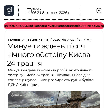
Зараз
06:24
8 серпня 2026 р.
их бомб (КАБ) Зафіксовано пуски керованих авіаційних бомб ворожою
Головна
/
Повідомлення
/
2026 Рік
/
05
/
31
/
Минув Тижден
Минув тиждень після
нічного обстрілу Києва
24 травня
Минув тиждень із моменту російського нічного
обстрілу Києва 24 травня. Ліквідація наслідків
триває: рятувальники розбирають руїни будівлі
ДСНС Київщини.