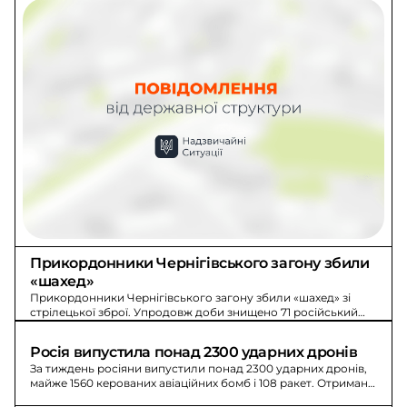
Прикордонники Чернігівського загону збили 
«шахед»
Прикордонники Чернігівського загону збили «шахед» зі
стрілецької зброї. Упродовж доби знищено 71 російський
ударний БпЛА: 48 «шахедів» та 23 «гербери».
Росія випустила понад 2300 ударних дронів
За тиждень росіяни випустили понад 2300 ударних дронів,
майже 1560 керованих авіаційних бомб і 108 ракет. Отримано
IRIS-T.