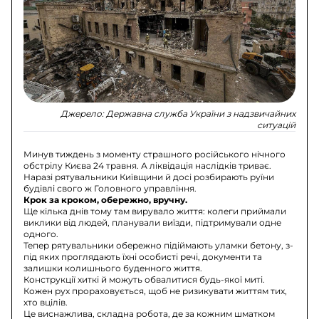
Джерело:
Державна служба України з надзвичайних
ситуацій
Минув тиждень з моменту страшного російського нічного
обстрілу Києва 24 травня. А ліквідація наслідків триває.
Наразі рятувальники Київщини й досі розбирають руїни
будівлі свого ж Головного управління.
Крок за кроком, обережно, вручну.
Ще кілька днів тому там вирувало життя: колеги приймали
виклики від людей, планували виїзди, підтримували одне
одного.
Тепер рятувальники обережно підіймають уламки бетону, з-
під яких проглядають їхні особисті речі, документи та
залишки колишнього буденного життя.
Конструкції хиткі й можуть обвалитися будь-якої миті.
Кожен рух прораховується, щоб не ризикувати життям тих,
хто вцілів.
Це виснажлива, складна робота, де за кожним шматком