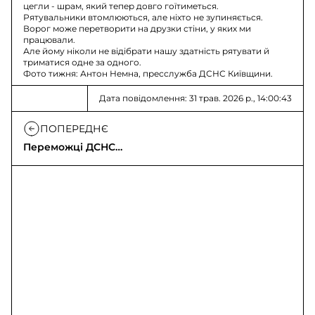
цегли - шрам, який тепер довго гоїтиметься.
Рятувальники втомлюються, але ніхто не зупиняється.
Ворог може перетворити на друзки стіни, у яких ми
працювали.
Але йому ніколи не відібрати нашу здатність рятувати й
триматися одне за одного.
Фото тижня: Антон Немна, пресслужба ДСНС Київщини.
Дата повідомлення: 31 трав. 2026 р., 14:00:43
ПОПЕРЕДНЄ
Переможці ДСНС
«Firefighter Challenge»
Bukovel 2026