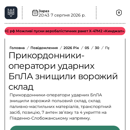
Зараз
20:43
7 серпня 2026 р.
С рф Можливі пуски аеробалістичних ракет Х-47М2 «Кинджал».
Ві
Головна
/
Повідомлення
/
2026 Рік
/
05
/
30
/
Прикордонни
Прикордонники-
оператори ударних
БпЛА знищили ворожий
склад
Прикордонники-оператори ударних БпЛА
знищили ворожий польовий склад, склад
паливно-мастильних матеріалів, транспортний
засіб, позицію, 7 антен зв’язку та 4 укриття на
Південно-Слобожанському напрямку.