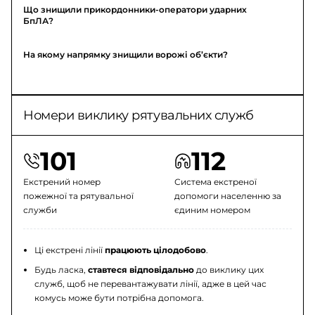
Що знищили прикордонники-оператори ударних
БпЛА?
На якому напрямку знищили ворожі об’єкти?
Номери виклику рятувальних служб
101
112
Екстрений номер
Система екстреної
пожежної та рятувальної
допомоги населенню за
служби
єдиним номером
Ці екстрені лінії
працюють цілодобово
.
Будь ласка,
ставтеся відповідально
до виклику цих
служб, щоб не перевантажувати лінії, адже в цей час
комусь може бути потрібна допомога.