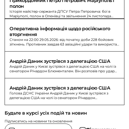
Прикордонник Петро Петрович: Маріуполь і 
полон
Історія майстер-сержанта ДПСУ Петра Петровича: бої в
Маріуполі, полон в Оленівці та звільнення 24 листопада
2022 року.
Оперативна інформація щодо російського 
вторгнення
Станом на 22:00 29.05.2026: від початку доби 228 бойових
зіткнень. Противник завдав 63 авіаційні удари та використав
5508 дронів-камікадзе.
Андрій Даник зустрівся з делегацією США
Андрій Даник у Києві зустрівся з делегацією США на чолі із
сенатором Річардом Блюменталем. Він розповів про удар
по будівлі ДСНС та лініях 101 і 112.
Андрій Даник зустрівся з делегацією США
Голова ДСНС України Андрій Даник у Києві зустрівся з
делегацією США на чолі із сенатором Річардом
Блюменталем. Обговорили спроби ворога зупинити лінії 101
та 112.
Будьте в курсі усіх подій та новин
Підписатись на новини та оновлення