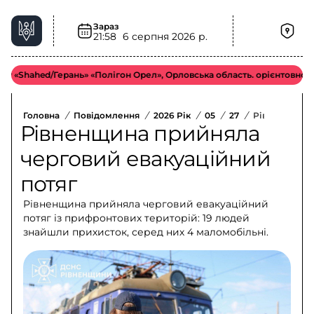
Зараз
21:58
6 серпня 2026 р.
hahed/Герань» «Полігон Орел», Орловська область. орієнтовно у біль
Головна
/
Повідомлення
/
2026 Рік
/
05
/
27
/
Рівненщина П
Рівненщина прийняла
черговий евакуаційний
потяг
Рівненщина прийняла черговий евакуаційний
потяг із прифронтових територій: 19 людей
знайшли прихисток, серед них 4 маломобільні.