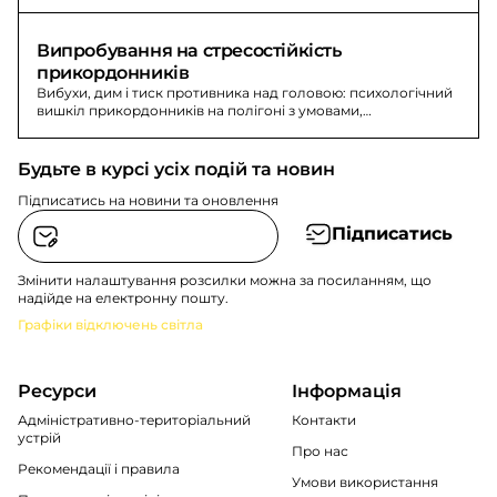
рятувальникам після російських обстрілів.
Випробування на стресостійкість 
прикордонників
Вибухи, дим і тиск противника над головою: психологічний
вишкіл прикордонників на полігоні з умовами,
максимально наближеними до реального бою.
Будьте в курсі усіх подій та новин
Підписатись на новини та оновлення
Підписатись
Змінити налаштування розсилки можна за посиланням, що
надійде на електронну пошту.
Графіки відключень світла
Ресурси
Інформація
Адміністративно-територіальний
Контакти
устрій
Про нас
Рекомендації i правила
Умови використання