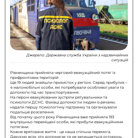
Джерело:
Державна служба України з надзвичайних
ситуацій
Рівненщина прийняла черговий евакуаційний потяг із
прифронтових територій
Ще 19 людей знайшли прихисток у регіоні. Серед прибулих –
4 маломобільні особи, які потребували особливої уваги та
допомоги під час транспортування.
На пероні евакуйованих зустріли рятувальники та
психологи ДСНС. Фахівці допомогли людям із речами,
надали першу психологічну підтримку та організували
подальше розселення.
Від початку цього року Рівненщина вже прийняла 193
внутрішньо переміщені особи, які прибули евакуаційними
потягами.
Кожне врятоване життя - це наша спільна перемога.
Дякуємо всім, хто допомагає та не залишається осторонь.