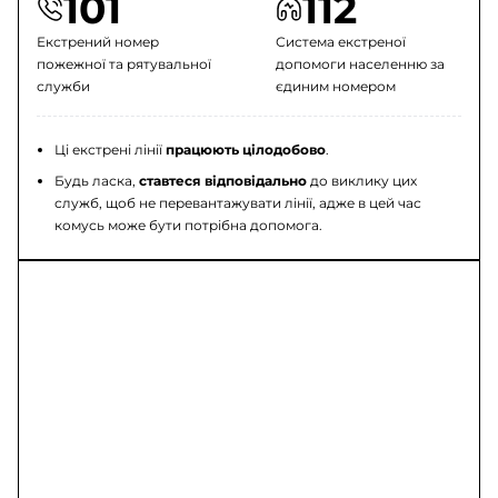
101
112
Екстрений номер
Система екстреної
пожежної та рятувальної
допомоги населенню за
служби
єдиним номером
Ці екстрені лінії
працюють цілодобово
.
Будь ласка,
ставтеся відповідально
до виклику цих
служб, щоб не перевантажувати лінії, адже в цей час
комусь може бути потрібна допомога.