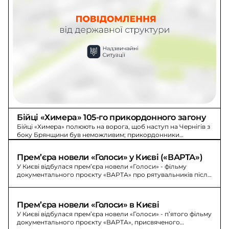
Бійці «Химера» 105-го прикордонного загону
Бійці «Химера» полюють на ворога, щоб наступ на Чернігів з
боку Брянщини був неможливим; прикордонники
знищують місця зосередження й укриття.
Прем’єра новели «Голоси» у Києві («ВАРТА»)
У Києві відбулася прем’єра новели «Голоси» - фільму
документального проєкту «ВАРТА» про рятувальників після
російських обстрілів.
Прем’єра новели «Голоси» в Києві
У Києві відбулася прем’єра новели «Голоси» - п’ятого фільму
документального проєкту «ВАРТА», присвяченого