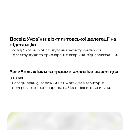
Досвід України: візит литовської делегації на 
підстанцію
Досвід України з облаштування захисту критичної
інфраструктури та прискорення аварійно-відновлювальних
робіт: литовська делегація відвідала підстанцію НЕК
«Укренерго».
Загибель жінки та травми чоловіка внаслідок 
атаки
Сьогодні зранку ворожий БпЛА атакував територію
фермерського господарства на Чернігівщині: загинула
жінка, травмований чоловік.