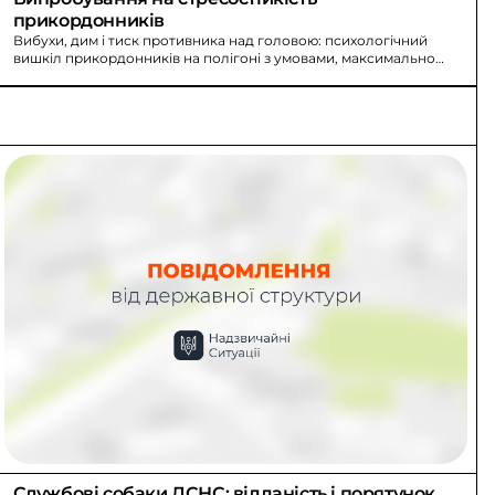
прикордонників
Вибухи, дим і тиск противника над головою: психологічний
вишкіл прикордонників на полігоні з умовами, максимально
наближеними до реального бою.
Службові собаки ДСНС: відданість і порятунок