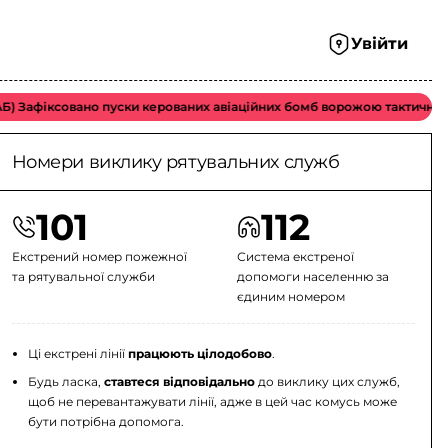
Увійти
Зафіксовано пуски керованих авіаційних бомб ворожою тактичною аві
Номери виклику рятувальних служб
101
112
Екстрений номер пожежної
Система екстреної
та рятувальної служби
допомоги населенню за
єдиним номером
Ці екстрені лінії
працюють цілодобово
.
Будь ласка,
ставтеся відповідально
до виклику цих служб,
щоб не перевантажувати лінії, адже в цей час комусь може
бути потрібна допомога.