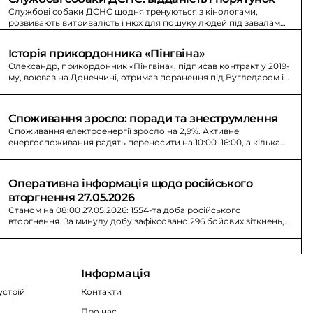
Службові собаки ДСНС щодня тренуються з кінологами,
розвивають витривалість і нюх для пошуку людей під завалами
та рятують життя.
Історія прикордонника «Пінгвіна»
Олександр, прикордонник «Пінгвіна», підписав контракт у 2019-
му, воював на Донеччині, отримав поранення під Вугледаром і
повернувся на позицію.
Споживання зросло: поради та знеструмлення
Споживання електроенергії зросло на 2,9%. Активне
енергоспоживання радять переносити на 10:00–16:00, а кілька
потужних приладів не вмикати 18:00–22:00. Унаслідок обстрілів
на ранок були нові знеструмлення.
Оперативна інформація щодо російського 
вторгнення 27.05.2026
Станом на 08:00 27.05.2026: 1554-та доба російського
вторгнення. За минулу добу зафіксовано 296 бойових зіткнень,
авіаудари, обстріли та втрати.
Інформація
устрій
Контакти
Про нас