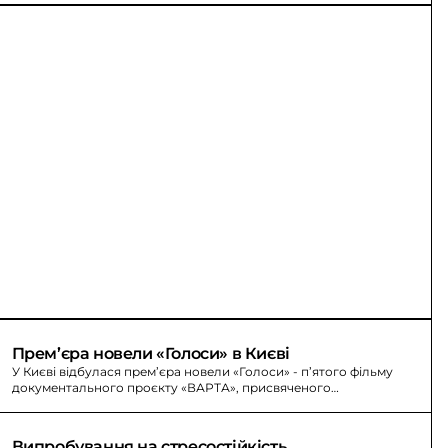
Прем’єра новели «Голоси» в Києві
У Києві відбулася прем’єра новели «Голоси» - п’ятого фільму
документального проєкту «ВАРТА», присвяченого
рятувальникам після російських обстрілів.
Випробування на стресостійкість 