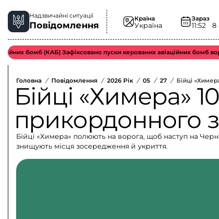
Надзвичайні ситуації
Країна
Зараз
Повідомлення
Україна
11:52
8
них бомб (КАБ) Зафіксовано пуски керованих авіаційних бомб ворож
Головна
/
Повідомлення
/
2026 Рік
/
05
/
27
/
Бійці «Химер
Бійці «Химера» 10
прикордонного з
Бійці «Химера» полюють на ворога, щоб наступ на Че
знищують місця зосередження й укриття.