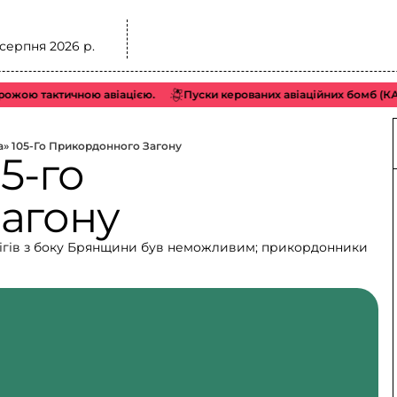
 серпня 2026 р.
ою тактичною авіацією.
Пуски керованих авіаційних бомб (КАБ) 
а» 105-Го Прикордонного Загону
5-го
агону
рнігів з боку Брянщини був неможливим; прикордонники