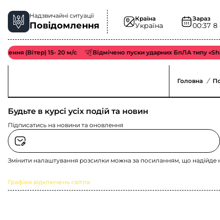
Надзвичайні ситуації
Країна
Зараз
Повідомлення
Україна
00:37
8
ня (Вітер) 15- 20 м/с
Відмічено пуски ударних БпЛА типу «Shah
Головна
/
П
Будьте в курсі усіх подій та новин
Підписатись на новини та оновлення
Змінити налаштування розсилки можна за посиланням, що надійде 
Графіки відключень світла