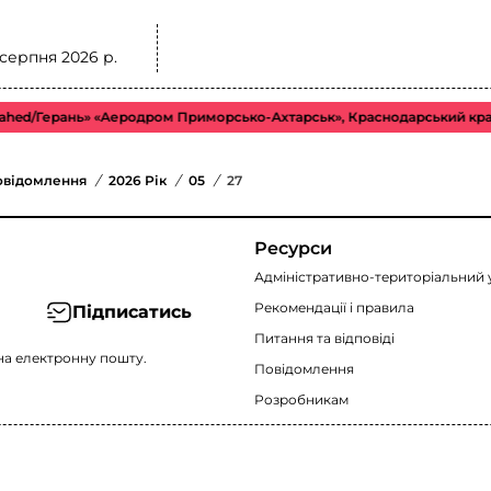
 серпня 2026 р.
ed/Герань» «Аеродром Приморсько-Ахтарськ», Краснодарський край. 
овідомлення
/
2026 Рік
/
05
/
27
Ресурси
Адміністративно-територіальний 
Рекомендації i правила
Підписатись
Питання та відповіді
на електронну пошту.
Повідомлення
Розробникам