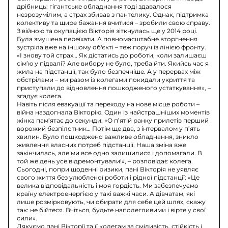
дрібниць: гігантське обладнання тоді здавалося
незрозумілим, а страх збивав з пантелику. Однак, підтримка
колективу та щире бажання вчитися – зробили свою справу.
З війною та окупацією Вікторія зіткнулась ще у 2014 році.
Була змушена переїхати. А повномасштабне вторгнення
зустріла вже на іншому об'єкті – теж поруч із лінією фронту.
«І знову той страх… Як дістатись до роботи, коли залишаєш
сім’ю у підвалі? Але вибору не було, треба йти. Якийсь час я
жила на підстанції, так було безпечніше. А у перервах між
обстрілами – ми разом із колегами покидали укриття та
приступали до відновлення пошкодженого устаткування», –
згадує колега.
Навіть після евакуації та переходу на нове місце роботи –
війна наздогнала Вікторію. Один із найстрашніших моментів
жінка пам’ятає до секунди: «О п’ятій ранку прилетів перший
ворожий безпілотник… Потім ще два, з інтервалом у п’ять
хвилин. Було пошкоджено важливе обладнання, зникло
живлення власних потреб підстанції. Наша зміна вже
закінчилась, але ми все одно залишилися і допомагали. В
той же день усе відремонтували!», – розповідає колега.
Сьогодні, попри щоденні ризики, пані Вікторія не уявляє
свого життя без улюбленої роботи і рідної підстанції: «Це
велика відповідальність і моя гордість. Ми забезпечуємо
країну електроенергією у такі важкі часи. А дівчатам, які
лише розмірковують, чи обирати для себе цей шлях, скажу
так: не бійтеся. Вчіться, будьте наполегливими і вірте у свої
сили».
Дякуємо пані Вікторії та її колегам за сміливість, стійкість і