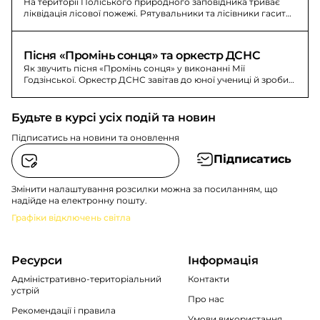
На території Поліського природного заповідника триває
ліквідація лісової пожежі. Рятувальники та лісівники гасить
осередки, аби не допустити поширення.
Пісня «Промінь сонця» та оркестр ДСНС
Як звучить пісня «Промінь сонця» у виконанні Мії
Годзінської. Оркестр ДСНС завітав до юної учениці й зробив
будній день святом.
Будьте в курсі усіх подій та новин
Підписатись на новини та оновлення
Підписатись
Змінити налаштування розсилки можна за посиланням, що
надійде на електронну пошту.
Графіки відключень світла
Ресурси
Інформація
Адміністративно-територіальний
Контакти
устрій
Про нас
Рекомендації i правила
Умови використання