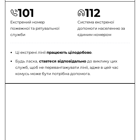
101
112
Екстрений номер
Система екстреної
пожежної та рятувальної
допомоги населенню за
служби
єдиним номером
Ці екстрені лінії
працюють цілодобово
.
Будь ласка,
ставтеся відповідально
до виклику цих
служб, щоб не перевантажувати лінії, адже в цей час
комусь може бути потрібна допомога.