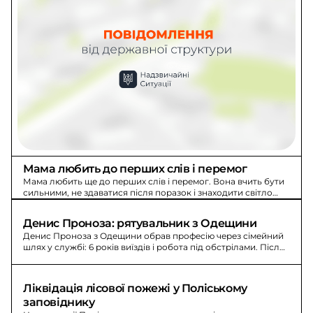
Мама любить до перших слів і перемог
Мама любить ще до перших слів і перемог. Вона вчить бути
сильними, не здаватися після поразок і знаходити світло
навіть у найтемніші часи.
Денис Проноза: рятувальник з Одещини
Денис Проноза з Одещини обрав професію через сімейний
шлях у службі: 6 років виїздів і робота під обстрілами. Після
перемоги він планує їхати далеко на мотоциклі.
Ліквідація лісової пожежі у Поліському 
заповіднику