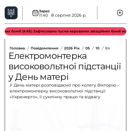
Зараз
11:40
8 серпня 2026 р.
их бомб (КАБ) Зафіксовано пуски керованих авіаційних бомб ворожою
Головна
/
Повідомлення
/
2026 Рік
/
05
/
10
/
Електромонте
Електромонтерка
високовольтної підстанції
у День матері
У День матері розповідаємо про колегу Вікторію -
електромонтерку високовольтної підстанції
«Укренерго», її сумлінну працю та відвагу.