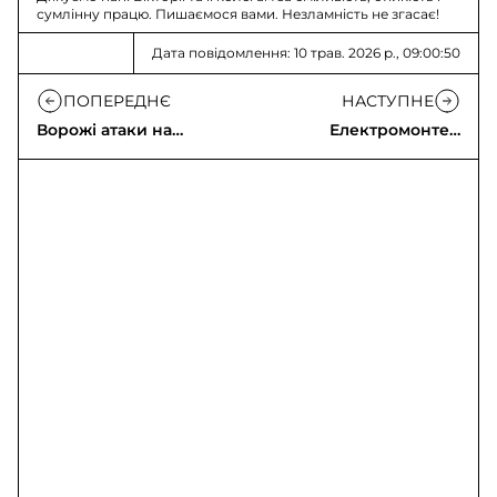
сумлінну працю. Пишаємося вами. Незламність не згасає!
Дата повідомлення: 10 трав. 2026 р., 09:00:50
ПОПЕРЕДНЄ
НАСТУПНЕ
Ворожі атаки на
Електромонтер
Херсонщину та
високовольтної
Донеччину: пожежі
підстанції - мама