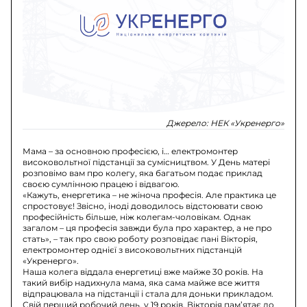
Джерело:
НЕК «Укренерго»
Мама – за основною професією, і… електромонтер
високовольтної підстанції за сумісництвом. У День матері
розповімо вам про колегу, яка багатьом подає приклад
своєю сумлінною працею і відвагою.
«Кажуть, енергетика – не жіноча професія. Але практика це
спростовує! Звісно, іноді доводилось відстоювати свою
професійність більше, ніж колегам-чоловікам. Однак
загалом – ця професія завжди була про характер, а не про
стать», – так про свою роботу розповідає пані Вікторія,
електромонтер однієї з високовольтних підстанцій
«Укренерго».
Наша колега віддала енергетиці вже майже 30 років. На
такий вибір надихнула мама, яка сама майже все життя
відпрацювала на підстанції і стала для доньки прикладом.
Свій перший робочий день, у 19 років, Вікторія пам’ятає до