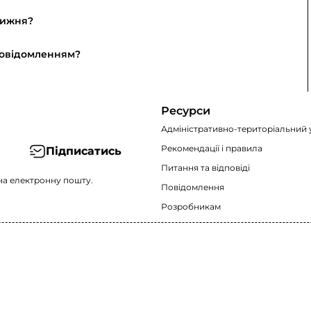
тижня?
повідомленням?
Ресурси
Адміністративно-територіальний 
Рекомендації i правила
Підписатись
Питання та відповіді
на електронну пошту.
Повідомлення
Розробникам