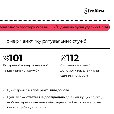
Увійти
ого простору України.
Відмічено пуски ударних БпЛА типу «Shahe
Номери виклику рятувальних служб
101
112
Екстрений номер пожежної
Система екстреної
та рятувальної служби
допомоги населенню за
єдиним номером
Ці екстрені лінії
працюють цілодобово
.
Будь ласка,
ставтеся відповідально
до виклику цих служб,
щоб не перевантажувати лінії, адже в цей час комусь може
бути потрібна допомога.