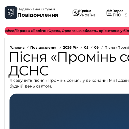
Надзвичайні ситуації
Країна
Зараз
Повідомлення
Україна
11:10
9
Герань» «Полігон Орел», Орловська область. орієнтовно у більш відд
Головна
/
Повідомлення
/
2026 Рік
/
05
/
09
/
Пісня «Пром
Пісня «Промінь с
ДСНС
Як звучить пісня «Промінь сонця» у виконанні Мії Годзі
будній день святом.