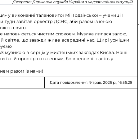
Джерело:
Державна служба України з надзвичайних ситуацій
я» у виконанні талановитої Мії Годзінської – учениці 1
и туди завітав оркестр ДСНС, аби разом із юною
вжнє свято.
рце наповнюється чистим спокоєм. Музика лилася залою,
 й світле, що завжди живе всередині нас. Щирі усмішки
ебуємо
 музикою в серці» у мистецьких закладах Києва. Наші
 їхній простір натхненням, бо впевнені: навіть у
нем разом із нами!
Дата повідомлення: 9 трав. 2026 р., 16:56:28