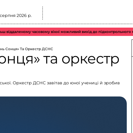
 серпня 2026 р.
аленому часовому вікні можливий вихід до підконтрольного повітрян
інь Сонця» Та Оркестр ДСНС
онця» та оркестр
нської. Оркестр ДСНС завітав до юної учениці й зробив