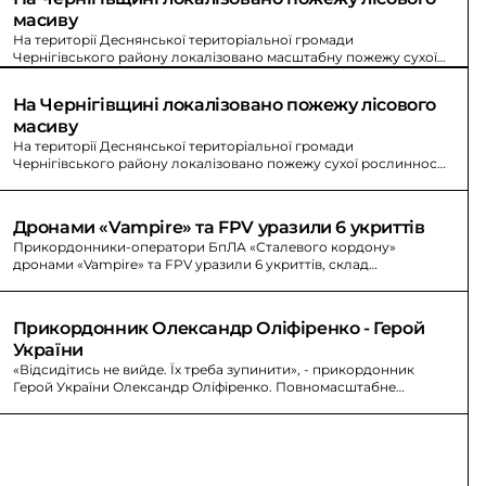
масиву
На території Деснянської територіальної громади
Чернігівського району локалізовано масштабну пожежу сухої
рослинності та самосійних насаджень. Загальна площа - 350 га.
На Чернігівщині локалізовано пожежу лісового 
масиву
На території Деснянської територіальної громади
Чернігівського району локалізовано пожежу сухої рослинності.
Загальна площа, пройдена вогнем, - 350 га.
Дронами «Vampire» та FPV уразили 6 укриттів
Прикордонники-оператори БпЛА «Сталевого кордону»
дронами «Vampire» та FPV уразили 6 укриттів, склад
боєприпасів і ліквідували 2 окупантів.
Прикордонник Олександр Оліфіренко - Герой 
України
«Відсидітись не вийде. Їх треба зупинити», - прикордонник
Герой України Олександр Оліфіренко. Повномасштабне
вторгнення змінило навчання на штурмові підрозділи.