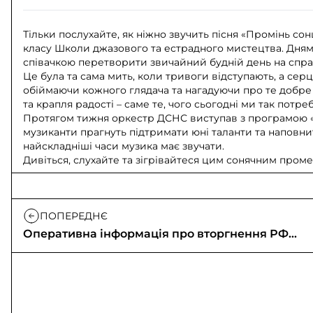
Тільки послухайте, як ніжно звучить пісня «Промінь сонц
класу Школи джазового та естрадного мистецтва. Дням
співачкою перетворити звичайний будній день на спра
Це була та сама мить, коли тривоги відступають, а се
обіймаючи кожного глядача та нагадуючи про те добре
та крапля радості – саме те, чого сьогодні ми так потр
Протягом тижня оркестр ДСНС виступав з програмою «З
музиканти прагнуть підтримати юні таланти та наповнити
найскладніші часи музика має звучати.
Дивіться, слухайте та зігрівайтеся цим сонячним проме
ПОПЕРЕДНЄ
Оперативна інформація про вторгнення РФ
(09.05.2026)