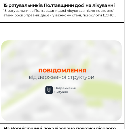
15 рятувальників Полтавщини досі на лікуванні
15 рятувальників Полтавщини досі лікуються після повторної
атаки росії 5 травня: двоє - у важкому стані, психологи ДСНС
працюють щодня.
На Чернігівщині локалізовано пожежу лісового 