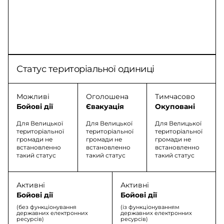
Статус територіальної одиниці
Можливі
Оголошена
Тимчасово
Бойові дії
Євакуація
Окуповані
Для Велицької
Для Велицької
Для Велицької
територіальної
територіальної
територіальної
громади не
громади не
громади не
встановленно
встановленно
встановленно
такий статус
такий статус
такий статус
Активні
Активні
Бойові дії
Бойові дії
(без функціонування
(із функціонуванням
державних електронних
державних електронних
ресурсів)
ресурсів)