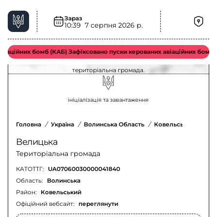
Зараз
10:39
7 серпня 2026 р.
Повітряна тривога у Велицька територіальна
громада – актуальна ситуація
аційних бомб (КАБ) Зафіксовано пуски керованих авіаційних бомб в
Оновлення щодо повітряної тривоги у Велицька
територіальна громада.
ініціалізація та завантаження
Головна
/
Україна
/
Волинська Область
/
Ковельський Район
Велицька
Територіальна громада
КАТОТТГ:
UA07060030000041840
Область:
Волинська
Район:
Ковельський
Офіційний вебсайт:
переглянути