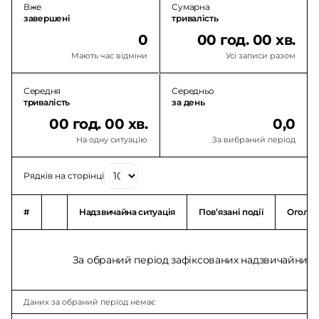
Вже
Сумарна
завершені
тривалість
0
00 год. 00 хв.
Мають час відміни
Усі записи разом
Середня
Середньо
тривалість
за день
00 год. 00 хв.
0,0
На одну ситуацію
За вибраний період
Рядків на сторінці
#
Надзвичайна ситуація
Повʼязані події
Оголо
За обраний період зафіксованих надзвичайних с
Даних за обраний період немає