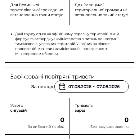
Для Велицької
Для Велицької
територіальної громади не
територіальної громади не
встановленно такий статус
встановленно такий статус
Дані ґрунтуються на офіційному переліку територій, який
формує та затверджує «Міністерство з питань реінтеграції
тимчасово окупованих територій України» на підставі
пропозицій місцевих адміністрацій і погодження з
Міністерством оборони.
Зафіксовані повітряні тривоги
За період:
Усього
Тривають
ситуацій
зараз
0
0
За вибраний період
Без часу завершення