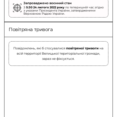
Запроваджено воєнний стан
З
5:30 24 лютого 2022 року
по теперишній час згідно
з указами Президента України, затвердженими
Верховною Радою України.
Повітряна тривога
Повідомлень, які б стосувалися
повітряної тривоги
на
всій территорії Велицької територіальної громади,
зараз не фіксується.