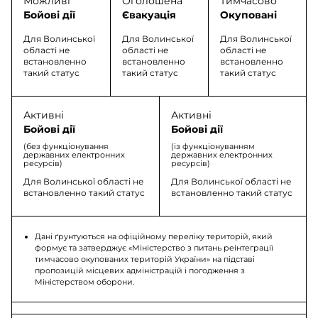
Можливі
Оголошена
Тимчасово
Бойові дії
Євакуація
Окуповані
Для Волинської
Для Волинської
Для Волинської
області не
області не
області не
встановленно
встановленно
встановленно
такий статус
такий статус
такий статус
Активні
Активні
Бойові дії
Бойові дії
(без функціонування
(із функціонуванням
державних електронних
державних електронних
ресурсів)
ресурсів)
Для Волинської області не
Для Волинської області не
встановленно такий статус
встановленно такий статус
Дані ґрунтуються на офіційному переліку територій, який
формує та затверджує «Міністерство з питань реінтеграції
тимчасово окупованих територій України» на підставі
пропозицій місцевих адміністрацій і погодження з
Міністерством оборони.