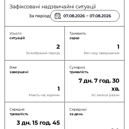
Зафіксовані надзвичайні ситуації
За період:
Усього
Тривають
ситуацій
зараз
2
1
За вибраний період
Без часу завершення
Вже
Сумарна
завершені
тривалість
7 дн. 7 год. 30
1
хв.
Мають час відміни
Усі записи разом
Середня
Середньо
тривалість
за день
3 дн. 15 год. 45