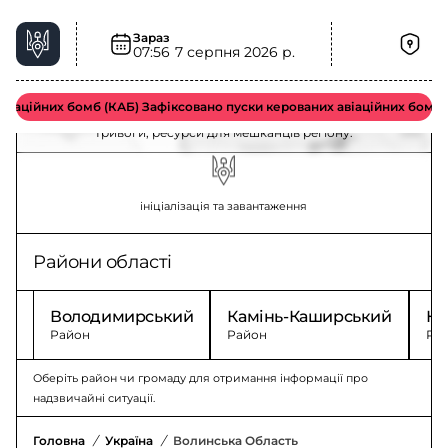
Зараз
07:56
7 серпня 2026 р.
Волинська область – ситуація та безпека
іаційних бомб (КАБ) Зафіксовано пуски керованих авіаційних бомб в
Актуальна інформація у Волинській області: безпека,
тривоги, ресурси для мешканців регіону.
ініціалізація та завантаження
Райони області
Володимирський
Камінь-Каширський
Ко
Район
Район
Ра
Оберіть район чи громаду для отримання інформації про
надзвичайні ситуації.
Головна
/
Україна
/
Волинська Область