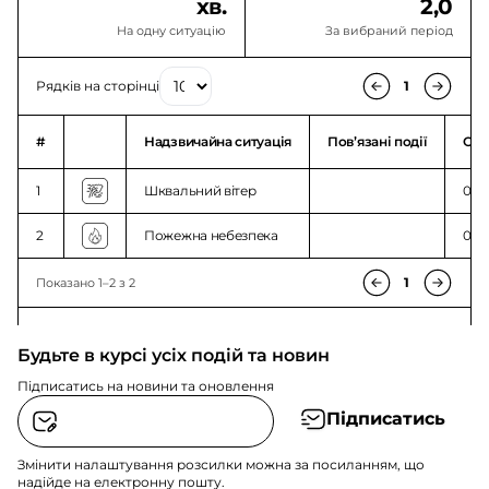
хв.
2,0
На одну ситуацію
За вибраний період
Рядків на сторінці
1
#
Надзвичайна ситуація
Повʼязані події
Ого
1
Шквальний вітер
00:0
2
Пожежна небезпека
00:0
1
Показано 1–2 з 2
Будьте в курсі усіх подій та новин
Підписатись на новини та оновлення
Підписатись
Змінити налаштування розсилки можна за посиланням, що
надійде на електронну пошту.