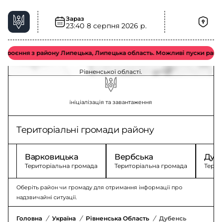
Зараз
23:40
8 серпня 2026 р.
Дубенський район, Рівненська область –
ситуація та безпека
оєння з району Липецька, Липецька область. Можливі пуски ракет тип
Стан безпеки та події у Дубенському районі
Рівненської області.
ініціалізація та завантаження
Територіальні громади району
Варковицька
Вербська
Дуб
Територіальна громада
Територіальна громада
Терит
Оберіть район чи громаду для отримання інформації про
надзвичайні ситуації.
Головна
/
Україна
/
Рівненська Область
/
Дубенський Район