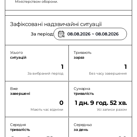
Міністерством оборони.
Зафіксовані надзвичайні ситуації
За період:
Усього
Тривають
ситуацій
зараз
1
1
За вибраний період
Без часу завершення
Вже
Сумарна
завершені
тривалість
0
1 дн. 9 год. 52 хв.
Мають час відміни
Усі записи разом
Середня
Середньо
тривалість
за день