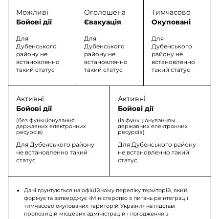
Можливі
Оголошена
Тимчасово
Бойові дії
Євакуація
Окуповані
Для
Для
Для
Дубенського
Дубенського
Дубенського
району не
району не
району не
встановленно
встановленно
встановленно
такий статус
такий статус
такий статус
Активні
Активні
Бойові дії
Бойові дії
(без функціонування
(із функціонуванням
державних електронних
державних електронних
ресурсів)
ресурсів)
Для Дубенського району
Для Дубенського району
не встановленно такий
не встановленно такий
статус
статус
Дані ґрунтуються на офіційному переліку територій, який
формує та затверджує «Міністерство з питань реінтеграції
тимчасово окупованих територій України» на підставі
пропозицій місцевих адміністрацій і погодження з