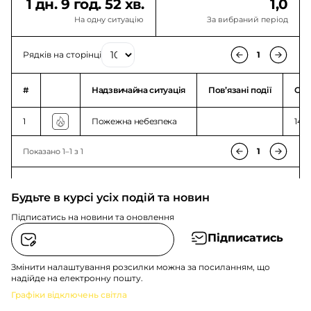
1 дн. 9 год. 52 хв.
1,0
На одну ситуацію
За вибраний період
Рядків на сторінці
1
#
Надзвичайна ситуація
Повʼязані події
Ого
1
Пожежна небезпека
14:0
1
Показано 1–1 з 1
Будьте в курсі усіх подій та новин
Підписатись на новини та оновлення
Підписатись
Змінити налаштування розсилки можна за посиланням, що
надійде на електронну пошту.
Графіки відключень світла