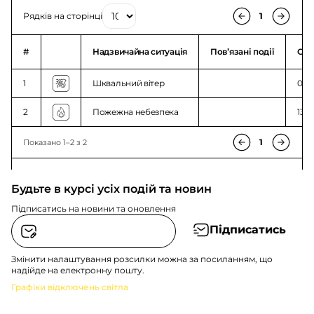
Рядків на сторінці
1
#
Надзвичайна ситуація
Повʼязані події
Ого
1
Шквальний вітер
00:0
2
Пожежна небезпека
13:5
1
Показано 1–2 з 2
Будьте в курсі усіх подій та новин
Підписатись на новини та оновлення
Підписатись
Змінити налаштування розсилки можна за посиланням, що
надійде на електронну пошту.
Графіки відключень світла