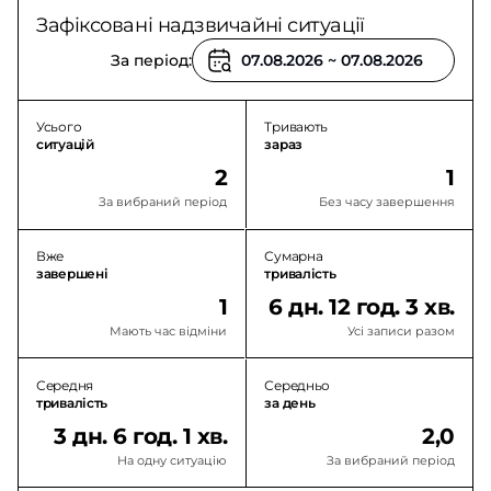
Зафіксовані надзвичайні ситуації
За період:
Усього
Тривають
ситуацій
зараз
2
1
За вибраний період
Без часу завершення
Вже
Сумарна
завершені
тривалість
1
6 дн. 12 год. 3 хв.
Мають час відміни
Усі записи разом
Середня
Середньо
тривалість
за день
3 дн. 6 год. 1 хв.
2,0
На одну ситуацію
За вибраний період