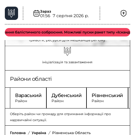
Зараз
01:56
7 серпня 2026 р.
Рівненська область – ситуація та безпека
вання балістичного озброєння. Можливі пуски ракет типу «Іскандер-М 
Актуальна інформація у Рівненській області: безпека,
тривоги, ресурси для мешканців регіону.
ініціалізація та завантаження
Райони області
Вараський
Дубенський
Рівненський
Район
Район
Район
Оберіть район чи громаду для отримання інформації про
надзвичайні ситуації.
Головна
/
Україна
/
Рівненська Область