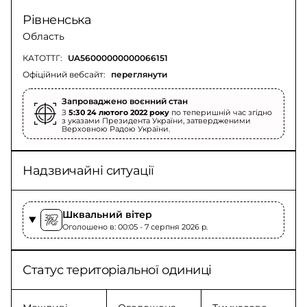
Рівненська
Область
КАТОТТГ:
UA56000000000066151
Офіційний вебсайт:
переглянути
Запроваджено воєнний стан
З
5:30 24 лютого 2022 року
по теперишній час згідно
з указами Президента України, затвердженими
Верховною Радою України.
Надзвичайні ситуації
Шквальний вітер
Оголошено в: 00:05 - 7 серпня 2026 p.
Статус територіальної одиниці