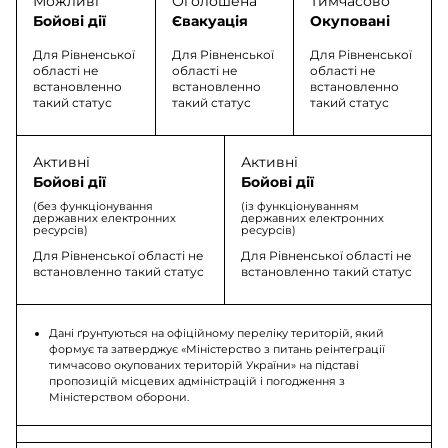
Можливі
Оголошена
Тимчасово
Бойові дії
Євакуація
Окуповані
Для Рівненської
Для Рівненської
Для Рівненської
області не
області не
області не
встановленно
встановленно
встановленно
такий статус
такий статус
такий статус
Активні
Активні
Бойові дії
Бойові дії
(без функціонування
(із функціонуванням
державних електронних
державних електронних
ресурсів)
ресурсів)
Для Рівненської області не
Для Рівненської області не
встановленно такий статус
встановленно такий статус
Дані ґрунтуються на офіційному переліку територій, який
формує та затверджує «Міністерство з питань реінтеграції
тимчасово окупованих територій України» на підставі
пропозицій місцевих адміністрацій і погодження з
Міністерством оборони.