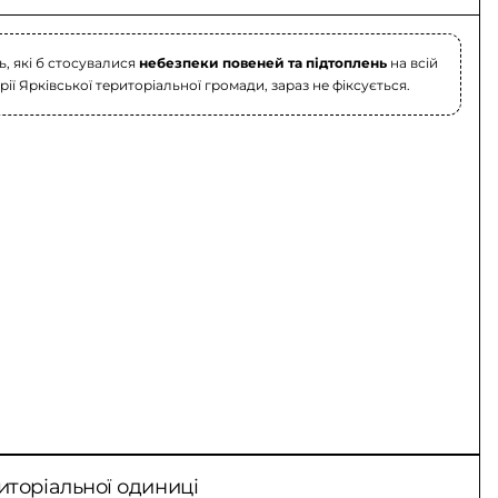
, які б стосувалися
небезпеки повеней та підтоплень
на всій
ії Ярківської територіальної громади, зараз не фіксується.
иторіальної одиниці