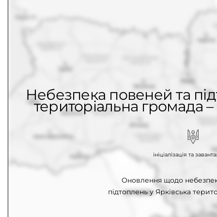
Небезпека повеней та під
територіальна громада – 
ініціалізація та заван
Оновлення щодо небезпек
підтоплень у Ярківська терит