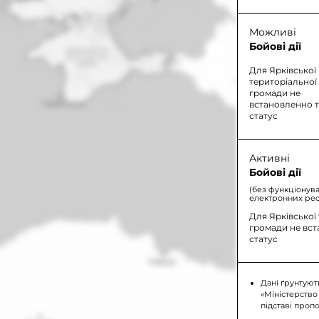
Можливі
Бойові дії
Для Ярківської
територіальної
громади не
встановленно 
статус
Активні
Бойові дії
(без функціонув
електронних рес
Для Ярківської
громади не вс
статус
Дані ґрунтуют
«Міністерство
підставі проп