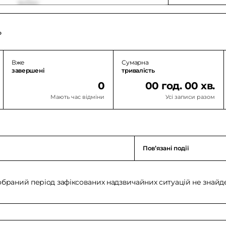
ь
Вже
Сумарна
завершені
тривалість
0
00 год. 00 хв.
Мають час відміни
Усі записи разом
Повʼязані події
обраний період зафіксованих надзвичайних ситуацій не знайд