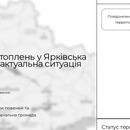
Повідомлень
территор
топлень у Ярківська
актуальна ситуація
таження
и повеней та
оріальна громада.
Статус тер