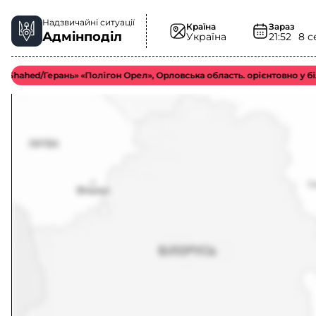
Надзвичайні ситуації
Країна
Зараз
Адмінподіл
Україна
21:52
8 с
d/Герань» «Полігон Орел», Орловська область. орієнтовно у більш ві