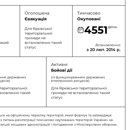
Оголошена
Тимчасово
Євакуація
Окуповані
4551
день
Для Ярківської
територіальної
громади не
такий
встановленно такий
Встановленно:
статус
з 20 лют. 2014 р.
Активні
Бойові дії
ання державних
(із функціонуванням державних
урсів)
електронних ресурсів)
 територіальної
Для Ярківської територіальної
тановленно такий
громади не встановленно такий
статус
ься на офіційному переліку територій, який формує та затверджує
 з питань реінтеграції тимчасово окупованих територій України» на
озицій місцевих адміністрацій і погодження з Міністерством оборони.