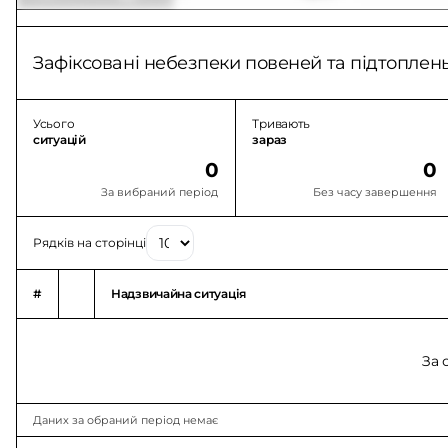
Зафіксовані небезпеки повеней та підтоплен
Усього
Тривають
ситуацій
зараз
0
0
За вибраний період
Без часу завершення
Рядків на сторінці
#
Надзвичайна ситуація
За 
Даних за обраний період немає