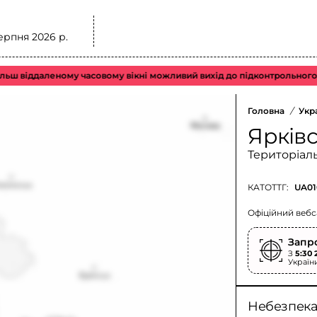
ерпня 2026 р.
ддаленому часовому вікні можливий вихід до підконтрольного повітря
Головна
/
Укр
Ярків
Територіал
КАТОТТГ:
UA01
Офіційний вебс
Запр
З
5:30 
Україн
Небезпека