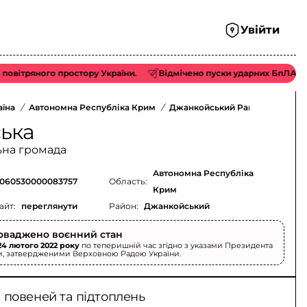
Увійти
ного простору України.
Відмічено пуски ударних БпЛА типу «Sha
аїна
/
Автономна Республіка Крим
/
Джанкойський Район
/
ська
ьна громада
Автономна Республіка
060530000083757
Область:
Крим
айт:
переглянути
Район:
Джанкойський
оваджено воєнний стан
24 лютого 2022 року
по теперишній час згідно з указами Президента
и, затвердженими Верховною Радою України.
 повеней та підтоплень