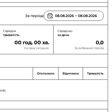
За період:
Середня
Середньо
тривалість
за день
00 год. 00 хв.
0,0
На одну ситуацію
За вибраний період
Оголосили
Відмінили
Тривалість
ено.