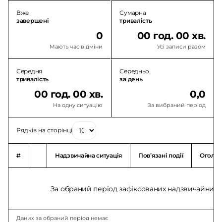
Вже
Сумарна
завершені
тривалість
0
00 год. 00 хв.
Мають час відміни
Усі записи разом
Середня
Середньо
тривалість
за день
00 год. 00 хв.
0,0
На одну ситуацію
За вибраний період
Рядків на сторінці
#
Надзвичайна ситуація
Повʼязані події
Оголо
За обраний період зафіксованих надзвичайних с
Даних за обраний період немає