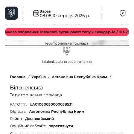
Зараз
08:08
10 серпня 2026 р.
Радіаційна небезпека у Вільненська
територіальна громада – актуальна ситуація
чного озброєння. Можливі пуски ракет типу «Іскандер-М / КН-23 / С-3
Оновлення щодо радіаційної небезпеки у Вільненська
територіальна громада.
ініціалізація та завантаження
Головна
/
Україна
/
Автономна Республіка Крим
/
Джанкойсь
Вільненська
Територіальна громада
КАТОТТГ:
UA01060030000038531
Область:
Автономна Республіка Крим
Район:
Джанкойський
Офіційний вебсайт:
переглянути