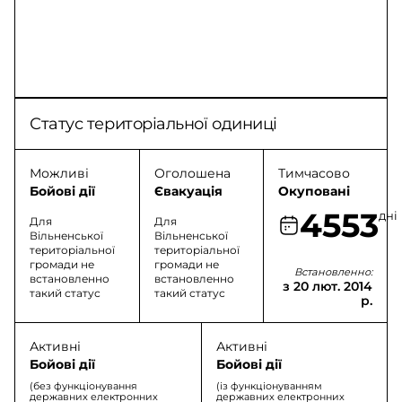
Статус територіальної одиниці
Можливі
Оголошена
Тимчасово
Бойові дії
Євакуація
Окуповані
4553
дні
Для
Для
Вільненської
Вільненської
територіальної
територіальної
громади не
громади не
Встановленно:
встановленно
встановленно
з 20 лют. 2014
такий статус
такий статус
р.
Активні
Активні
Бойові дії
Бойові дії
(без функціонування
(із функціонуванням
державних електронних
державних електронних