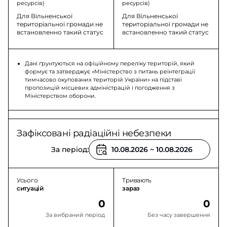
ресурсів)
ресурсів)
Для Вільненської
Для Вільненської
територіальної громади не
територіальної громади не
встановленно такий статус
встановленно такий статус
Дані ґрунтуються на офіційному переліку територій, який
формує та затверджує «Міністерство з питань реінтеграції
тимчасово окупованих територій України» на підставі
пропозицій місцевих адміністрацій і погодження з
Міністерством оборони.
Зафіксовані радіаційні небезпеки
За період:
Усього
Тривають
ситуацій
зараз
0
0
За вибраний період
Без часу завершення