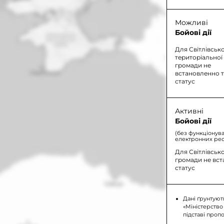
Можливі
Бойові дії
Для Світлівсько
територіальної
громади не
встановленно 
статус
Активні
Бойові дії
(без функціонув
електронних рес
Для Світлівсько
громади не вс
статус
Дані ґрунтуют
«Міністерство
підставі проп