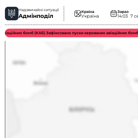
Надзвичайні ситуації
Країна
Зараз
Адмінподіл
Україна
14:03
7 с
аційних бомб (КАБ) Зафіксовано пуски керованих авіаційних бомб во