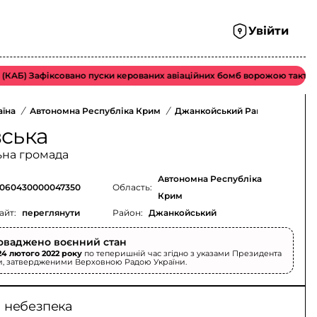
Увійти
Б) Зафіксовано пуски керованих авіаційних бомб ворожою тактичною 
аїна
/
Автономна Республіка Крим
/
Джанкойський Район
/
вська
ьна громада
Автономна Республіка
060430000047350
Область:
Крим
айт:
переглянути
Район:
Джанкойський
оваджено воєнний стан
24 лютого 2022 року
по теперишній час згідно з указами Президента
и, затвердженими Верховною Радою України.
а небезпека