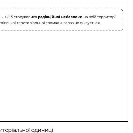
, які б стосувалися
радіаційної небезпеки
на всій территорії
тлівської територіальної громади, зараз не фіксується.
иторіальної одиниці