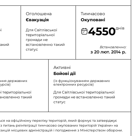
Оголошена
Тимчасово
Євакуація
Окуповані
4550
днів
ї
Для Світлівської
територіальної
громади не
такий
встановленно такий
Встановленно:
статус
з 20 лют. 2014 р.
Активні
Бойові дії
ання державних
(із функціонуванням державних
урсів)
електронних ресурсів)
ї територіальної
Для Світлівської територіальної
тановленно такий
громади не встановленно такий
статус
ься на офіційному переліку територій, який формує та затверджує
 з питань реінтеграції тимчасово окупованих територій України» на
озицій місцевих адміністрацій і погодження з Міністерством оборони.