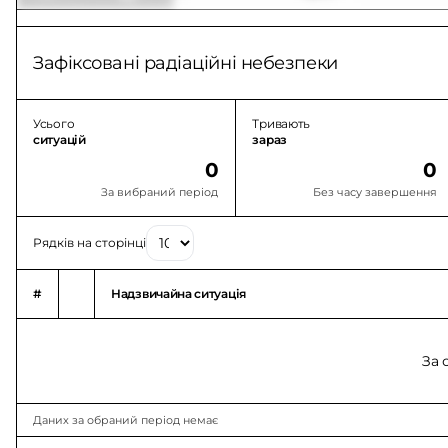
Зафіксовані радіаційні небезпеки
Усього
Тривають
ситуацій
зараз
0
0
За вибраний період
Без часу завершення
Рядків на сторінці
#
Надзвичайна ситуація
За 
Даних за обраний період немає