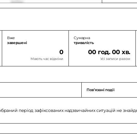
Вже
Сумарна
завершені
тривалість
0
00 год. 00 хв.
Мають час відміни
Усі записи разом
Повʼязані події
обраний період зафіксованих надзвичайних ситуацій не знайд