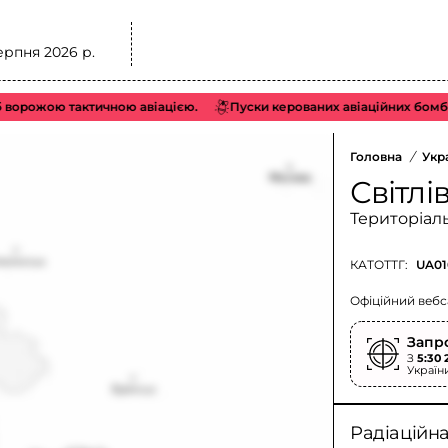
ерпня 2026 р.
рожою тактичною авіацією.
Пуски керованих авіаційних бомб (КА
Головна
/
Укр
Світлі
Територіал
КАТОТТГ:
UA01
Офіційний вебс
Запр
З
5:30 
Україн
Радіаційн