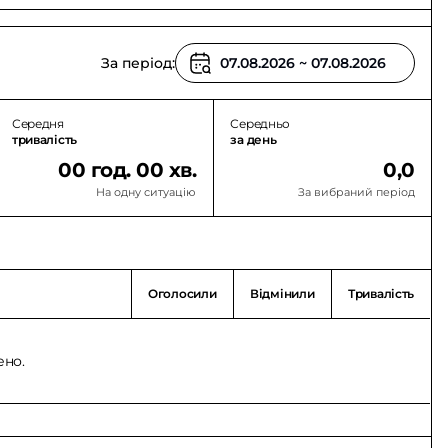
За період:
Середня
Середньо
тривалість
за день
00 год. 00 хв.
0,0
На одну ситуацію
За вибраний період
Оголосили
Відмінили
Тривалість
ено.