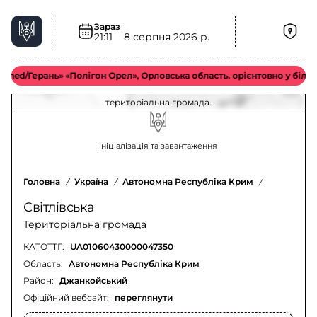
Зараз
21:11
8 серпня 2026 р.
Повітряна тривога у Світлівська
територіальна громада – актуальна ситуація
d/Герань» «Полігон Орел», Орловська область. орієнтовно у більш в
Оновлення щодо повітряної тривоги у Світлівська
територіальна громада.
ініціалізація та завантаження
Головна
/
Україна
/
Автономна Республіка Крим
/
Джанкойсь
Світлівська
Територіальна громада
КАТОТТГ:
UA01060430000047350
Область:
Автономна Республіка Крим
Район:
Джанкойський
Офіційний вебсайт:
переглянути