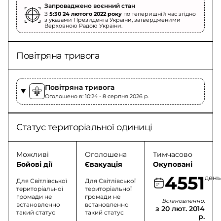
Запроваджено воєнний стан
З
5:30 24 лютого 2022 року
по теперишній час згідно
з указами Президента України, затвердженими
Верховною Радою України.
Повітряна тривога
Повітряна тривога
Оголошено в: 10:24 - 8 серпня 2026 p.
Статус територіальної одиниці
Можливі
Оголошена
Тимчасово
Бойові дії
Євакуація
Окуповані
4551
день
Для Світлівської
Для Світлівської
територіальної
територіальної
громади не
громади не
Встановленно:
встановленно
встановленно
з 20 лют. 2014
такий статус
такий статус
р.