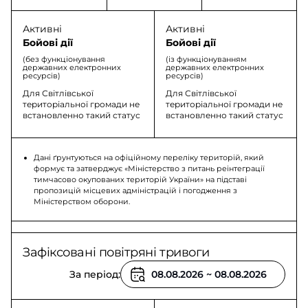
Активні
Активні
Бойові дії
Бойові дії
(без функціонування
(із функціонуванням
державних електронних
державних електронних
ресурсів)
ресурсів)
Для Світлівської
Для Світлівської
територіальної громади не
територіальної громади не
встановленно такий статус
встановленно такий статус
Дані ґрунтуються на офіційному переліку територій, який
формує та затверджує «Міністерство з питань реінтеграції
тимчасово окупованих територій України» на підставі
пропозицій місцевих адміністрацій і погодження з
Міністерством оборони.
Зафіксовані повітряні тривоги
За період: