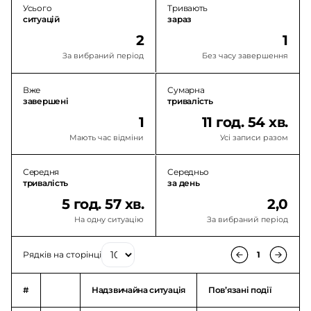
Усього
Тривають
ситуацій
зараз
2
1
За вибраний період
Без часу завершення
Вже
Сумарна
завершені
тривалість
1
11 год. 54 хв.
Мають час відміни
Усі записи разом
Середня
Середньо
тривалість
за день
5 год. 57 хв.
2,0
На одну ситуацію
За вибраний період
Рядків на сторінці
1
#
Надзвичайна ситуація
Повʼязані події