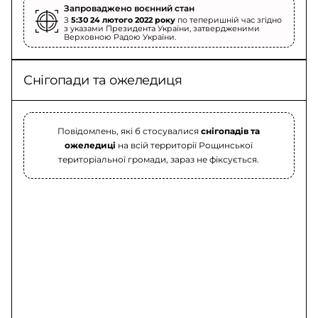
Запроваджено воєнний стан
З
5:30 24 лютого 2022 року
по теперишній час згідно
з указами Президента України, затвердженими
Верховною Радою України.
Снігопади та ожеледиця
Повідомлень, які б стосувалися
снігопадів та
ожеледиці
на всій территорії Рощинської
територіальної громади, зараз не фіксується.