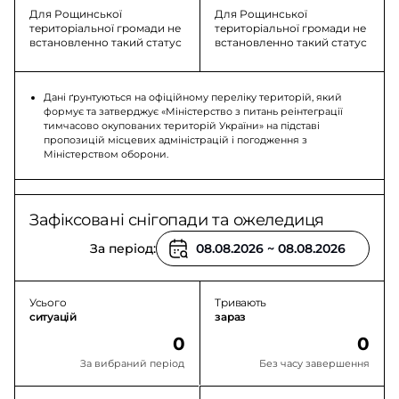
Для Рощинської
Для Рощинської
територіальної громади не
територіальної громади не
встановленно такий статус
встановленно такий статус
Дані ґрунтуються на офіційному переліку територій, який
формує та затверджує «Міністерство з питань реінтеграції
тимчасово окупованих територій України» на підставі
пропозицій місцевих адміністрацій і погодження з
Міністерством оборони.
Зафіксовані снігопади та ожеледиця
За період:
Усього
Тривають
ситуацій
зараз
0
0
За вибраний період
Без часу завершення