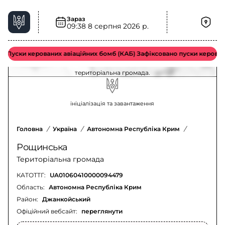
Зараз
09:38
8 серпня 2026 р.
Снігопади та ожеледиця у Рощинська
територіальна громада – актуальна ситуація
Пуски керованих авіаційних бомб (КАБ) Зафіксовано пуски керован
Оновлення щодо снігопадів та ожеледиці у Рощинська
територіальна громада.
ініціалізація та завантаження
Головна
/
Україна
/
Автономна Республіка Крим
/
Джанкойсь
Рощинська
Територіальна громада
КАТОТТГ:
UA01060410000094479
Область:
Автономна Республіка Крим
Район:
Джанкойський
Офіційний вебсайт:
переглянути