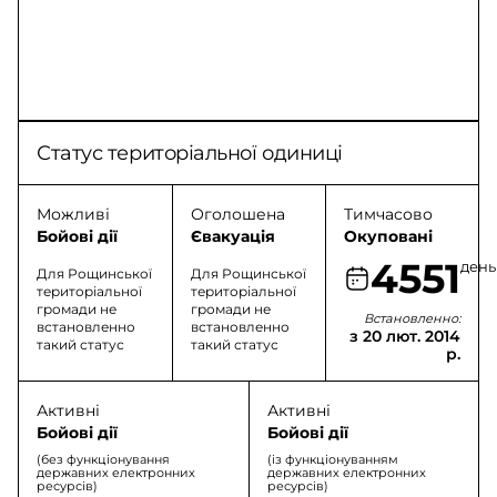
Статус територіальної одиниці
Можливі
Оголошена
Тимчасово
Бойові дії
Євакуація
Окуповані
4551
день
Для Рощинської
Для Рощинської
територіальної
територіальної
громади не
громади не
Встановленно:
встановленно
встановленно
з 20 лют. 2014
такий статус
такий статус
р.
Активні
Активні
Бойові дії
Бойові дії
(без функціонування
(із функціонуванням
державних електронних
державних електронних
ресурсів)
ресурсів)