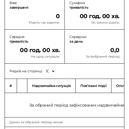
Вже
Сумарна
завершені
тривалість
0
00 год. 00 хв.
Мають час відміни
Усі записи разом
Середня
Середньо
тривалість
за день
00 год. 00 хв.
0,0
На одну ситуацію
За вибраний період
Рядків на сторінці
#
Надзвичайна ситуація
Повʼязані події
Оголо
За обраний період зафіксованих надзвичайних с
Даних за обраний період немає