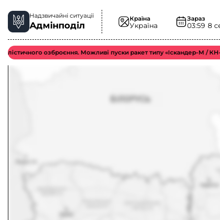
Надзвичайні ситуації
Країна
Зараз
Адмінподіл
Україна
03:59
8 с
тичного озброєння. Можливі пуски ракет типу «Іскандер-М / КН-23 / С