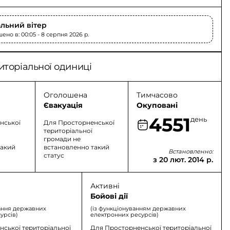
льний вітер
ено в: 00:05 - 8 серпня 2026 p.
иторіальної одиниці
Оголошена
Тимчасово
Євакуація
Окуповані
4551
день
нської
Для Просторненської
територіальної
громади не
такий
встановленно такий
Встановленно:
статус
з 20 лют. 2014 р.
Активні
Бойові дії
ання державних
(із функціонуванням державних
урсів)
електронних ресурсів)
ської територіальної
Для Просторненської територіальної