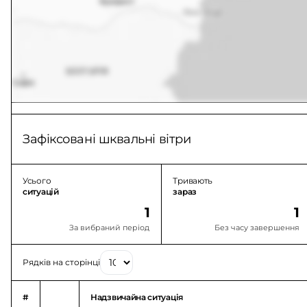
Зафіксовані шквальні вітри
Усього
Тривають
ситуацій
зараз
1
1
За вибраний період
Без часу завершення
Рядків на сторінці
#
Надзвичайна ситуація