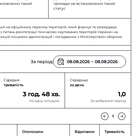
тановленно такий
громади не встановленно такий
статус
ься на офіційному переліку територій, який формує та затверджує
 з питань реінтеграції тимчасово окупованих територій України» на
озицій місцевих адміністрацій і погодження з Міністерством оборони.
За період:
Середня
Середньо
тривалість
за день
3 год. 48 хв.
1,0
На одну ситуацію
За вибраний період
1
Оголосили
Відмінили
Тривалість