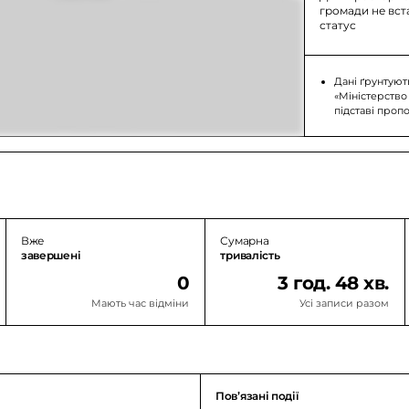
громади не вс
статус
Дані ґрунтуют
«Міністерство
підставі проп
Вже
Сумарна
завершені
тривалість
0
3 год. 48 хв.
Мають час відміни
Усі записи разом
Повʼязані події