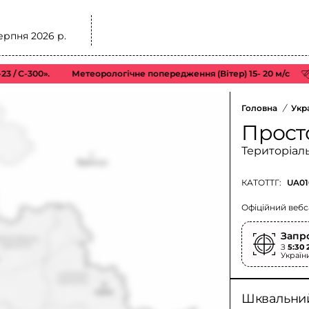
ерпня 2026 р.
-300».
Метеорологічне попередження (Вітер) 15- 20 м/с
Відм
Головна
/
Укр
Прост
Територіал
КАТОТТГ:
UA01
Офіційний вебс
Запр
З
5:30 
Україн
Шквальний