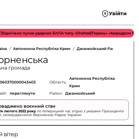
Увійти
ічено пуски ударних БпЛА типу «Shahed/Герань» «Аеродром Приморсь
аїна
/
Автономна Республіка Крим
/
Джанкойський Район
/
орненська
ьна громада
Автономна Республіка
060370000043403
Область:
Крим
айт:
переглянути
Район:
Джанкойський
оваджено воєнний стан
24 лютого 2022 року
по теперишній час згідно з указами Президента
и, затвердженими Верховною Радою України.
 вітер