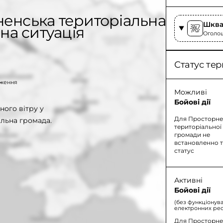
ненська територіальна
Шква
на ситуація
Оголош
Статус тер
таження
Можливі
Бойові дії
ого вітру у
Для Просторне
льна громада.
територіальної
громади не
встановленно 
статус
Активні
Бойові дії
(без функціонув
електронних рес
Для Просторнен