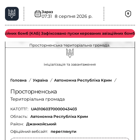
Зараз
07:31
8 серпня 2026 р.
Радіаційна небезпека у Просторненська
територіальна громада – актуальна ситуація
ційних бомб (КАБ) Зафіксовано пуски керованих авіаційних бомб вор
Оновлення щодо радіаційної небезпеки у
Просторненська територіальна громада.
ініціалізація та завантаження
Головна
/
Україна
/
Автономна Республіка Крим
/
Джанкойсь
Просторненська
Територіальна громада
КАТОТТГ:
UA01060370000043403
Область:
Автономна Республіка Крим
Район:
Джанкойський
Офіційний вебсайт:
переглянути