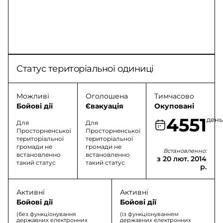
Статус територіальної одиниці
Можливі
Оголошена
Тимчасово
Бойові дії
Євакуація
Окуповані
4551
день
Для
Для
Просторненської
Просторненської
територіальної
територіальної
громади не
громади не
Встановленно:
встановленно
встановленно
з 20 лют. 2014
такий статус
такий статус
р.
Активні
Активні
Бойові дії
Бойові дії
(без функціонування
(із функціонуванням
державних електронних
державних електронних