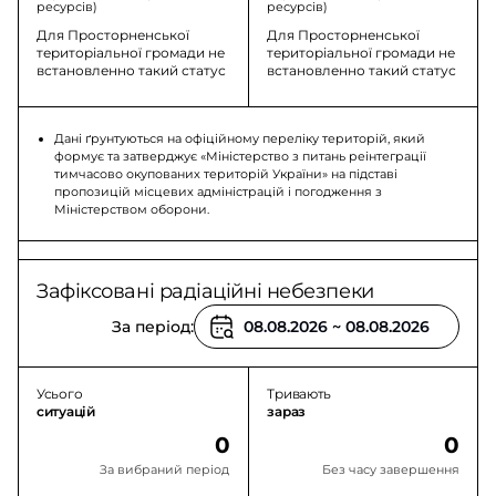
ресурсів)
ресурсів)
Для Просторненської
Для Просторненської
територіальної громади не
територіальної громади не
встановленно такий статус
встановленно такий статус
Дані ґрунтуються на офіційному переліку територій, який
формує та затверджує «Міністерство з питань реінтеграції
тимчасово окупованих територій України» на підставі
пропозицій місцевих адміністрацій і погодження з
Міністерством оборони.
Зафіксовані радіаційні небезпеки
За період:
Усього
Тривають
ситуацій
зараз
0
0
За вибраний період
Без часу завершення