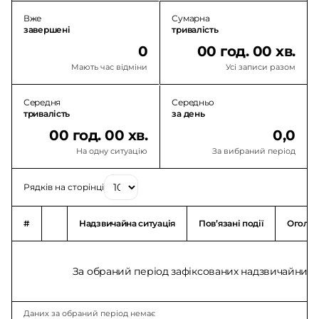
Вже
Сумарна
завершені
тривалість
0
00 год. 00 хв.
Мають час відміни
Усі записи разом
Середня
Середньо
тривалість
за день
00 год. 00 хв.
0,0
На одну ситуацію
За вибраний період
Рядків на сторінці
#
Надзвичайна ситуація
Повʼязані події
Оголо
За обраний період зафіксованих надзвичайних с
Даних за обраний період немає