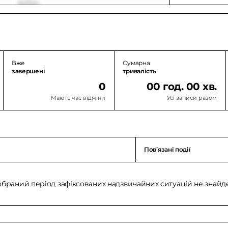
Вже
Сумарна
завершені
тривалість
0
00 год. 00 хв.
Мають час відміни
Усі записи разом
Повʼязані події
обраний період зафіксованих надзвичайних ситуацій не знайд