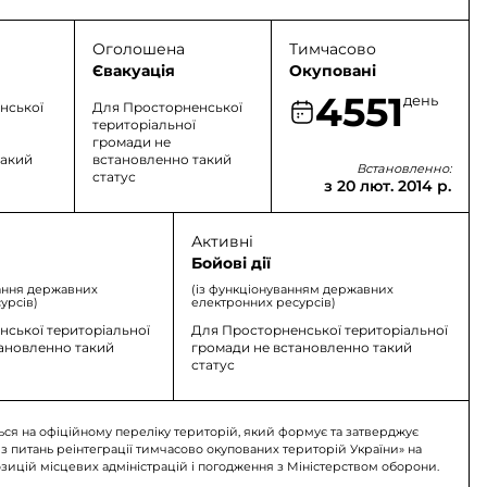
Оголошена
Тимчасово
Євакуація
Окуповані
4551
день
нської
Для Просторненської
територіальної
громади не
такий
встановленно такий
Встановленно:
статус
з 20 лют. 2014 р.
Активні
Бойові дії
ання державних
(із функціонуванням державних
урсів)
електронних ресурсів)
ської територіальної
Для Просторненської територіальної
тановленно такий
громади не встановленно такий
статус
ься на офіційному переліку територій, який формує та затверджує
 з питань реінтеграції тимчасово окупованих територій України» на
озицій місцевих адміністрацій і погодження з Міністерством оборони.