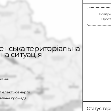
Повідом
Прост
енська територіальна
на ситуація
таження
 електроенергії
альна громада.
Статус тер