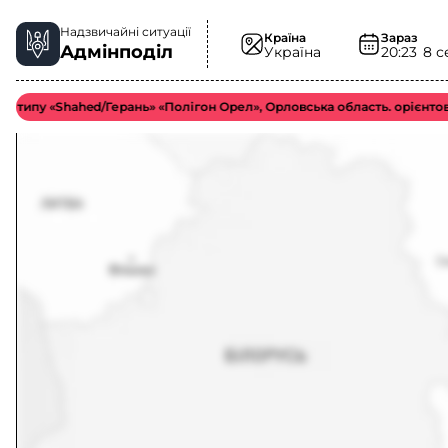
Надзвичайні ситуації
Країна
Зараз
Адмінподіл
Україна
20:23
8 с
 «Shahed/Герань» «Полігон Орел», Орловська область. орієнтовно у 