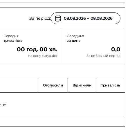
За період:
Середня
Середньо
тривалість
за день
00 год. 00 хв.
0,0
На одну ситуацію
За вибраний період
Оголосили
Відмінили
Тривалість
ено.