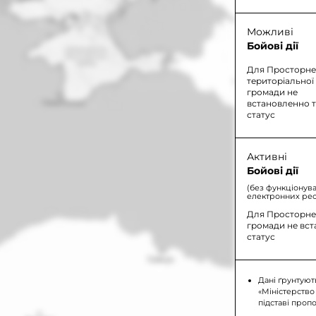
Можливі
Бойові дії
Для Просторне
територіальної
громади не
встановленно 
статус
Активні
Бойові дії
(без функціонув
електронних рес
Для Просторнен
громади не вс
статус
Дані ґрунтуют
«Міністерство
підставі проп