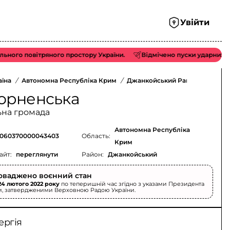
Увійти
 повітряного простору України.
Відмічено пуски ударних БпЛА ти
аїна
/
Автономна Республіка Крим
/
Джанкойський Район
/
орненська
ьна громада
Автономна Республіка
060370000043403
Область:
Крим
айт:
переглянути
Район:
Джанкойський
оваджено воєнний стан
24 лютого 2022 року
по теперишній час згідно з указами Президента
и, затвердженими Верховною Радою України.
ергія