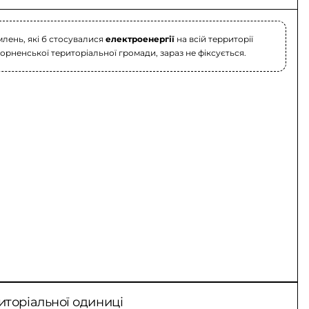
лень, які б стосувалися
електроенергії
на всій территорії
орненської територіальної громади, зараз не фіксується.
иторіальної одиниці