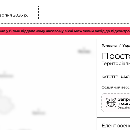
ерпня 2026 р.
більш віддаленому часовому вікні можливий вихід до підконтрольного
Головна
/
Укр
Прост
Територіал
КАТОТТГ:
UA01
Офіційний вебс
Запр
З
5:30 
Україн
Електроен