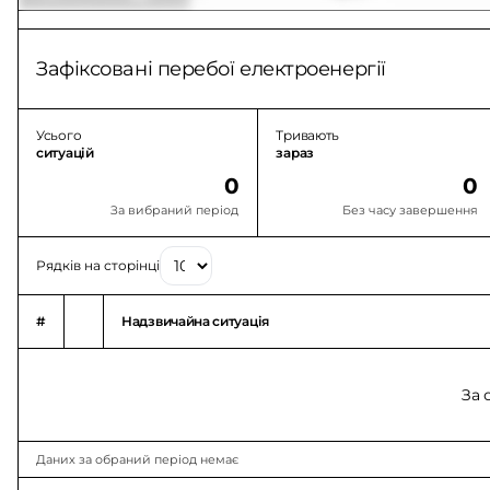
Зафіксовані перебої електроенергії
Усього
Тривають
ситуацій
зараз
0
0
За вибраний період
Без часу завершення
Рядків на сторінці
#
Надзвичайна ситуація
За 
Даних за обраний період немає