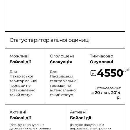
Статус територіальної одиниці
Можливі
Оголошена
Тимчасово
Бойові дії
Євакуація
Окуповані
4550
дні
Для
Для
Пахарівської
Пахарівської
територіальної
територіальної
громади не
громади не
Встановленно:
встановленно
встановленно
з 20 лют. 2014
такий статус
такий статус
р.
Активні
Активні
Бойові дії
Бойові дії
(без функціонування
(із функціонуванням
державних електронних
державних електронних