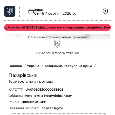
Зараз
09:46
7 серпня 2026 р.
Електроенергія у Пахарівська територіальна
громада – актуальна ситуація
аційних бомб (КАБ) Зафіксовано пуски керованих авіаційних бомб в
Оновлення щодо відключення електроенергії у
Пахарівська територіальна громада.
ініціалізація та завантаження
Головна
/
Україна
/
Автономна Республіка Крим
/
Джанкойсь
Пахарівська
Територіальна громада
КАТОТТГ:
UA01060330000093805
Область:
Автономна Республіка Крим
Район:
Джанкойський
Офіційний вебсайт:
переглянути