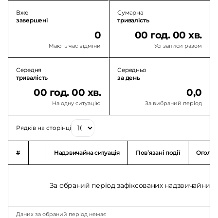
Вже
Сумарна
завершені
тривалість
0
00 год. 00 хв.
Мають час відміни
Усі записи разом
Середня
Середньо
тривалість
за день
00 год. 00 хв.
0,0
На одну ситуацію
За вибраний період
Рядків на сторінці
#
Надзвичайна ситуація
Повʼязані події
Оголо
За обраний період зафіксованих надзвичайних с
Даних за обраний період немає