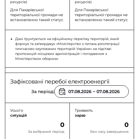
ресурсів)
ресурсів)
Для Пахарівської
Для Пахарівської
територіальної громади не
територіальної громади не
встановленно такий статус
встановленно такий статус
Дані ґрунтуються на офіційному переліку територій, який
формує та затверджує «Міністерство з питань реінтеграції
тимчасово окупованих територій України» на підставі
пропозицій місцевих адміністрацій і погодження з
Міністерством оборони.
Зафіксовані перебої електроенергії
За період:
Усього
Тривають
ситуацій
зараз
0
0
За вибраний період
Без часу завершення