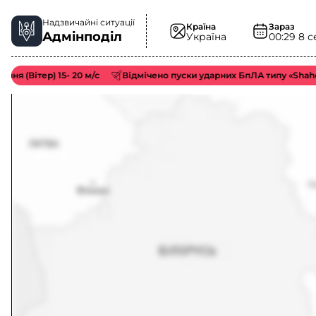
Надзвичайні ситуації
Країна
Зараз
Адмінподіл
Україна
00:29
8 с
тер) 15- 20 м/с
Відмічено пуски ударних БпЛА типу «Shahed/Гер