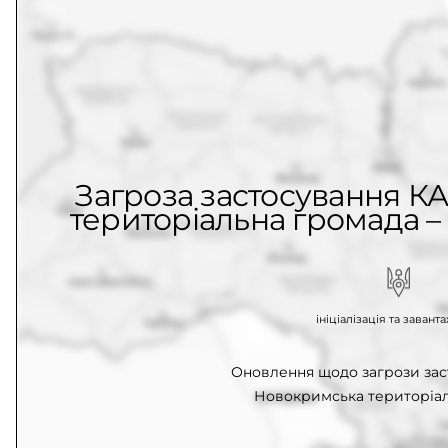
Загроза застосування К
територіальна громада – 
ініціалізація та заван
Оновлення щодо загрози зас
Новокримська територіал