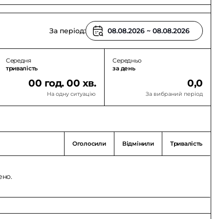
За період:
Середня
Середньо
тривалість
за день
00 год. 00 хв.
0,0
На одну ситуацію
За вибраний період
Оголосили
Відмінили
Тривалість
ено.