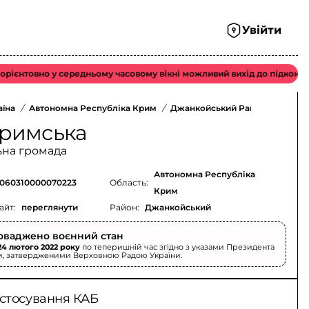
Увійти
овно у середньому часовому вікні можливий вихід до підконтрольног
аїна
/
Автономна Республіка Крим
/
Джанкойський Район
/
римська
ьна громада
Автономна Республіка
060310000070223
Область:
Крим
айт:
переглянути
Район:
Джанкойський
оваджено воєнний стан
24 лютого 2022 року
по теперишній час згідно з указами Президента
и, затвердженими Верховною Радою України.
астосування КАБ