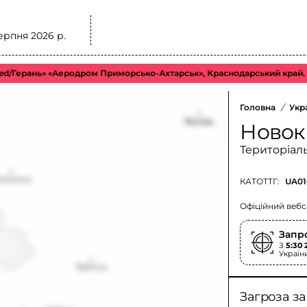
ерпня 2026 р.
ань» «Аеродром Приморсько-Ахтарськ», Краснодарський край. орієнт
Головна
/
Укр
Новок
Територіал
КАТОТТГ:
UA01
Офіційний вебс
Запр
З
5:30 
Україн
Загроза з