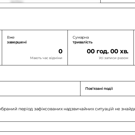
Вже
Сумарна
завершені
тривалість
0
00 год. 00 хв.
Мають час відміни
Усі записи разом
Повʼязані події
обраний період зафіксованих надзвичайних ситуацій не знайд