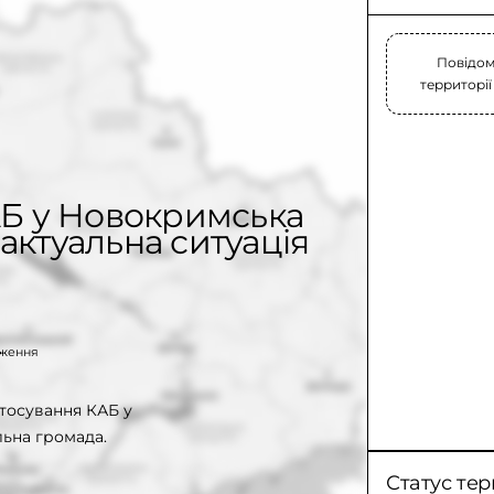
Повідом
территорії
АБ у Новокримська
актуальна ситуація
таження
тосування КАБ у
ьна громада.
Статус тер