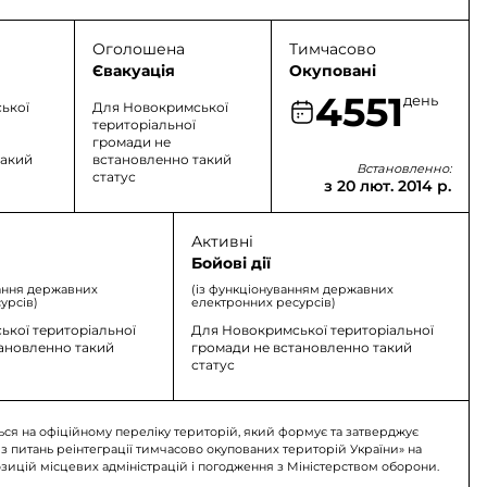
Оголошена
Тимчасово
Євакуація
Окуповані
4551
день
ької
Для Новокримської
територіальної
громади не
такий
встановленно такий
Встановленно:
статус
з 20 лют. 2014 р.
Активні
Бойові дії
ання державних
(із функціонуванням державних
урсів)
електронних ресурсів)
кої територіальної
Для Новокримської територіальної
тановленно такий
громади не встановленно такий
статус
ься на офіційному переліку територій, який формує та затверджує
 з питань реінтеграції тимчасово окупованих територій України» на
озицій місцевих адміністрацій і погодження з Міністерством оборони.