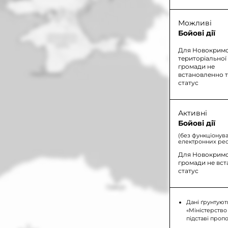
Можливі
Бойові дії
Для Новокримс
територіальної
громади не
встановленно 
статус
Активні
Бойові дії
(без функціонув
електронних рес
Для Новокримсь
громади не вс
статус
Дані ґрунтуют
«Міністерство
підставі проп