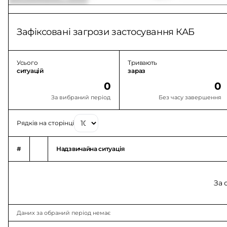
Зафіксовані загрози застосування КАБ
Усього
Тривають
ситуацій
зараз
0
0
За вибраний період
Без часу завершення
Рядків на сторінці
#
Надзвичайна ситуація
За 
Даних за обраний період немає