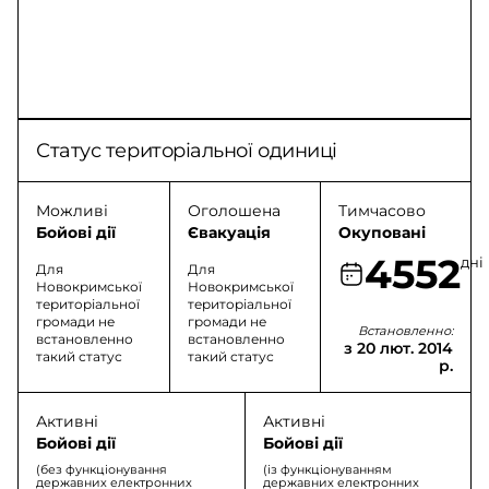
Статус територіальної одиниці
Можливі
Оголошена
Тимчасово
Бойові дії
Євакуація
Окуповані
4552
дні
Для
Для
Новокримської
Новокримської
територіальної
територіальної
громади не
громади не
Встановленно:
встановленно
встановленно
з 20 лют. 2014
такий статус
такий статус
р.
Активні
Активні
Бойові дії
Бойові дії
(без функціонування
(із функціонуванням
державних електронних
державних електронних