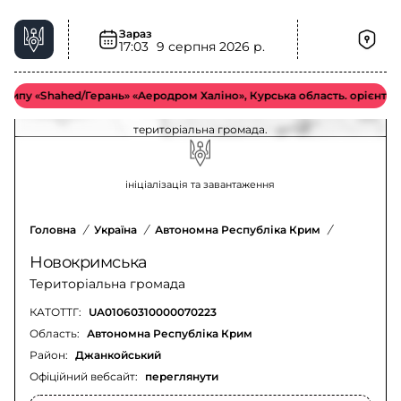
Зараз
17:03
9 серпня 2026 р.
Хімічна загроза у Новокримська
територіальна громада – актуальна ситуація
у «Shahed/Герань» «Аеродром Халіно», Курська область. орієнтовно 
Оновлення щодо хімічної загрози у Новокримська
територіальна громада.
ініціалізація та завантаження
Головна
/
Україна
/
Автономна Республіка Крим
/
Джанкойсь
Новокримська
Територіальна громада
КАТОТТГ:
UA01060310000070223
Область:
Автономна Республіка Крим
Район:
Джанкойський
Офіційний вебсайт:
переглянути