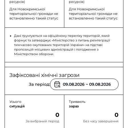
ресурсів)
ресурсів)
Для Новокримської
Для Новокримської
територіальної громади не
територіальної громади не
встановленно такий статус
встановленно такий статус
Дані ґрунтуються на офіційному переліку територій, який
формує та затверджує «Міністерство з питань реінтеграції
тимчасово окупованих територій України» на підставі
пропозицій місцевих адміністрацій і погодження з
Міністерством оборони.
Зафіксовані хімічні загрози
За період:
Усього
Тривають
ситуацій
зараз
0
0
За вибраний період
Без часу завершення