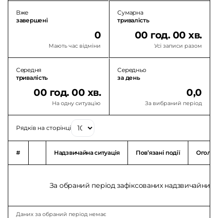
Вже
Сумарна
завершені
тривалість
0
00 год. 00 хв.
Мають час відміни
Усі записи разом
Середня
Середньо
тривалість
за день
00 год. 00 хв.
0,0
На одну ситуацію
За вибраний період
Рядків на сторінці
#
Надзвичайна ситуація
Повʼязані події
Оголо
За обраний період зафіксованих надзвичайних с
Даних за обраний період немає