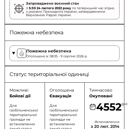
Запроваджено воєнний стан
З
5:30 24 лютого 2022 року
по теперишній час згідно
з указами Президента України, затвердженими
Верховною Радою України.
Пожежна небезпека
Пожежна небезпека
Оголошено в: 08:35 - 9 серпня 2026 p.
Статус територіальної одиниці
Можливі
Оголошена
Тимчасово
Бойові дії
Євакуація
Окуповані
4552
дні
Для
Для
Ізобільненської
Ізобільненської
територіальної
територіальної
громади не
громади не
Встановленно:
встановленно
встановленно
з 20 лют. 2014
такий статус
такий статус