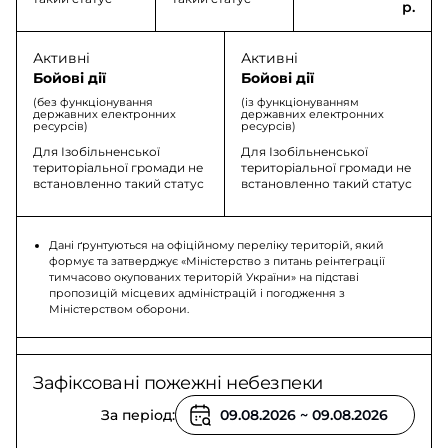
р.
Активні
Активні
Бойові дії
Бойові дії
(без функціонування
(із функціонуванням
державних електронних
державних електронних
ресурсів)
ресурсів)
Для Ізобільненської
Для Ізобільненської
територіальної громади не
територіальної громади не
встановленно такий статус
встановленно такий статус
Дані ґрунтуються на офіційному переліку територій, який
формує та затверджує «Міністерство з питань реінтеграції
тимчасово окупованих територій України» на підставі
пропозицій місцевих адміністрацій і погодження з
Міністерством оборони.
Зафіксовані пожежні небезпеки
За період: