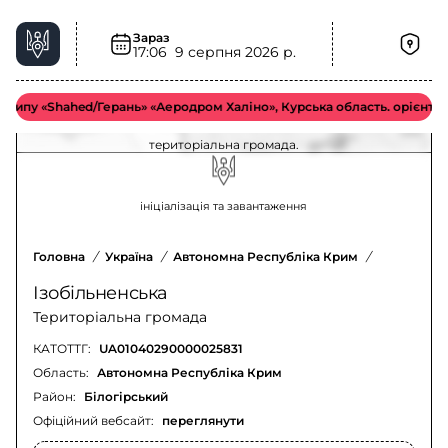
Зараз
17:06
9 серпня 2026 р.
Пожежна небезпека у Ізобільненська
територіальна громада – актуальна ситуація
пу «Shahed/Герань» «Аеродром Халіно», Курська область. орієнтовно
Оновлення щодо пожежної небезпеки у Ізобільненська
територіальна громада.
ініціалізація та завантаження
Головна
/
Україна
/
Автономна Республіка Крим
/
Білогірсь
Ізобільненська
Територіальна громада
КАТОТТГ:
UA01040290000025831
Область:
Автономна Республіка Крим
Район:
Білогірський
Офіційний вебсайт:
переглянути