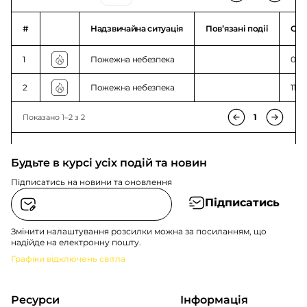
#
Надзвичайна ситуація
Повʼязані події
Ого
1
Пожежна небезпека
08:3
2
Пожежна небезпека
11:5
1
Показано 1–2 з 2
Будьте в курсі усіх подій та новин
Підписатись на новини та оновлення
Підписатись
Змінити налаштування розсилки можна за посиланням, що
надійде на електронну пошту.
Графіки відключень світла
Ресурси
Інформація