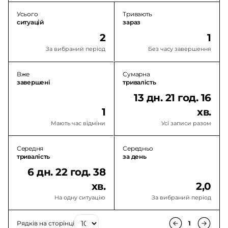
Усього
Тривають
ситуацій
зараз
2
1
За вибраний період
Без часу завершення
Вже
Сумарна
завершені
тривалість
13 дн. 21 год. 16
1
хв.
Мають час відміни
Усі записи разом
Середня
Середньо
тривалість
за день
6 дн. 22 год. 38
хв.
2,0
На одну ситуацію
За вибраний період
Рядків на сторінці
1