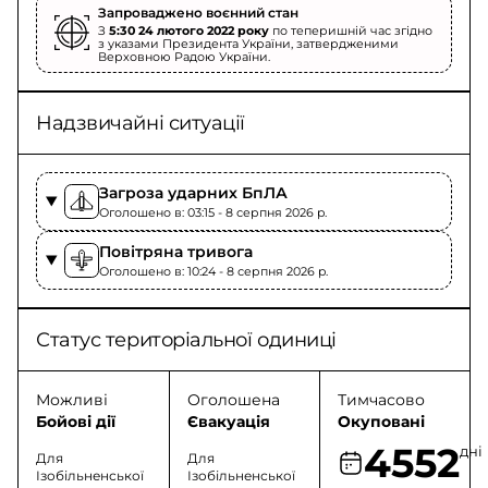
Запроваджено воєнний стан
З
5:30 24 лютого 2022 року
по теперишній час згідно
з указами Президента України, затвердженими
Верховною Радою України.
Надзвичайні ситуації
Загроза ударних БпЛА
Оголошено в: 03:15 - 8 серпня 2026 p.
Повітряна тривога
Оголошено в: 10:24 - 8 серпня 2026 p.
Статус територіальної одиниці
Можливі
Оголошена
Тимчасово
Бойові дії
Євакуація
Окуповані
4552
дні
Для
Для
Ізобільненської
Ізобільненської