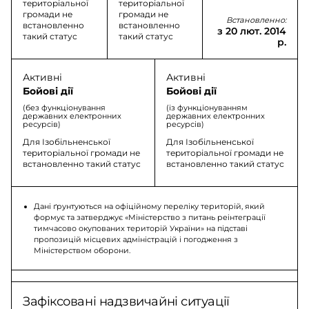
територіальної
територіальної
громади не
громади не
Встановленно:
встановленно
встановленно
з 20 лют. 2014
такий статус
такий статус
р.
Активні
Активні
Бойові дії
Бойові дії
(без функціонування
(із функціонуванням
державних електронних
державних електронних
ресурсів)
ресурсів)
Для Ізобільненської
Для Ізобільненської
територіальної громади не
територіальної громади не
встановленно такий статус
встановленно такий статус
Дані ґрунтуються на офіційному переліку територій, який
формує та затверджує «Міністерство з питань реінтеграції
тимчасово окупованих територій України» на підставі
пропозицій місцевих адміністрацій і погодження з
Міністерством оборони.
Зафіксовані надзвичайні ситуації