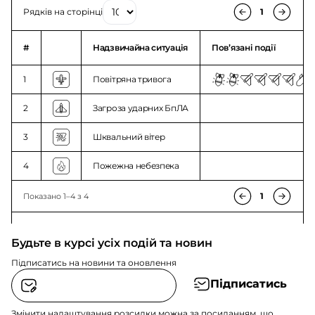
Рядків на сторінці
1
#
Надзвичайна ситуація
Повʼязані події
1
Повітряна тривога
2
Загроза ударних БпЛА
3
Шквальний вітер
4
Пожежна небезпека
1
Показано 1–4 з 4
Будьте в курсі усіх подій та новин
Підписатись на новини та оновлення
Підписатись
Змінити налаштування розсилки можна за посиланням, що