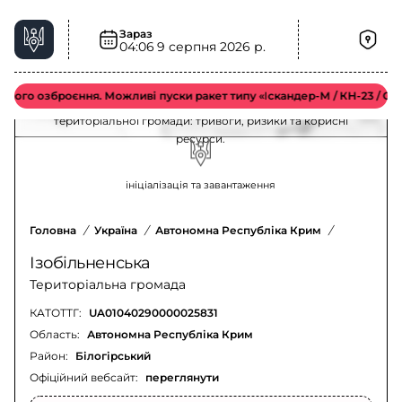
Зараз
Ізобільненська територіальна громада –
04:06
9 серпня 2026 р.
ситуація та безпека
го озброєння. Можливі пуски ракет типу «Іскандер-М / КН-23 / С-300»
Актуальна інформація для мешканців Ізобільненської
територіальної громади: тривоги, ризики та корисні
ресурси.
ініціалізація та завантаження
Головна
/
Україна
/
Автономна Республіка Крим
/
Білогірсь
Ізобільненська
Територіальна громада
КАТОТТГ:
UA01040290000025831
Область:
Автономна Республіка Крим
Район:
Білогірський
Офіційний вебсайт:
переглянути