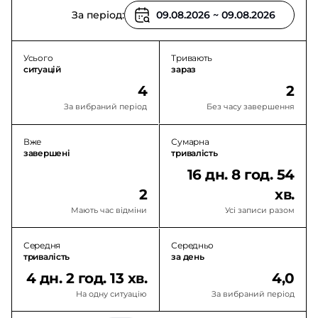
За період:
Усього
Тривають
ситуацій
зараз
4
2
За вибраний період
Без часу завершення
Вже
Сумарна
завершені
тривалість
16 дн. 8 год. 54
2
хв.
Мають час відміни
Усі записи разом
Середня
Середньо
тривалість
за день
4 дн. 2 год. 13 хв.
4,0
На одну ситуацію
За вибраний період