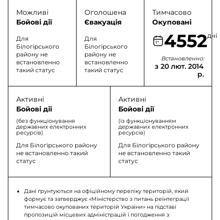
Можливі
Оголошена
Тимчасово
Бойові дії
Євакуація
Окуповані
4552
дні
Для
Для
Білогірського
Білогірського
району не
району не
Встановленно:
встановленно
встановленно
з 20 лют. 2014
такий статус
такий статус
р.
Активні
Активні
Бойові дії
Бойові дії
(без функціонування
(із функціонуванням
державних електронних
державних електронних
ресурсів)
ресурсів)
Для Білогірського району
Для Білогірського району
не встановленно такий
не встановленно такий
статус
статус
Дані ґрунтуються на офіційному переліку територій, який
формує та затверджує «Міністерство з питань реінтеграції
тимчасово окупованих територій України» на підставі
пропозицій місцевих адміністрацій і погодження з