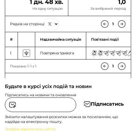
1 дн. 48 хв.
1,0
На одну ситуацію
За вибраний період
Рядків на сторінці
1
#
Надзвичайна ситуація
Повʼязані події
1
Повітряна тривога
1
Показано 1–1 з 1
Будьте в курсі усіх подій та новин
Підписатись на новини та оновлення
Підписатись
Змінити налаштування розсилки можна за посиланням, що
надійде на електронну пошту.
Графіки відключень світла