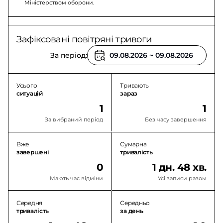
Міністерством оборони.
Зафіксовані повітряні тривоги
За період:
Усього
Тривають
ситуацій
зараз
1
1
За вибраний період
Без часу завершення
Вже
Сумарна
завершені
тривалість
0
1 дн. 48 хв.
Мають час відміни
Усі записи разом
Середня
Середньо
тривалість
за день