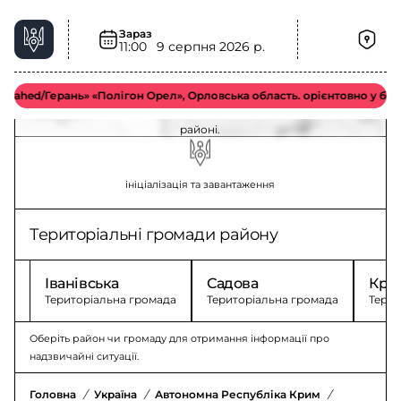
Зараз
11:00
9 серпня 2026 р.
Повітряна тривога у Білогірському районі –
актуальна ситуація
hed/Герань» «Полігон Орел», Орловська область. орієнтовно у більш 
Оновлення щодо повітряної тривоги у Білогірському
районі.
ініціалізація та завантаження
Територіальні громади району
Іванівська
Садова
Кри
Територіальна громада
Територіальна громада
Терит
Оберіть район чи громаду для отримання інформації про
надзвичайні ситуації.
Головна
/
Україна
/
Автономна Республіка Крим
/
Білогірсь