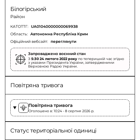
Білогірський
Район
КАТОТТГ:
UA01040000000069938
Область:
Автономна Республіка Крим
Офіційний вебсайт:
переглянути
Запроваджено воєнний стан
З
5:30 24 лютого 2022 року
по теперишній час згідно
з указами Президента України, затвердженими
Верховною Радою України.
Повітряна тривога
Повітряна тривога
Оголошено в: 10:24 - 8 серпня 2026 p.
Статус територіальної одиниці