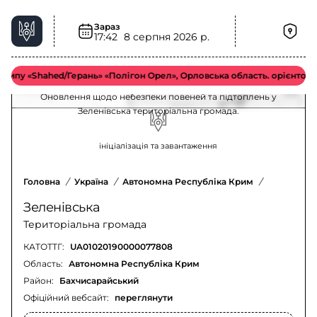
Зараз
Небезпека повеней та підтоплень у
17:42
8 серпня 2026 р.
Зеленівська територіальна громада –
актуальна ситуація
у «Shahed/Герань» «Полігон Орел», Орловська область. орієнтовно у
Оновлення щодо небезпеки повеней та підтоплень у
Зеленівська територіальна громада.
ініціалізація та завантаження
Головна
/
Україна
/
Автономна Республіка Крим
/
Бахчисара
Зеленівська
Територіальна громада
КАТОТТГ:
UA01020190000077808
Область:
Автономна Республіка Крим
Район:
Бахчисарайський
Офіційний вебсайт:
переглянути