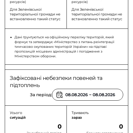
ресурсів)
ресурсів)
Для Зеленівської
Для Зеленівської
територіальної громади не
територіальної громади не
встановленно такий статус
встановленно такий статус
Дані ґрунтуються на офіційному переліку територій, який
формує та затверджує «Міністерство з питань реінтеграції
тимчасово окупованих територій України» на підставі
пропозицій місцевих адміністрацій і погодження з
Міністерством оборони.
Зафіксовані небезпеки повеней та
підтоплень
За період:
Усього
Тривають
ситуацій
зараз
0
0