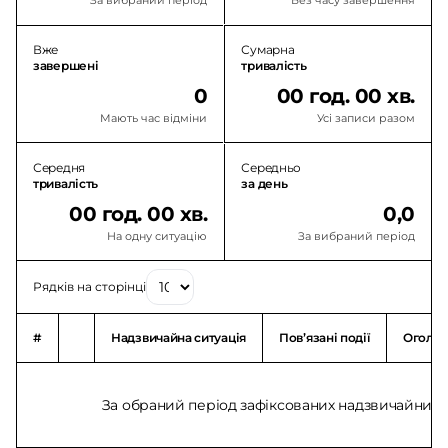
За вибраний період
Без часу завершення
Вже
Сумарна
завершені
тривалість
0
00 год. 00 хв.
Мають час відміни
Усі записи разом
Середня
Середньо
тривалість
за день
00 год. 00 хв.
0,0
На одну ситуацію
За вибраний період
Рядків на сторінці
#
Надзвичайна ситуація
Повʼязані події
Оголо
За обраний період зафіксованих надзвичайних с