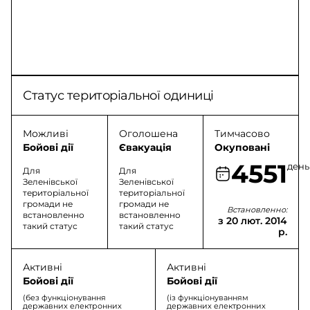
Статус територіальної одиниці
Можливі
Оголошена
Тимчасово
Бойові дії
Євакуація
Окуповані
4551
день
Для
Для
Зеленівської
Зеленівської
територіальної
територіальної
громади не
громади не
Встановленно:
встановленно
встановленно
з 20 лют. 2014
такий статус
такий статус
р.
Активні
Активні
Бойові дії
Бойові дії
(без функціонування
(із функціонуванням
державних електронних
державних електронних