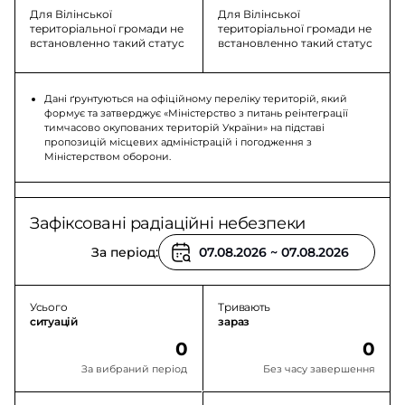
Для Вілінської
Для Вілінської
територіальної громади не
територіальної громади не
встановленно такий статус
встановленно такий статус
Дані ґрунтуються на офіційному переліку територій, який
формує та затверджує «Міністерство з питань реінтеграції
тимчасово окупованих територій України» на підставі
пропозицій місцевих адміністрацій і погодження з
Міністерством оборони.
Зафіксовані радіаційні небезпеки
За період:
Усього
Тривають
ситуацій
зараз
0
0
За вибраний період
Без часу завершення