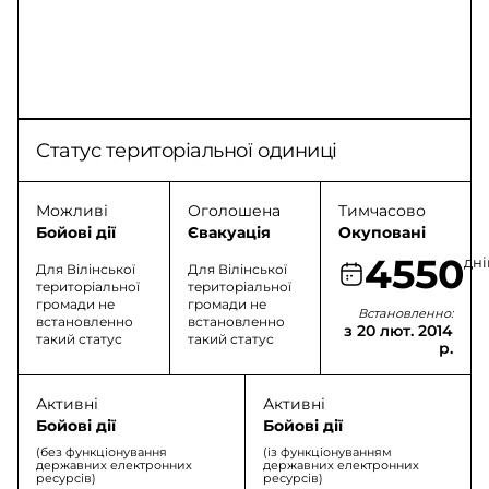
Статус територіальної одиниці
Можливі
Оголошена
Тимчасово
Бойові дії
Євакуація
Окуповані
4550
дні
Для Вілінської
Для Вілінської
територіальної
територіальної
громади не
громади не
Встановленно:
встановленно
встановленно
з 20 лют. 2014
такий статус
такий статус
р.
Активні
Активні
Бойові дії
Бойові дії
(без функціонування
(із функціонуванням
державних електронних
державних електронних
ресурсів)
ресурсів)