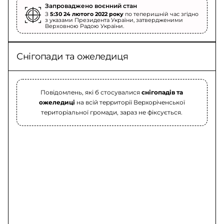
Запроваджено воєнний стан
З
5:30 24 лютого 2022 року
по теперишній час згідно
з указами Президента України, затвердженими
Верховною Радою України.
Снігопади та ожеледиця
Повідомлень, які б стосувалися
снігопадів та
ожеледиці
на всій территорії Верхоріченської
територіальної громади, зараз не фіксується.