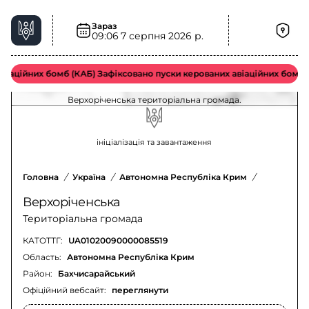
Зараз
09:06
7 серпня 2026 р.
Снігопади та ожеледиця у Верхоріченська
територіальна громада – актуальна ситуація
аційних бомб (КАБ) Зафіксовано пуски керованих авіаційних бомб в
Оновлення щодо снігопадів та ожеледиці у
Верхоріченська територіальна громада.
ініціалізація та завантаження
Головна
/
Україна
/
Автономна Республіка Крим
/
Бахчисара
Верхоріченська
Територіальна громада
КАТОТТГ:
UA01020090000085519
Область:
Автономна Республіка Крим
Район:
Бахчисарайський
Офіційний вебсайт:
переглянути