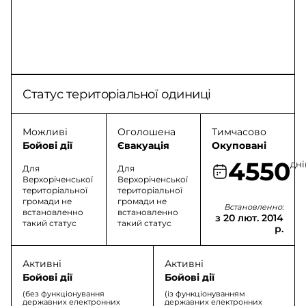
Статус територіальної одиниці
Можливі
Оголошена
Тимчасово
Бойові дії
Євакуація
Окуповані
4550
дні
Для
Для
Верхоріченської
Верхоріченської
територіальної
територіальної
громади не
громади не
Встановленно:
встановленно
встановленно
з 20 лют. 2014
такий статус
такий статус
р.
Активні
Активні
Бойові дії
Бойові дії
(без функціонування
(із функціонуванням
державних електронних
державних електронних