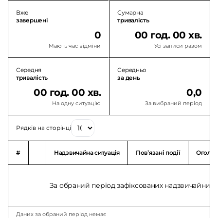
Вже
Сумарна
завершені
тривалість
0
00 год. 00 хв.
Мають час відміни
Усі записи разом
Середня
Середньо
тривалість
за день
00 год. 00 хв.
0,0
На одну ситуацію
За вибраний період
Рядків на сторінці
#
Надзвичайна ситуація
Повʼязані події
Оголо
За обраний період зафіксованих надзвичайних с
Даних за обраний період немає