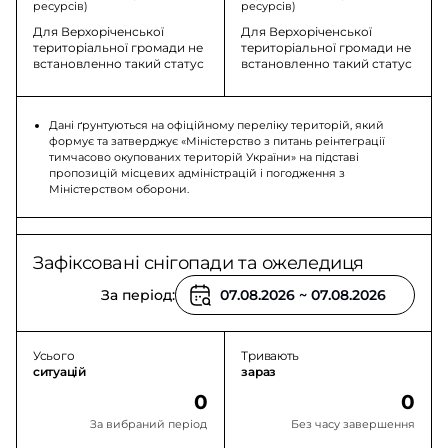
ресурсів)
ресурсів)
Для Верхоріченської
Для Верхоріченської
територіальної громади не
територіальної громади не
встановленно такий статус
встановленно такий статус
Дані ґрунтуються на офіційному переліку територій, який
формує та затверджує «Міністерство з питань реінтеграції
тимчасово окупованих територій України» на підставі
пропозицій місцевих адміністрацій і погодження з
Міністерством оборони.
Зафіксовані снігопади та ожеледиця
За період:
Усього
Тривають
ситуацій
зараз
0
0
За вибраний період
Без часу завершення