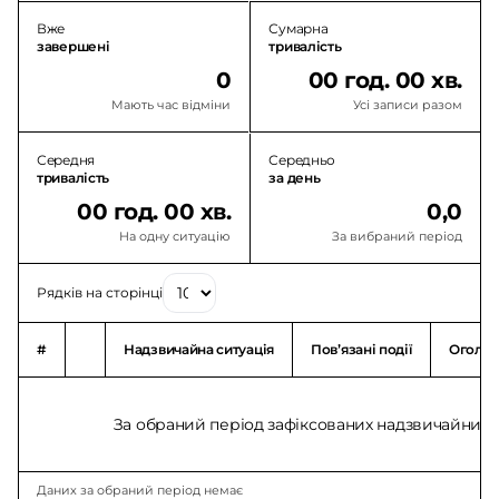
Вже
Сумарна
завершені
тривалість
0
00 год. 00 хв.
Мають час відміни
Усі записи разом
Середня
Середньо
тривалість
за день
00 год. 00 хв.
0,0
На одну ситуацію
За вибраний період
Рядків на сторінці
#
Надзвичайна ситуація
Повʼязані події
Оголо
За обраний період зафіксованих надзвичайних с
Даних за обраний період немає