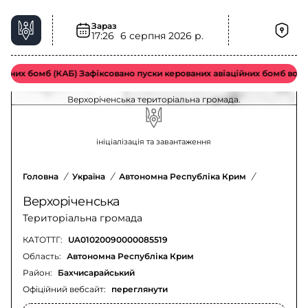
Зараз
17:26
6 серпня 2026 р.
Радіаційна небезпека у Верхоріченська
територіальна громада – актуальна ситуація
них бомб (КАБ) Зафіксовано пуски керованих авіаційних бомб ворож
Оновлення щодо радіаційної небезпеки у
Верхоріченська територіальна громада.
ініціалізація та завантаження
Головна
/
Україна
/
Автономна Республіка Крим
/
Бахчисара
Верхоріченська
Територіальна громада
КАТОТТГ:
UA01020090000085519
Область:
Автономна Республіка Крим
Район:
Бахчисарайський
Офіційний вебсайт:
переглянути