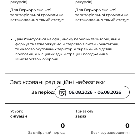
ресурсів)
ресурсів)
Для Верхоріченської
Для Верхоріченської
територіальної громади не
територіальної громади не
встановленно такий статус
встановленно такий статус
Дані ґрунтуються на офіційному переліку територій, який
формує та затверджує «Міністерство з питань реінтеграції
тимчасово окупованих територій України» на підставі
пропозицій місцевих адміністрацій і погодження з
Міністерством оборони.
Зафіксовані радіаційні небезпеки
За період:
Усього
Тривають
ситуацій
зараз
0
0
За вибраний період
Без часу завершення