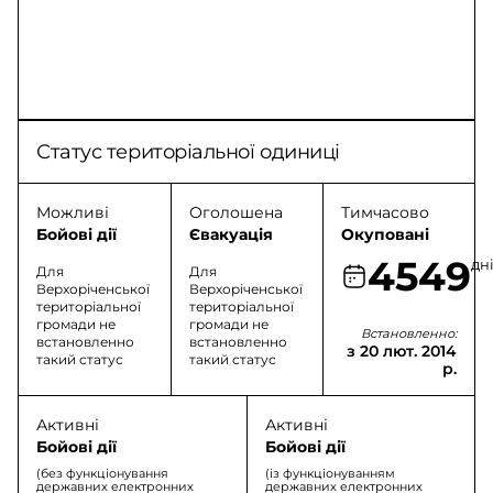
Статус територіальної одиниці
Можливі
Оголошена
Тимчасово
Бойові дії
Євакуація
Окуповані
4549
дн
Для
Для
Верхоріченської
Верхоріченської
територіальної
територіальної
громади не
громади не
Встановленно:
встановленно
встановленно
з 20 лют. 2014
такий статус
такий статус
р.
Активні
Активні
Бойові дії
Бойові дії
(без функціонування
(із функціонуванням
державних електронних
державних електронних