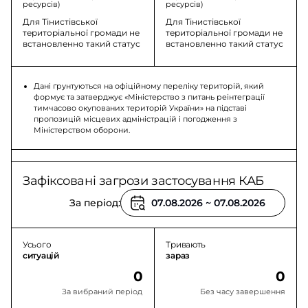
ресурсів)
ресурсів)
Для Тінистівської
Для Тінистівської
територіальної громади не
територіальної громади не
встановленно такий статус
встановленно такий статус
Дані ґрунтуються на офіційному переліку територій, який
формує та затверджує «Міністерство з питань реінтеграції
тимчасово окупованих територій України» на підставі
пропозицій місцевих адміністрацій і погодження з
Міністерством оборони.
Зафіксовані загрози застосування КАБ
За період:
Усього
Тривають
ситуацій
зараз
0
0
За вибраний період
Без часу завершення