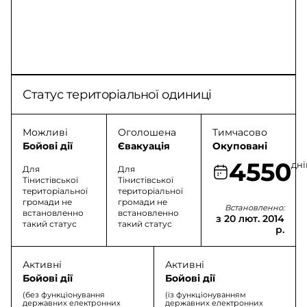
Статус територіальної одиниці
Можливі
Оголошена
Тимчасово
Бойові дії
Євакуація
Окуповані
4550
дні
Для
Для
Тінистівської
Тінистівської
територіальної
територіальної
громади не
громади не
Встановленно:
встановленно
встановленно
з 20 лют. 2014
такий статус
такий статус
р.
Активні
Активні
Бойові дії
Бойові дії
(без функціонування
(із функціонуванням
державних електронних
державних електронних