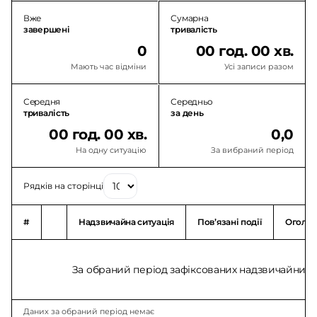
Вже
Сумарна
завершені
тривалість
0
00 год. 00 хв.
Мають час відміни
Усі записи разом
Середня
Середньо
тривалість
за день
00 год. 00 хв.
0,0
На одну ситуацію
За вибраний період
Рядків на сторінці
#
Надзвичайна ситуація
Повʼязані події
Оголо
За обраний період зафіксованих надзвичайних с
Даних за обраний період немає