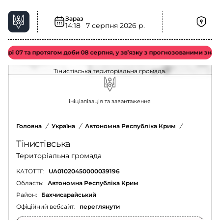
Зараз
14:18
7 серпня 2026 р.
Загроза застосування КАБ у Тінистівська
територіальна громада – актуальна ситуація
07 та протягом доби 08 серпня, у зв’язку з прогнозованими значними 
Оновлення щодо загрози застосування КАБ у
Тінистівська територіальна громада.
ініціалізація та завантаження
Головна
/
Україна
/
Автономна Республіка Крим
/
Бахчисара
Тінистівська
Територіальна громада
КАТОТТГ:
UA01020450000039196
Область:
Автономна Республіка Крим
Район:
Бахчисарайський
Офіційний вебсайт:
переглянути