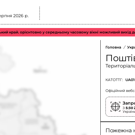
ерпня 2026 р.
й. орієнтовно у середньому часовому вікні можливий вихід до підк
Головна
/
Укр
Пошті
Територіал
КАТОТТГ:
UA01
Офіційний вебс
Запр
З
5:30 
Україн
Пожежна 