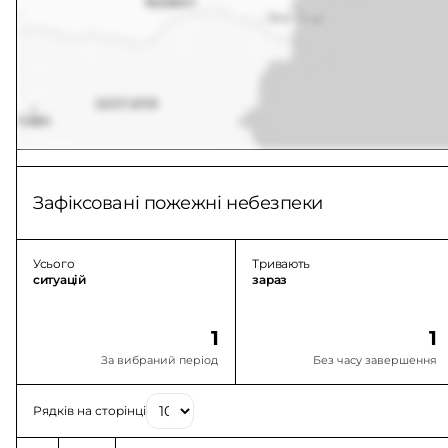
Зафіксовані пожежні небезпеки
Усього
Тривають
ситуацій
зараз
1
1
За вибраний період
Без часу завершення
Рядків на сторінці