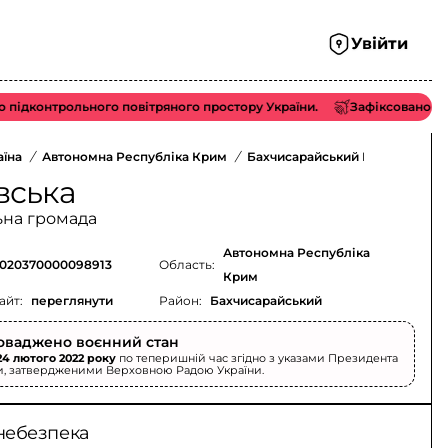
Увійти
онтрольного повітряного простору України.
Зафіксовано виліт/а
аїна
/
Автономна Республіка Крим
/
Бахчисарайський Район
/
вська
ьна громада
Автономна Республіка
020370000098913
Область:
Крим
айт:
переглянути
Район:
Бахчисарайський
оваджено воєнний стан
24 лютого 2022 року
по теперишній час згідно з указами Президента
и, затвердженими Верховною Радою України.
небезпека