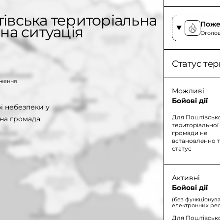
івська територіальна
Поже
на ситуація
Оголоше
Статус тер
таження
Можливі
Бойові дії
 небезпеки у
Для Поштівськ
на громада.
територіальної
громади не
встановленно 
статус
Активні
Бойові дії
(без функціонув
електронних рес
Для Поштівсько