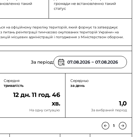
тановленно такий
громади не встановленно такий
статус
ься на офіційному переліку територій, який формує та затверджує
 з питань реінтеграції тимчасово окупованих територій України» на
озицій місцевих адміністрацій і погодження з Міністерством оборони.
За період:
Середня
Середньо
тривалість
за день
12 дн. 11 год. 46
хв.
1,0
На одну ситуацію
За вибраний період
1