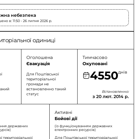
жна небезпека
но в: 11:50 - 26 липня 2026 p.
иторіальної одиниці
Оголошена
Тимчасово
Євакуація
Окуповані
4550
днів
ої
Для Поштівської
територіальної
громади не
такий
встановленно такий
Встановленно:
статус
з 20 лют. 2014 р.
Активні
Бойові дії
ання державних
(із функціонуванням державних
урсів)
електронних ресурсів)
ї територіальної
Для Поштівської територіальної