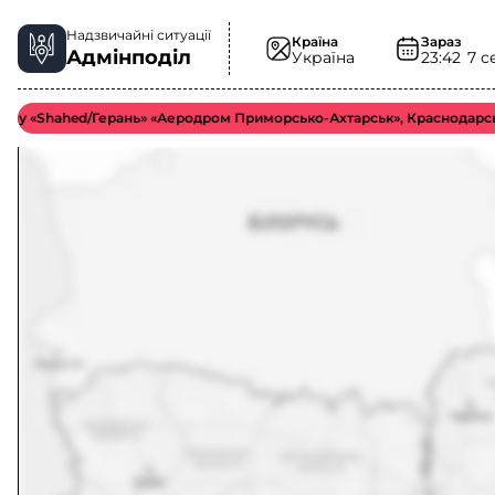
Надзвичайні ситуації
Країна
Зараз
Адмінподіл
Україна
23:42
7 с
Shahed/Герань» «Аеродром Приморсько-Ахтарськ», Краснодарський кра