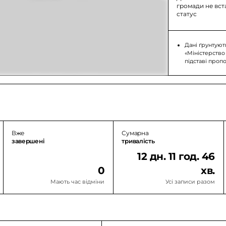
громади не вс
статус
Дані ґрунтуют
«Міністерство
підставі проп
Вже
Сумарна
завершені
тривалість
12 дн. 11 год. 46
0
хв.
Мають час відміни
Усі записи разом