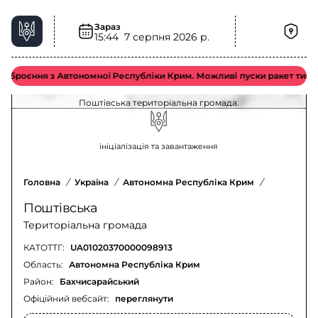
Зараз
15:44
7 серпня 2026 р.
Електроенергія у Поштівська територіальна
громада – актуальна ситуація
роєння з Автономної Республіки Крим. Можливі пуски ракет типу «Іск
Оновлення щодо відключення електроенергії у
Поштівська територіальна громада.
ініціалізація та завантаження
Головна
/
Україна
/
Автономна Республіка Крим
/
Бахчисара
Поштівська
Територіальна громада
КАТОТТГ:
UA01020370000098913
Область:
Автономна Республіка Крим
Район:
Бахчисарайський
Офіційний вебсайт:
переглянути