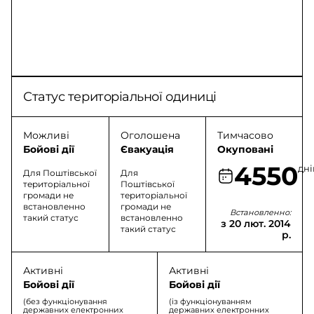
Статус територіальної одиниці
Можливі
Оголошена
Тимчасово
Бойові дії
Євакуація
Окуповані
4550
дні
Для Поштівської
Для
територіальної
Поштівської
громади не
територіальної
встановленно
громади не
Встановленно:
такий статус
встановленно
з 20 лют. 2014
такий статус
р.
Активні
Активні
Бойові дії
Бойові дії
(без функціонування
(із функціонуванням
державних електронних
державних електронних