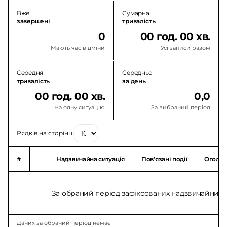
Вже
Сумарна
завершені
тривалість
0
00 год. 00 хв.
Мають час відміни
Усі записи разом
Середня
Середньо
тривалість
за день
00 год. 00 хв.
0,0
На одну ситуацію
За вибраний період
Рядків на сторінці
#
Надзвичайна ситуація
Повʼязані події
Оголо
За обраний період зафіксованих надзвичайних с
Даних за обраний період немає