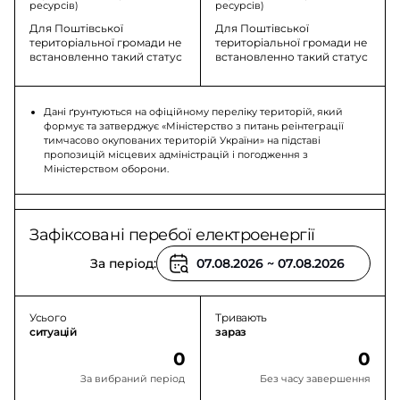
ресурсів)
ресурсів)
Для Поштівської
Для Поштівської
територіальної громади не
територіальної громади не
встановленно такий статус
встановленно такий статус
Дані ґрунтуються на офіційному переліку територій, який
формує та затверджує «Міністерство з питань реінтеграції
тимчасово окупованих територій України» на підставі
пропозицій місцевих адміністрацій і погодження з
Міністерством оборони.
Зафіксовані перебої електроенергії
За період:
Усього
Тривають
ситуацій
зараз
0
0
За вибраний період
Без часу завершення